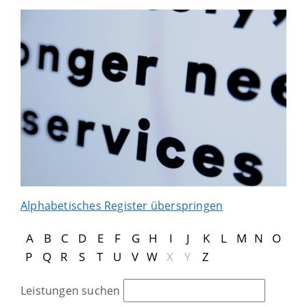
Alphabetisches Register überspringen
A
B
C
D
E
F
G
H
I
J
K
L
M
N
O
P
Q
R
S
T
U
V
W
X
Y
Z
Leistungen suchen