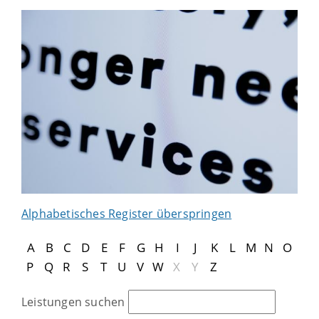
Alphabetisches Register überspringen
A
B
C
D
E
F
G
H
I
J
K
L
M
N
O
P
Q
R
S
T
U
V
W
X
Y
Z
Leistungen suchen