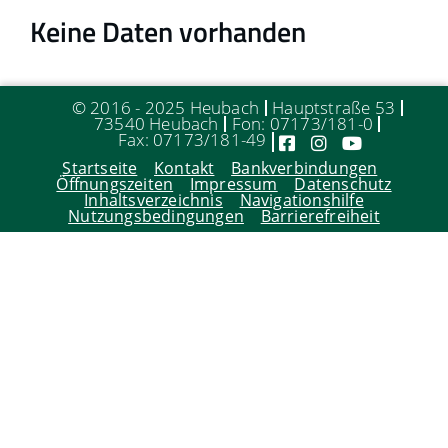
Keine Daten vorhanden
© 2016 - 2025 Heubach
Hauptstraße 53
73540 Heubach
Fon: 07173/181-0
Fax: 07173/181-49
Startseite
Kontakt
Bankverbindungen
Öffnungszeiten
Impressum
Datenschutz
Inhaltsverzeichnis
Navigationshilfe
Nutzungsbedingungen
Barrierefreiheit