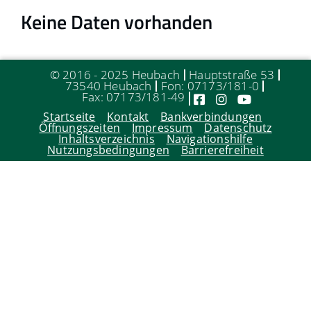
Keine Daten vorhanden
© 2016 - 2025 Heubach
Hauptstraße 53
73540 Heubach
Fon: 07173/181-0
Fax: 07173/181-49
Startseite
Kontakt
Bankverbindungen
Öffnungszeiten
Impressum
Datenschutz
Inhaltsverzeichnis
Navigationshilfe
Nutzungsbedingungen
Barrierefreiheit