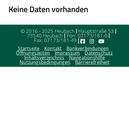
Keine Daten vorhanden
© 2016 - 2025 Heubach
Hauptstraße 53
73540 Heubach
Fon: 07173/181-0
Fax: 07173/181-49
Startseite
Kontakt
Bankverbindungen
Öffnungszeiten
Impressum
Datenschutz
Inhaltsverzeichnis
Navigationshilfe
Nutzungsbedingungen
Barrierefreiheit