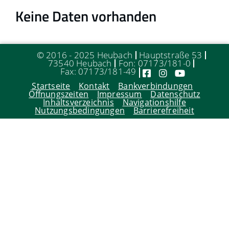
Keine Daten vorhanden
© 2016 - 2025 Heubach
Hauptstraße 53
73540 Heubach
Fon: 07173/181-0
Fax: 07173/181-49
Startseite
Kontakt
Bankverbindungen
Öffnungszeiten
Impressum
Datenschutz
Inhaltsverzeichnis
Navigationshilfe
Nutzungsbedingungen
Barrierefreiheit