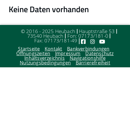
Keine Daten vorhanden
© 2016 - 2025 Heubach
Hauptstraße 53
73540 Heubach
Fon: 07173/181-0
Fax: 07173/181-49
Startseite
Kontakt
Bankverbindungen
Öffnungszeiten
Impressum
Datenschutz
Inhaltsverzeichnis
Navigationshilfe
Nutzungsbedingungen
Barrierefreiheit