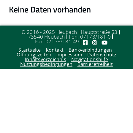
Keine Daten vorhanden
© 2016 - 2025 Heubach
Hauptstraße 53
73540 Heubach
Fon: 07173/181-0
Fax: 07173/181-49
Startseite
Kontakt
Bankverbindungen
Öffnungszeiten
Impressum
Datenschutz
Inhaltsverzeichnis
Navigationshilfe
Nutzungsbedingungen
Barrierefreiheit