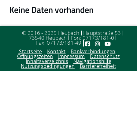
Keine Daten vorhanden
© 2016 - 2025 Heubach
Hauptstraße 53
73540 Heubach
Fon: 07173/181-0
Fax: 07173/181-49
Startseite
Kontakt
Bankverbindungen
Öffnungszeiten
Impressum
Datenschutz
Inhaltsverzeichnis
Navigationshilfe
Nutzungsbedingungen
Barrierefreiheit