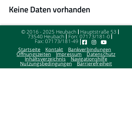
Keine Daten vorhanden
© 2016 - 2025 Heubach
Hauptstraße 53
73540 Heubach
Fon: 07173/181-0
Fax: 07173/181-49
Startseite
Kontakt
Bankverbindungen
Öffnungszeiten
Impressum
Datenschutz
Inhaltsverzeichnis
Navigationshilfe
Nutzungsbedingungen
Barrierefreiheit