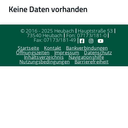
Keine Daten vorhanden
© 2016 - 2025 Heubach
Hauptstraße 53
73540 Heubach
Fon: 07173/181-0
Fax: 07173/181-49
Startseite
Kontakt
Bankverbindungen
Öffnungszeiten
Impressum
Datenschutz
Inhaltsverzeichnis
Navigationshilfe
Nutzungsbedingungen
Barrierefreiheit