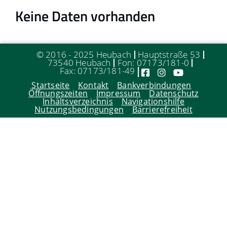
Keine Daten vorhanden
© 2016 - 2025 Heubach
Hauptstraße 53
73540 Heubach
Fon: 07173/181-0
Fax: 07173/181-49
Startseite
Kontakt
Bankverbindungen
Öffnungszeiten
Impressum
Datenschutz
Inhaltsverzeichnis
Navigationshilfe
Nutzungsbedingungen
Barrierefreiheit