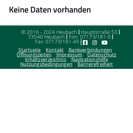
Keine Daten vorhanden
© 2016 - 2024 Heubach
Hauptstraße 53
73540 Heubach
Fon: 07173/181-0
Fax: 07173/181-49
Startseite
Kontakt
Bankverbindungen
Öffnungszeiten
Impressum
Datenschutz
Inhaltsverzeichnis
Navigationshilfe
Nutzungsbedingungen
Barrierefreiheit