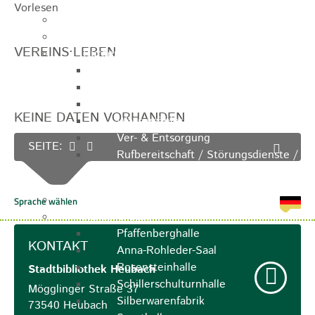
Vorlesen
Ausschreibungen
Ortsrecht / Satzungen
VEREINS·LEBEN
Bürgerservice
Dienstleistungen
Lebenslagen
Formulare
KEINE DATEN VORHANDEN
Wasserzähler
Ver- & Entsorgung
SEITE:
Rufbereitschaft / Störungsdienste /
Stadtjäger
Anregungen, Mängel & Kritik
Hallen & Säle
Pfaffenberghalle
KONTAKT
Anna-Rohleder-Saal
Rosensteinhalle
Stadtbibliothek
Heubach
Schillerschulturnhalle
Mögglinger Straße 37
Silberwarenfabrik
73540
Heubach