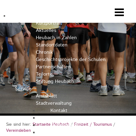
Heubach
Kurzportrait
Aktuelles
Heubach in Zahlen
Standortdaten
Chronik
Geschichtsprojekte der Schulen
Partnerschaften
Teilorte
Stiftung Heubach
Service
Amtsblatt
Stadtverwaltung
Kontakt
Rathausteam
Sie sind hier:
Startseite Heubach
/
Freizeit / Tourismus
/
Organigramm
Vereinsleben
Stellenausschreibungen