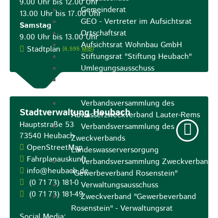
9.00 Uhr bis 12.00 Uhr
Gemeinderat
13.00 Uhr bis 17.00 Uhr
GEO - Vertreter im Aufsichtsrat
Samstag
Ortschaftsrat
9.00 Uhr bis 13.00 Uhr
Aufsichtsrat Wohnbau GmbH
Stadtplan
(6,595
MiB
)
Stiftungsrat "Stiftung Heubach"
Umlegungsausschuss
Verbandsversammlung der VG
Rosenstein
Verbandsversammlung des
Stadtverwaltung Heubach
Abwasserzweckverband Lauter-Rems
Hauptstraße 53
Verbandsversammlung des
73540
Heubach
Zweckverbands
OpenStreetMap
Landeswasserversorgung
Fahrplanauskunft
Verbandsversammlung Zweckverband
info@heubach.de
"Gewerbeverband Rosenstein"
(0
71
73) 181-0
Verwaltungsausschuss
(0
71
73) 181-49
Zweckverband "Gewerbeverband
Rosenstein" - Verwaltungsrat
Social Media: