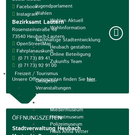
Jugendparlament
Facebook
Wahlen
Instagram
Wahlen Aktuell
Bezirksamt Lautern
Wahlinformation
Rosensteinstraße 46
73540
Heubach-Lautern
Nachhaltige Stadtentwicklung
OpenStreetMap
Heubach gestalten
Fahrplanauskunft
Online Beteiligung
(0
71
73) 89
41
Zukunfts Team
(0
71
73) 92
91
00
Freizeit / Tourismus
Unsere Öffnungszeiten finden Sie
hier
.
Gastgeber
Veranstaltungen
Museen & Sammlungen
Schloss
Miedermuseum
Heimatmuseum
ÖFFNUNGSZEITEN
Polizeimuseum
Stadtverwaltung Heubach
Haus Anna Vetter