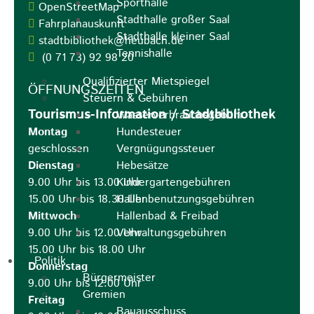
Sporthalle
OpenStreetMap
Stadthalle großer Saal
Fahrplanauskunft
Stadthalle kleiner Saal
stadtbibliothek@heubach.de
Tennishalle
(0
71
73) 92
98
20
Qualifizierter Mietspiegel
ÖFFNUNGSZEITEN
Steuern & Gebühren
Tourismus-Information / Stadtbibliothek
Wasserverbrauchsgebühr
Montag
Hundesteuer
geschlossen
Vergnügungssteuer
Dienstag
Hebesätze
9.00 Uhr bis 13.00 Uhr
Kindergartengebühren
15.00 Uhr bis 18.30 Uhr
Hallenbenutzungsgebühren
Mittwoch
Hallenbad & Freibad
9.00 Uhr bis 12.00 Uhr
Verwaltungsgebühren
15.00 Uhr bis 18.00 Uhr
Politik
Donnerstag
Bürgermeister
9.00 Uhr bis 12.00 Uhr
Gremien
Freitag
Bauausschuss