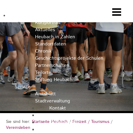
Heubach
Kurzportrait
Aktuelles
Heubach in Zahlen
Standortdaten
Chronik
Geschichtsprojekte der Schulen
Partnerschaften
Teilorte
Stiftung Heubach
Service
Amtsblatt
Stadtverwaltung
Kontakt
Rathausteam
Sie sind hier:
Startseite Heubach
/
Freizeit / Tourismus
/
Organigramm
Vereinsleben
Stellenausschreibungen