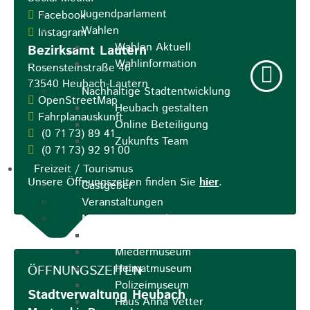
Jugendparlament
Facebook
Wahlen
Instagram
Wahlen Aktuell
Bezirksamt Lautern
Wahlinformation
Rosensteinstraße 46
73540
Heubach-Lautern
Nachhaltige Stadtentwicklung
OpenStreetMap
Heubach gestalten
Fahrplanauskunft
Online Beteiligung
(0
71
73) 89
41
Zukunfts Team
(0
71
73) 92
91
00
Freizeit / Tourismus
Unsere Öffnungszeiten finden Sie
hier
.
Gastgeber
Veranstaltungen
Museen & Sammlungen
Schloss
Miedermuseum
Heimatmuseum
ÖFFNUNGSZEITEN
Polizeimuseum
Stadtverwaltung Heubach
Haus Anna Vetter