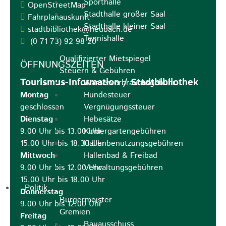
Sporthalle
OpenStreetMap
Stadthalle großer Saal
Fahrplanauskunft
Stadthalle kleiner Saal
stadtbibliothek@heubach.de
Tennishalle
(0
71
73) 92
98
20
Qualifizierter Mietspiegel
ÖFFNUNGSZEITEN
Steuern & Gebühren
Tourismus-Information / Stadtbibliothek
Wasserverbrauchsgebühr
Montag
Hundesteuer
geschlossen
Vergnügungssteuer
Dienstag
Hebesätze
9.00 Uhr bis 13.00 Uhr
Kindergartengebühren
15.00 Uhr bis 18.30 Uhr
Hallenbenutzungsgebühren
Mittwoch
Hallenbad & Freibad
9.00 Uhr bis 12.00 Uhr
Verwaltungsgebühren
15.00 Uhr bis 18.00 Uhr
Politik
Donnerstag
Bürgermeister
9.00 Uhr bis 12.00 Uhr
Gremien
Freitag
Bauausschuss