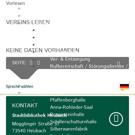
Vorlesen
Ausschreibungen
Ortsrecht / Satzungen
VEREINS·LEBEN
Bürgerservice
Dienstleistungen
Lebenslagen
Formulare
KEINE DATEN VORHANDEN
Wasserzähler
Ver- & Entsorgung
SEITE:
Rufbereitschaft / Störungsdienste /
Stadtjäger
Anregungen, Mängel & Kritik
Hallen & Säle
Pfaffenberghalle
KONTAKT
Anna-Rohleder-Saal
Rosensteinhalle
Stadtbibliothek
Heubach
Schillerschulturnhalle
Mögglinger Straße 37
Silberwarenfabrik
73540
Heubach