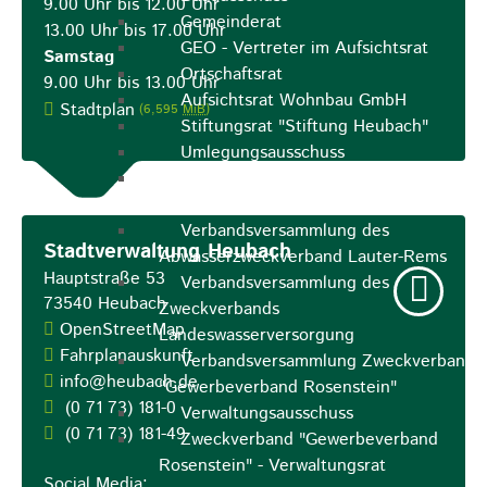
9.00 Uhr bis 12.00 Uhr
Gemeinderat
13.00 Uhr bis 17.00 Uhr
GEO - Vertreter im Aufsichtsrat
Samstag
Ortschaftsrat
9.00 Uhr bis 13.00 Uhr
Aufsichtsrat Wohnbau GmbH
Stadtplan
(6,595
MiB
)
Stiftungsrat "Stiftung Heubach"
Umlegungsausschuss
Verbandsversammlung der VG
Rosenstein
Verbandsversammlung des
Stadtverwaltung Heubach
Abwasserzweckverband Lauter-Rems
Hauptstraße 53
Verbandsversammlung des
73540
Heubach
Zweckverbands
OpenStreetMap
Landeswasserversorgung
Fahrplanauskunft
Verbandsversammlung Zweckverband
info@heubach.de
"Gewerbeverband Rosenstein"
(0
71
73) 181-0
Verwaltungsausschuss
(0
71
73) 181-49
Zweckverband "Gewerbeverband
Rosenstein" - Verwaltungsrat
Social Media: