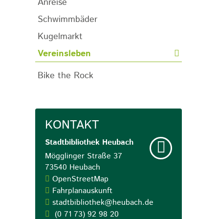
Anreise
Schwimmbäder
Kugelmarkt
Vereinsleben
Bike the Rock
KONTAKT
Stadtbibliothek
Heubach
Mögglinger Straße 37
73540
Heubach
OpenStreetMap
Fahrplanauskunft
stadtbibliothek@heubach.de
(0
71
73) 92
98
20