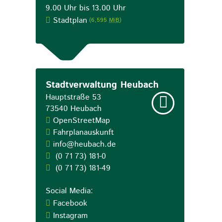
9.00 Uhr bis 13.00 Uhr
Stadtplan
(6,595
MiB
)
Stadtverwaltung Heubach
Hauptstraße 53
73540
Heubach
OpenStreetMap
Fahrplanauskunft
info@heubach.de
(0
71
73) 181-0
(0
71
73) 181-49
Social Media:
Facebook
Instagram