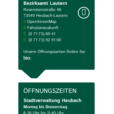
Bezirksamt Lautern
Rosensteinstraße 46
73540
Heubach-Lautern
OpenStreetMap
Fahrplanauskunft
(0
71
73) 89
41
(0
71
73) 92
91
00
Unsere Öffnungszeiten finden Sie
hier
.
ÖFFNUNGSZEITEN
Stadtverwaltung Heubach
Montag bis Donnerstag
8.30 Uhr bis 11.45 Uhr