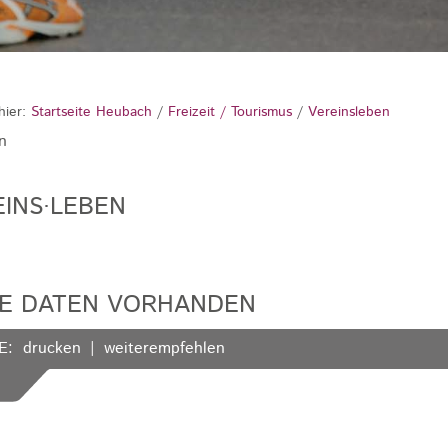
hier:
Startseite Heubach
/
Freizeit / Tourismus
/
Vereinsleben
n
INS·LEBEN
NE DATEN VORHANDEN
E:
drucken
weiterempfehlen