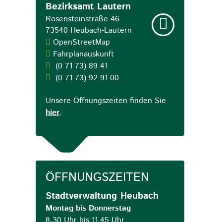
Bezirksamt Lautern
Rosensteinstraße 46
73540
Heubach-Lautern
OpenStreetMap
Fahrplanauskunft
(0
71
73) 89
41
(0
71
73) 92
91
00
Unsere Öffnungszeiten finden Sie
hier
.
ÖFFNUNGSZEITEN
Stadtverwaltung Heubach
Montag bis Donnerstag
8.30 Uhr bis 11.45 Uhr