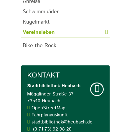
Anreise
Schwimmbäder
Kugelmarkt
Vereinsleben
Bike the Rock
KONTAKT
Stadtbibliothek
Heubach
Mögglinger Straße 37
73540
Heubach
OpenStreetMap
Fahrplanauskunft
stadtbibliothek@heubach.de
(0
71
73) 92
98
20