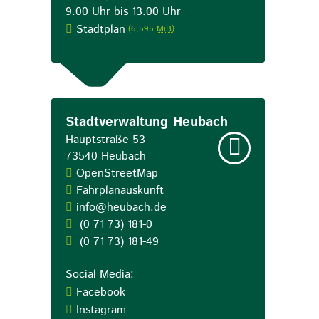
9.00 Uhr bis 13.00 Uhr
Stadtplan
(6,595
MiB
)
Stadtverwaltung Heubach
Hauptstraße 53
73540
Heubach
OpenStreetMap
Fahrplanauskunft
info@heubach.de
(0
71
73) 181-0
(0
71
73) 181-49
Social Media:
Facebook
Instagram