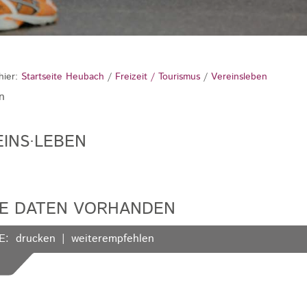
hier:
Startseite Heubach
/
Freizeit / Tourismus
/
Vereinsleben
n
INS·LEBEN
NE DATEN VORHANDEN
E:
drucken
weiterempfehlen