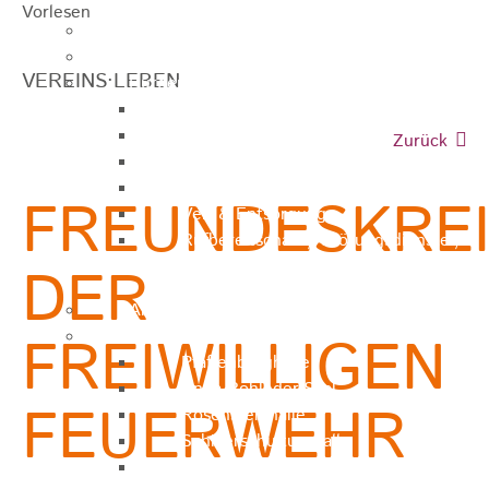
Vorlesen
Ausschreibungen
Ortsrecht / Satzungen
VEREINS·LEBEN
Bürgerservice
Dienstleistungen
Lebenslagen
Zurück
Formulare
Wasserzähler
FREUNDESKRE
Ver- & Entsorgung
Rufbereitschaft / Störungsdienste /
Stadtjäger
DER
Anregungen, Mängel & Kritik
Hallen & Säle
FREIWILLIGEN
Pfaffenberghalle
Anna-Rohleder-Saal
FEUERWEHR
Rosensteinhalle
Schillerschulturnhalle
Silberwarenfabrik