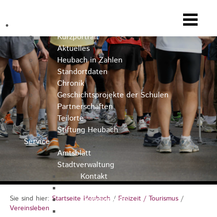
Heubach
Kurzportrait
Aktuelles
Heubach in Zahlen
Standortdaten
Chronik
Geschichtsprojekte der Schulen
Partnerschaften
Teilorte
Stiftung Heubach
Service
Amtsblatt
Stadtverwaltung
Kontakt
Rathausteam
Sie sind hier:
Startseite Heubach
/
Freizeit / Tourismus
/
Organigramm
Vereinsleben
Stellenausschreibungen