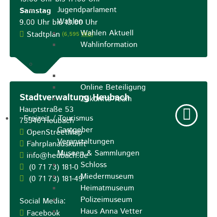
Jugendparlament
Samstag
Wahlen
9.00 Uhr bis 13.00 Uhr
Wahlen Aktuell
Stadtplan
(6,595
MiB
)
Wahlinformation
Nachhaltige Stadtentwicklung
Heubach gestalten
Online Beteiligung
Stadtverwaltung Heubach
Zukunfts Team
Hauptstraße 53
Freizeit / Tourismus
73540
Heubach
Gastgeber
OpenStreetMap
Veranstaltungen
Fahrplanauskunft
Museen & Sammlungen
info@heubach.de
Schloss
(0
71
73) 181-0
Miedermuseum
(0
71
73) 181-49
Heimatmuseum
Polizeimuseum
Social Media:
Haus Anna Vetter
Facebook