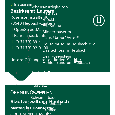
Instagram
Sehenswürdigkeiten
Bezirksamt Lautern
Rathaus
Rosensteinstraße 46
Blockturm
73540
Heubach-Lautern
Ev. Kirche
OpenStreetMap
Miedermuseum
Fahrplanauskunft
Haus "Anna Vetter"
(0
71
73) 89
41
Polizeimuseum Heubach e.V.
(0
71
73) 92
91
00
Das Schloss in Heubach
Der Rosenstein
Unsere Öffnungszeiten finden Sie
hier
.
Höhlen rund um Heubach
Heubach Tour
archaeopfad
Flugplatz
Anreise
ÖFFNUNGSZEITEN
Schwimmbäder
Stadtverwaltung Heubach
Hallenbad
Montag bis Donnerstag
Freibad
8.30 Uhr bis 11.45 Uhr