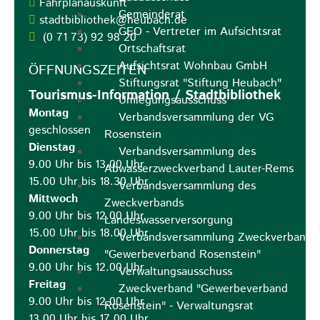
Fahrplanauskunft
Gemeinderat
stadtbibliothek@heubach.de
GEO - Vertreter im Aufsichtsrat
(0
71
73) 92
98
20
Ortschaftsrat
Aufsichtsrat Wohnbau GmbH
ÖFFNUNGSZEITEN
Stiftungsrat "Stiftung Heubach"
Tourismus-Information / Stadtbibliothek
Umlegungsausschuss
Montag
Verbandsversammlung der VG
geschlossen
Rosenstein
Dienstag
Verbandsversammlung des
9.00 Uhr bis 13.00 Uhr
Abwasserzweckverband Lauter-Rems
15.00 Uhr bis 18.30 Uhr
Verbandsversammlung des
Mittwoch
Zweckverbands
9.00 Uhr bis 12.00 Uhr
Landeswasserversorgung
15.00 Uhr bis 18.00 Uhr
Verbandsversammlung Zweckverband
Donnerstag
"Gewerbeverband Rosenstein"
9.00 Uhr bis 12.00 Uhr
Verwaltungsausschuss
Freitag
Zweckverband "Gewerbeverband
9.00 Uhr bis 12.00 Uhr
Rosenstein" - Verwaltungsrat
13.00 Uhr bis 17.00 Uhr