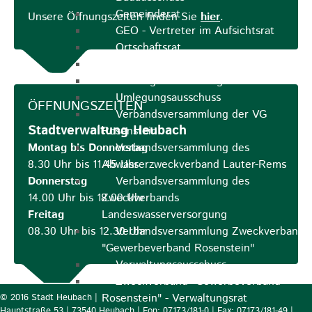
Gemeinderat
Unsere Öffnungszeiten finden Sie
hier
.
GEO - Vertreter im Aufsichtsrat
Ortschaftsrat
Aufsichtsrat Wohnbau GmbH
Stiftungsrat "Stiftung Heubach"
Umlegungsausschuss
ÖFFNUNGSZEITEN
Verbandsversammlung der VG
Stadtverwaltung Heubach
Rosenstein
Montag bis Donnerstag
Verbandsversammlung des
8.30 Uhr bis 11.45 Uhr
Abwasserzweckverband Lauter-Rems
Donnerstag
Verbandsversammlung des
14.00 Uhr bis 18.00 Uhr
Zweckverbands
Freitag
Landeswasserversorgung
08.30 Uhr bis 12.30 Uhr
Verbandsversammlung Zweckverband
"Gewerbeverband Rosenstein"
Verwaltungsausschuss
Zweckverband "Gewerbeverband
Rosenstein" - Verwaltungsrat
© 2016 Stadt Heubach |
Hauptstraße 53 | 73540 Heubach | Fon: 07173/181-0 | Fax: 07173/181-49 |