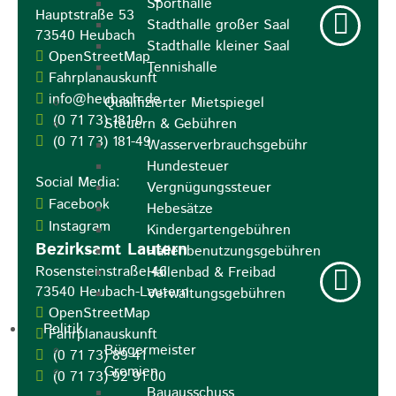
Sporthalle
Hauptstraße 53
Stadthalle großer Saal
73540
Heubach
Stadthalle kleiner Saal
OpenStreetMap
Tennishalle
Fahrplanauskunft
info@heubach.de
Qualifizierter Mietspiegel
(0
71
73) 181-0
Steuern & Gebühren
(0
71
73) 181-49
Wasserverbrauchsgebühr
Hundesteuer
Social Media:
Vergnügungssteuer
Facebook
Hebesätze
Instagram
Kindergartengebühren
Bezirksamt Lautern
Hallenbenutzungsgebühren
Rosensteinstraße 46
Hallenbad & Freibad
73540
Heubach-Lautern
Verwaltungsgebühren
OpenStreetMap
Politik
Fahrplanauskunft
Bürgermeister
(0
71
73) 89
41
Gremien
(0
71
73) 92
91
00
Bauausschuss