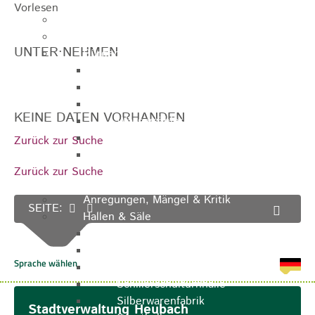
Vorlesen
Ausschreibungen
Ortsrecht / Satzungen
UNTER·NEHMEN
Bürgerservice
Dienstleistungen
Lebenslagen
Formulare
KEINE DATEN VORHANDEN
Wasserzähler
Ver- & Entsorgung
Zurück zur Suche
Rufbereitschaft / Störungsdienste /
Zurück zur Suche
Stadtjäger
Anregungen, Mängel & Kritik
SEITE:
Hallen & Säle
Pfaffenberghalle
Anna-Rohleder-Saal
Rosensteinhalle
Schillerschulturnhalle
Silberwarenfabrik
Stadtverwaltung Heubach