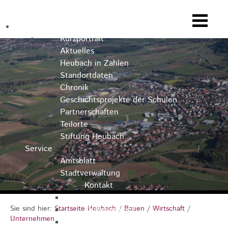
Heubach
Kurzportrait
Aktuelles
Heubach in Zahlen
Standortdaten
Chronik
Geschichtsprojekte der Schulen
Partnerschaften
Teilorte
Stiftung Heubach
Service
Amtsblatt
Stadtverwaltung
Kontakt
Rathausteam
Sie sind hier:
Startseite Heubach
/
Bauen / Wirtschaft
/
Organigramm
Unternehmen
Stellenausschreibungen