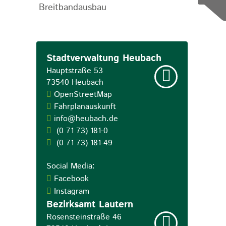
Breitbandausbau
Stadtverwaltung Heubach
Hauptstraße 53
73540
Heubach
OpenStreetMap
Fahrplanauskunft
info@heubach.de
(0
71
73) 181-0
(0
71
73) 181-49
Social Media:
Facebook
Instagram
Bezirksamt Lautern
Rosensteinstraße 46