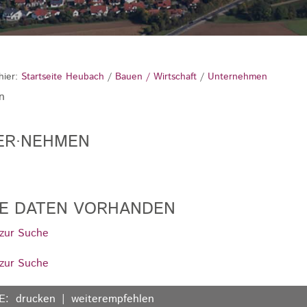
hier:
Startseite Heubach
/
Bauen / Wirtschaft
/
Unternehmen
n
ER·NEHMEN
NE DATEN VORHANDEN
zur Suche
zur Suche
E:
drucken
weiterempfehlen