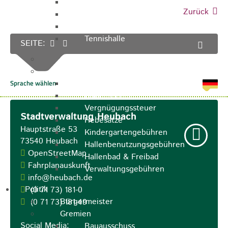
Sporthalle
Zurück
Stadthalle großer Saal
Stadthalle kleiner Saal
Tennishalle
SEITE:
Qualifizierter Mietspiegel
Steuern & Gebühren
Wasserverbrauchsgebühr
Hundesteuer
Vergnügungssteuer
Stadtverwaltung Heubach
Hebesätze
Hauptstraße 53
Kindergartengebühren
73540
Heubach
Hallenbenutzungsgebühren
OpenStreetMap
Hallenbad & Freibad
Fahrplanauskunft
Verwaltungsgebühren
info@heubach.de
Politik
(0
71
73) 181-0
Bürgermeister
(0
71
73) 181-49
Gremien
Social Media:
Bauausschuss