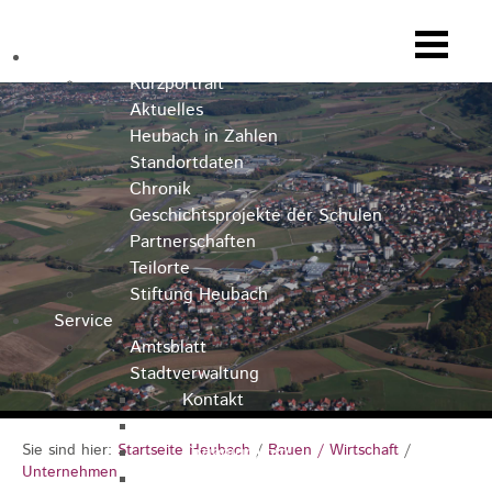
Heubach
Kurzportrait
Aktuelles
Heubach in Zahlen
Standortdaten
Chronik
Geschichtsprojekte der Schulen
Partnerschaften
Teilorte
Stiftung Heubach
Service
Amtsblatt
Stadtverwaltung
Kontakt
Rathausteam
Sie sind hier:
Startseite Heubach
/
Bauen / Wirtschaft
/
Organigramm
Unternehmen
Stellenausschreibungen