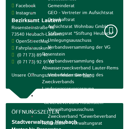
Facebook
Gemeinderat
GEO - Vertreter im Aufsichtsrat
Instagram
Ortschaftsrat
Bezirksamt Lautern
Aufsichtsrat Wohnbau GmbH
Rosensteinstraße 46
Stiftungsrat "Stiftung Heubach"
73540
Heubach-Lautern
Umlegungsausschuss
OpenStreetMap
Verbandsversammlung der VG
Fahrplanauskunft
Rosenstein
(0
71
73) 89
41
Verbandsversammlung des
(0
71
73) 92
91
00
Abwasserzweckverband Lauter-Rems
Verbandsversammlung des
Unsere Öffnungszeiten finden Sie
hier
.
Zweckverbands
Landeswasserversorgung
Verbandsversammlung Zweckverband
"Gewerbeverband Rosenstein"
Verwaltungsausschuss
ÖFFNUNGSZEITEN
Zweckverband "Gewerbeverband
Stadtverwaltung Heubach
Rosenstein" - Verwaltungsrat