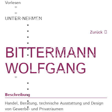
Vorlesen
Ausschreibungen
Ortsrecht / Satzungen
UNTER·NEHMEN
Bürgerservice
Dienstleistungen
Lebenslagen
Zurück
Formulare
Wasserzähler
BITTERMANN
Ver- & Entsorgung
Rufbereitschaft / Störungsdienste /
Stadtjäger
WOLFGANG
Anregungen, Mängel & Kritik
Hallen & Säle
Pfaffenberghalle
Anna-Rohleder-Saal
Beschreibung
Rosensteinhalle
Schillerschulturnhalle
Handel, Beratung, technische Ausstattung und Design
Silberwarenfabrik
von Gewerbe- und Privaträumen