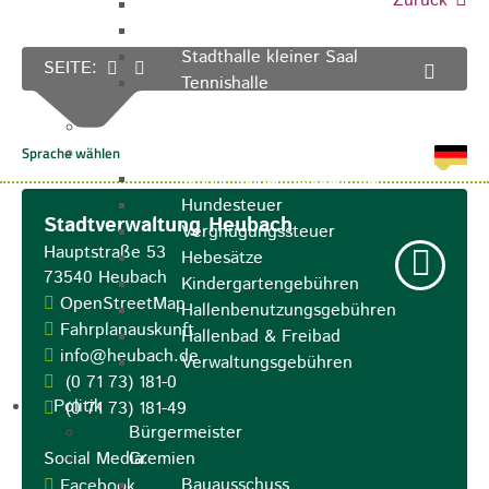
Zurück
Sporthalle
Stadthalle großer Saal
Stadthalle kleiner Saal
SEITE:
Tennishalle
Qualifizierter Mietspiegel
Steuern & Gebühren
Wasserverbrauchsgebühr
Hundesteuer
Stadtverwaltung Heubach
Vergnügungssteuer
Hauptstraße 53
Hebesätze
73540
Heubach
Kindergartengebühren
OpenStreetMap
Hallenbenutzungsgebühren
Fahrplanauskunft
Hallenbad & Freibad
info@heubach.de
Verwaltungsgebühren
(0
71
73) 181-0
Politik
(0
71
73) 181-49
Bürgermeister
Social Media:
Gremien
Bauausschuss
Facebook