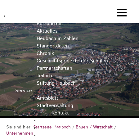
Heubach
Kurzportrait
Aktuelles
Heubach in Zahlen
Standortdaten
Chronik
Geschichtsprojekte der Schulen
Partnerschaften
Teilorte
Stiftung Heubach
Service
Amtsblatt
Stadtverwaltung
Kontakt
Rathausteam
Sie sind hier:
Startseite Heubach
/
Bauen / Wirtschaft
/
Organigramm
Unternehmen
Stellenausschreibungen