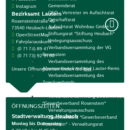
Gemeinderat
Instagram
GEO - Vertreter im Aufsichtsrat
Bezirksamt Lautern
Ortschaftsrat
Rosensteinstraße 46
Aufsichtsrat Wohnbau GmbH
73540
Heubach-Lautern
Stiftungsrat "Stiftung Heubach"
OpenStreetMap
Umlegungsausschuss
Fahrplanauskunft
Verbandsversammlung der VG
(0
71
73) 89
41
Rosenstein
(0
71
73) 92
91
00
Verbandsversammlung des
Abwasserzweckverband Lauter-Rems
Unsere Öffnungszeiten finden Sie
hier
.
Verbandsversammlung des
Zweckverbands
Landeswasserversorgung
Verbandsversammlung Zweckverband
"Gewerbeverband Rosenstein"
ÖFFNUNGSZEITEN
Verwaltungsausschuss
Stadtverwaltung Heubach
Zweckverband "Gewerbeverband
Montag bis Donnerstag
Rosenstein" - Verwaltungsrat