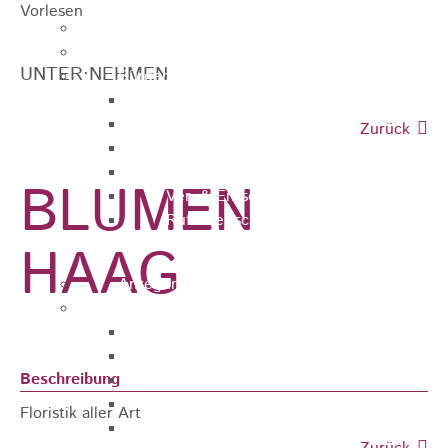
Vorlesen
Ausschreibungen
Ortsrecht / Satzungen
UNTER·NEHMEN
Bürgerservice
Dienstleistungen
Lebenslagen
Zurück
Formulare
Wasserzähler
BLUMEN
Ver- & Entsorgung
Rufbereitschaft / Störungsdienste /
Stadtjäger
HAAG
Anregungen, Mängel & Kritik
Hallen & Säle
Pfaffenberghalle
Anna-Rohleder-Saal
Beschreibung
Rosensteinhalle
Schillerschulturnhalle
Floristik aller Art
Silberwarenfabrik