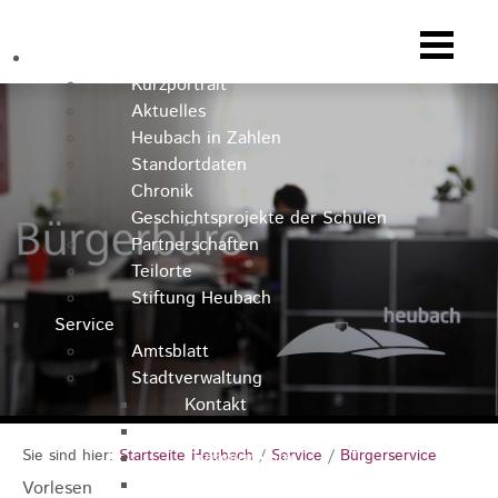
Heubach
Kurzportrait
Aktuelles
Heubach in Zahlen
Standortdaten
Chronik
Geschichtsprojekte der Schulen
Partnerschaften
Teilorte
Stiftung Heubach
Service
Amtsblatt
Stadtverwaltung
Kontakt
Rathausteam
Sie sind hier:
Startseite Heubach
/
Service
/
Bürgerservice
Organigramm
Stellenausschreibungen
Vorlesen