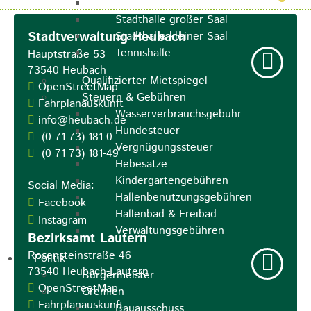
Sporthalle
Stadthalle großer Saal
Stadtverwaltung Heubach
Stadthalle kleiner Saal
Tennishalle
Hauptstraße 53
73540
Heubach
Qualifizierter Mietspiegel
OpenStreetMap
Steuern & Gebühren
Fahrplanauskunft
Wasserverbrauchsgebühr
info@heubach.de
Hundesteuer
(0
71
73) 181-0
Vergnügungssteuer
(0
71
73) 181-49
Hebesätze
Kindergartengebühren
Social Media:
Hallenbenutzungsgebühren
Facebook
Hallenbad & Freibad
Instagram
Verwaltungsgebühren
Bezirksamt Lautern
Rosensteinstraße 46
Politik
73540
Heubach-Lautern
Bürgermeister
OpenStreetMap
Gremien
Fahrplanauskunft
Bauausschuss