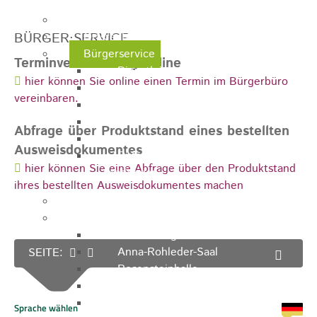
Ausschreibungen
BÜRGER·SERVICE
Ortsrecht / Satzungen
Bürgerservice
Terminvereinbarung online
Dienstleistungen
hier können Sie online einen Termin im Bürgerbüro
Lebenslagen
vereinbaren.
Formulare
Wasserzähler
Abfrage über Produktstand eines bestellten
Ver- & Entsorgung
Ausweisdokumentes
Rufbereitschaft / Störungsdienste /
hier können Sie eine Abfrage über den Produktstand
Stadtjäger
ihres bestellten Ausweisdokumentes machen
Anregungen, Mängel & Kritik
Hallen & Säle
Pfaffenberghalle
Anna-Rohleder-Saal
SEITE:
Rosensteinhalle
Schillerschulturnhalle
Silberwarenfabrik