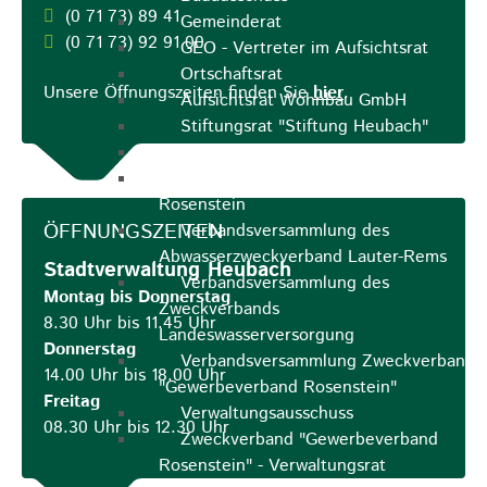
(0
71
73) 89
41
Gemeinderat
(0
71
73) 92
91
00
GEO - Vertreter im Aufsichtsrat
Ortschaftsrat
Unsere Öffnungszeiten finden Sie
hier
.
Aufsichtsrat Wohnbau GmbH
Stiftungsrat "Stiftung Heubach"
Umlegungsausschuss
Verbandsversammlung der VG
Rosenstein
ÖFFNUNGSZEITEN
Verbandsversammlung des
Abwasserzweckverband Lauter-Rems
Stadtverwaltung Heubach
Verbandsversammlung des
Montag bis Donnerstag
Zweckverbands
8.30 Uhr bis 11.45 Uhr
Landeswasserversorgung
Donnerstag
Verbandsversammlung Zweckverband
14.00 Uhr bis 18.00 Uhr
"Gewerbeverband Rosenstein"
Freitag
Verwaltungsausschuss
08.30 Uhr bis 12.30 Uhr
Zweckverband "Gewerbeverband
Rosenstein" - Verwaltungsrat