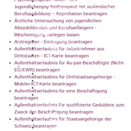
Zukunftswerkstatt
Jugendlichenpsychotherapeut mit ausländischer
Sozialpädagogische Familienberatung
Berufsausbildung – Approbation beantragen
Kinderfest
Ärztliche Untersuchung von jugendlichen
Ferienprogramm
Auszubildenden und Berufsanfängern -
Jugend
Bescheinigung vorlegen lassen
Jugendbüro
Arztregister - Eintragung beantragen
Stadtjugendring
Aufenthaltserlaubnis für Arbeitnehmer aus
JIL
Drittstaaten - ICT-Karte beantragen
Aufenthaltserlaubnis für Au-pair-Beschäftigte (Nicht-
Betreuung & Bildung
EU/EWR) beantragen
Kindertagesstätten
Aufenthaltserlaubnis für Drittstaatsangehörige -
Schulen
Mobiler-ICT-Karte beantragen
Volkshochschule
Aufenthaltserlaubnis für eine Beschäftigung
Stadtbibliothek
beantragen
Aufenthaltserlaubnis für qualifizierte Geduldete zum
Gesundheit & Medizin
Zweck der Beschäftigung beantragen
Notrufe
Aufenthaltserlaubnis für Staatsangehörige der
Notdienste
Schweiz beantragen
Ärzte