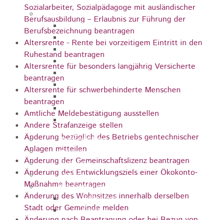
Sozialarbeiter, Sozialpädagoge mit ausländischer
Sehenswürdigkeiten
Berufsausbildung – Erlaubnis zur Führung der
Rathaus
Berufsbezeichnung beantragen
Blockturm
Altersrente - Rente bei vorzeitigem Eintritt in den
Ev. Kirche
Ruhestand beantragen
Miedermuseum
Altersrente für besonders langjährig Versicherte
Haus "Anna Vetter"
beantragen
Polizeimuseum Heubach e.V.
Altersrente für schwerbehinderte Menschen
Das Schloss in Heubach
beantragen
Der Rosenstein
Amtliche Meldebestätigung ausstellen
Höhlen rund um Heubach
Andere Strafanzeige stellen
Änderung bezüglich des Betriebs gentechnischer
Heubach Tour
Anlagen mitteilen
archaeopfad
Änderung der Gemeinschaftslizenz beantragen
Flugplatz
Änderung des Entwicklungsziels einer Ökokonto-
Anreise
Maßnahme beantragen
Schwimmbäder
Änderung des Wohnsitzes innerhalb derselben
Hallenbad
Stadt oder Gemeinde melden
Freibad
Änderung nach Beantragung oder bei Bezug von