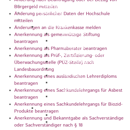
Kugelmarkt
Bürgergeld mitteilen
Vereinsleben
Änderung persönlicher Daten der Hochschule
Bike the Rock
mitteilen
Allgemein
Änderungen an die Krankenkasse melden
Newsletter
Anerkennung als gemeinnützige Stiftung
Anfahrt
beantragen
Unterkunft
Anerkennung als Pharmaberater beantragen
Duschmöglichkeiten
Anerkennung als Prüf-, Zertifizierung- oder
Bike Waschplatz
Überwachungsstelle (PÜZ-Stelle) nach
EXPO
Landesbauordnung
Palmares
Anerkennung eines ausländischen Lehrerdiploms
Geschichte
beantragen
Sponsoren
Anerkennung eines Sachkundelehrgangs für Asbest
Presse
beantragen
Anerkennung eines Sachkundelehrgangs für Biozid-
U9 - U15
Produkte beantragen
Streckenbeschreibung
Anerkennung und Bekanntgabe als Sachverständige
Ausschreibung
oder Sachverständiger nach § 18