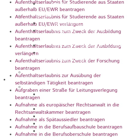
Aufenthaltserlaubnis für Studierende aus Staaten
Apotheken
außerhalb EU/EWR beantragen
Kirchen
Aufenthaltserlaubnis für Studierende aus Staaten
Evangelische St.-Ulrich-Kirche
außerhalb EU/EWR verlängern
Evangelisch - Freikirchliche
Aufenthaltserlaubnis zum Zweck der Ausbildung
Gemeinde
beantragen
Kath. Kirchengemeinde St. Bernhard
Aufenthaltserlaubnis zum Zweck der Ausbildung
Kath. Kirchengemeinde Mariä
verlängern
Himmelfahrt Lautern
Aufenthaltserlaubnis zum Zweck der Forschung
beantragen
Stadtarchiv
Aufenthaltserlaubnis zur Ausübung der
Bauen / Wirtschaft
selbständigen Tätigkeit beantragen
Allgemein
Aufgraben einer Straße für Leitungsverlegung
Energiegenossenschaft Rosenstein
beantragen
eG
Aufnahme als europäischer Rechtsanwalt in die
IHK Ostwürttemberg
Rechtsanwaltskammer beantragen
WiRO Ostwürttemberg
Aufnahme als Spätaussiedler beantragen
Geoportal Ostwürttemberg
Aufnahme in die Berufsaufbauschule beantragen
Wirtschaftsclub Ostwürttemberg
Aufnahme in die Berufsoberschule beantragen