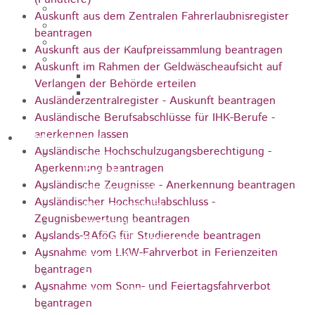
Unternehmen
Auskunft aus dem Zentralen Fahrerlaubnisregister
Kommunale Wärmeplanung
beantragen
Starkregenrisiko und Hochwasser
Auskunft aus der Kaufpreissammlung beantragen
Breitbandausbau
Auskunft im Rahmen der Geldwäscheaufsicht auf
Breitbandausbau Graue Flecken
Verlangen der Behörde erteilen
Breitband - Eigenwirtschaftlicher
Ausländerzentralregister - Auskunft beantragen
Ausbau - TNG
Ausländische Berufsabschlüsse für IHK-Berufe -
anerkennen lassen
Informationen
Ausländische Hochschulzugangsberechtigung -
Suche
Anerkennung beantragen
Kontakt
Ausländische Zeugnisse - Anerkennung beantragen
Inhaltsverzeichnis
Ausländischer Hochschulabschluss -
Navigationshilfe
Zeugnisbewertung beantragen
Impressum
Auslands-BAföG für Studierende beantragen
Nutzungsbedingungen
Ausnahme vom LKW-Fahrverbot in Ferienzeiten
Datenschutz
beantragen
Barrierefreiheit
Ausnahme vom Sonn- und Feiertagsfahrverbot
Leichte Sprache
beantragen
Gebärdensprache