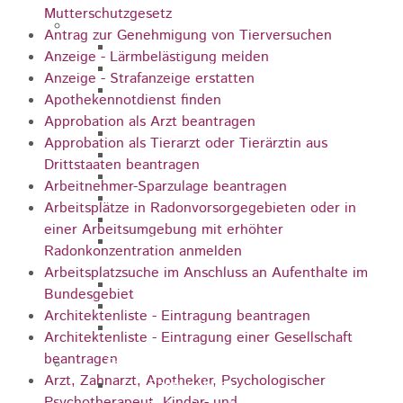
Mutterschutzgesetz
Pflegeangebote
Antrag zur Genehmigung von Tierversuchen
Pflegeberatung
Anzeige - Lärmbelästigung melden
Runder Tisch Pflege
Anzeige - Strafanzeige erstatten
Ökumenische Sozialstation
Apothekennotdienst finden
Rosenstein
Approbation als Arzt beantragen
Villa Rosenstein
Approbation als Tierarzt oder Tierärztin aus
DRK Mehrgenerationenhaus
Drittstaaten beantragen
Pflegewohnhaus Haus Kielwein
Arbeitnehmer-Sparzulage beantragen
Seniorenzentrum Heubach
Arbeitsplätze in Radonvorsorgegebieten oder in
VDK Ortsverband Heubach
einer Arbeitsumgebung mit erhöhter
Ökumenische Nachbarschaftshilfe
Radonkonzentration anmelden
Heubach
Arbeitsplatzsuche im Anschluss an Aufenthalte im
Förderverein Altenhilfe Heubach e.V.
Bundesgebiet
Seniorenwohnanlage Haus Hohgarten
Architektenliste - Eintragung beantragen
Bischof Sproll Haus
Architektenliste - Eintragung einer Gesellschaft
beantragen
Familie
Arzt, Zahnarzt, Apotheker, Psychologischer
Familienbüro
Psychotherapeut, Kinder- und