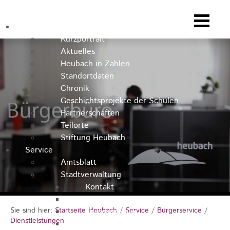
Heubach
Kurzportrait
Aktuelles
Heubach in Zahlen
Standortdaten
Chronik
Geschichtsprojekte der Schulen
Partnerschaften
Teilorte
Stiftung Heubach
Service
Amtsblatt
Stadtverwaltung
Kontakt
Rathausteam
Sie sind hier:
Startseite Heubach
/
Service
/
Bürgerservice
/
Organigramm
Dienstleistungen
Stellenausschreibungen