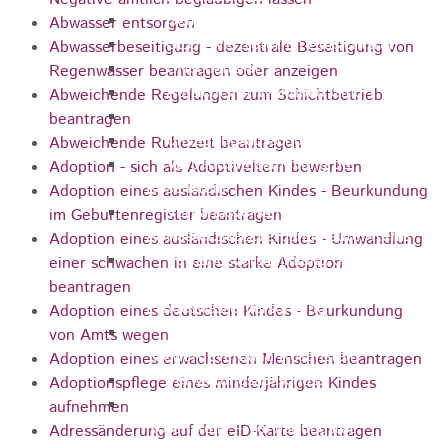
Gemeinderat
Abwasser entsorgen
GEO - Vertreter im Aufsichtsrat
Abwasserbeseitigung - dezentrale Beseitigung von
Ortschaftsrat
Regenwasser beantragen oder anzeigen
Aufsichtsrat Wohnbau GmbH
Abweichende Regelungen zum Schichtbetrieb
Stiftungsrat "Stiftung Heubach"
beantragen
Umlegungsausschuss
Abweichende Ruhezeit beantragen
Verbandsversammlung der VG
Adoption - sich als Adoptiveltern bewerben
Rosenstein
Adoption eines ausländischen Kindes - Beurkundung
Verbandsversammlung des
im Geburtenregister beantragen
Abwasserzweckverband Lauter-Rems
Adoption eines ausländischen Kindes - Umwandlung
Verbandsversammlung des
einer schwachen in eine starke Adoption
Zweckverbands
beantragen
Landeswasserversorgung
Adoption eines deutschen Kindes - Beurkundung
Verbandsversammlung Zweckverband
von Amts wegen
"Gewerbeverband Rosenstein"
Adoption eines erwachsenen Menschen beantragen
Verwaltungsausschuss
Adoptionspflege eines minderjährigen Kindes
Zweckverband "Gewerbeverband
aufnehmen
Rosenstein" - Verwaltungsrat
Adressänderung auf der eID-Karte beantragen