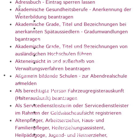
Adressbuch - Eintrag sperren lassen
Jugendparlament
Akademische Gesundheitsberufe - Anerkennung der
Wahlen
Weiterbildung beantragen
Wahlen Aktuell
Akademische Grade, Titel und Bezeichnungen bei
Wahlinformation
anerkannten Spätaussiedlern - Gradumwandlungen
beantragen
Nachhaltige Stadtentwicklung
Akademische Grade, Titel und Bezeichnungen von
Heubach gestalten
ausländischen Hochschulen führen
Online Beteiligung
Akteneinsicht in und außerhalb von
Zukunfts Team
Verwaltungsverfahren beantragen
Freizeit / Tourismus
Allgemein bildende Schulen - zur Abendrealschule
Gastgeber
anmelden
Veranstaltungen
Als berechtigte Person Fahrzeugregisterauskunft
Museen & Sammlungen
(Halterauskunft) beantragen
Schloss
Als Servicedienstleisterin oder Servicedienstleister
Miedermuseum
im Rahmen der Geldwäscheaufsicht registrieren
Heimatmuseum
Altenpfleger, Arbeitserzieher, Haus- und
Polizeimuseum
Familienpfleger, Heilerziehungsassistent,
Haus Anna Vetter
Heilpädagoge, Jugend- und Heimerzieher,