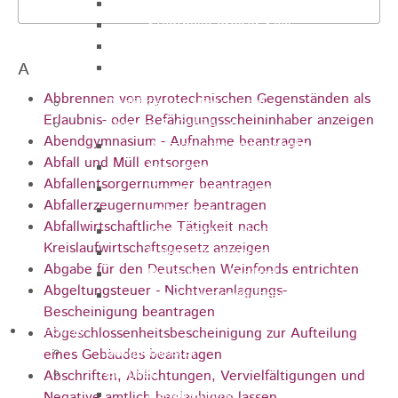
Sporthalle
Stadthalle großer Saal
Stadthalle kleiner Saal
A
Tennishalle
Abbrennen von pyrotechnischen Gegenständen als
Qualifizierter Mietspiegel
Erlaubnis- oder Befähigungsscheininhaber anzeigen
Steuern & Gebühren
Abendgymnasium - Aufnahme beantragen
Wasserverbrauchsgebühr
Abfall und Müll entsorgen
Hundesteuer
Abfallentsorgernummer beantragen
Vergnügungssteuer
Abfallerzeugernummer beantragen
Hebesätze
Abfallwirtschaftliche Tätigkeit nach
Kindergartengebühren
Kreislaufwirtschaftsgesetz anzeigen
Hallenbenutzungsgebühren
Abgabe für den Deutschen Weinfonds entrichten
Hallenbad & Freibad
Abgeltungsteuer - Nichtveranlagungs-
Verwaltungsgebühren
Bescheinigung beantragen
Politik
Abgeschlossenheitsbescheinigung zur Aufteilung
Bürgermeister
eines Gebäudes beantragen
Gremien
Abschriften, Ablichtungen, Vervielfältigungen und
Bauausschuss
Negative amtlich beglaubigen lassen