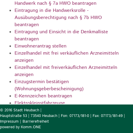
Handwerk nach § 7a HWO beantragen
Eintragung in die Handwerksrolle -
Ausübungsberechtigung nach § 7b HWO
beantragen
Eintragung und Einsicht in die Denkmalliste
beantragen
Einwohnerantrag stellen
Einzelhandel mit frei verkäuflichen Arzneimitteln
anzeigen
Einzelhandel mit freiverkäuflichen Arzneimitteln
anzeigen
Einzugstermin bestätigen
(Wohnungsgeberbescheinigung)
E-Kennzeichen beantragen
Elektrokleinstfahrzeuge
Elektronische Institutionenkarte (SMC-B) als
© 2016 Stadt Heubach |
Hauptstraße 53 | 73540 Heubach | Fon: 07173/181-0 | Fax: 07173/181-49 |
Institution mit Beschäftigten in
Impressum
|
Barrierefreiheit
Gesundheitsfachberufen beantragen
p
owered by
Komm.ONE
Elektronische Lohnsteuerabzugsmerkmale abrufen