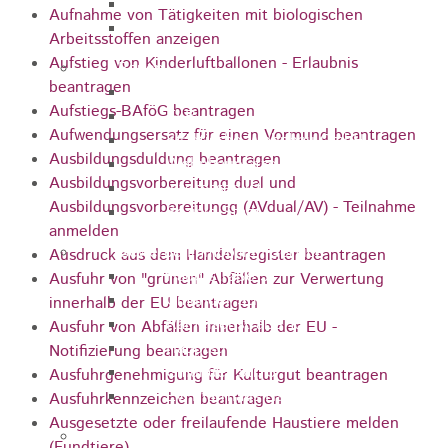
Arbeitsagentur
Aufnahme von Tätigkeiten mit biologischen
Gewerbe- und Handelsverein
Arbeitsstoffen anzeigen
Aufstieg von Kinderluftballonen - Erlaubnis
Bauen
beantragen
Bauleitplanung
Aufstiegs-BAföG beantragen
ELR
Aufwendungsersatz für einen Vormund beantragen
Städtische Wohnbau-GmbH
Ausbildungsduldung beantragen
Wohnbauplätze
Ausbildungsvorbereitung dual und
Interessenliste
Ausbildungsvorbereitungg (AVdual/AV) - Teilnahme
Soziale Stadt
anmelden
Gewerbe-Immobilien-Service
Ausdruck aus dem Handelsregister beantragen
Hauptstraße 31
Ausfuhr von "grünen" Abfällen zur Verwertung
Gmünder Str. 29
innerhalb der EU beantragen
Raiffeisenstraße 10
Ausfuhr von Abfällen innerhalb der EU -
Hauptstraße 30
Notifizierung beantragen
Gmünder Str. 5
Ausfuhrgenehmigung für Kulturgut beantragen
Ev. Pfarrhaus Hauptstraße 46
Ausfuhrkennzeichen beantragen
Ausgesetzte oder freilaufende Haustiere melden
Gewerbegebiete
(Fundtiere)