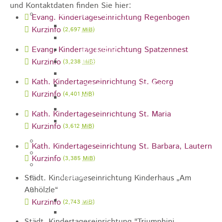
und Kontaktdaten finden Sie hier:
Sehenswürdigkeiten
Evang. Kindertageseinrichtung Regenbogen
Rathaus
Kurzinfo
(2,697
MiB
)
Blockturm
Evang. Kindertageseinrichtung Spatzennest
Ev. Kirche
Miedermuseum
Kurzinfo
(3,238
MiB
)
Haus "Anna Vetter"
Kath. Kindertageseinrichtung St. Georg
Polizeimuseum Heubach e.V.
Kurzinfo
(4,401
MiB
)
Das Schloss in Heubach
Der Rosenstein
Kath. Kindertageseinrichtung St. Maria
Höhlen rund um Heubach
Kurzinfo
(3,612
MiB
)
Heubach Tour
Kath. Kindertageseinrichtung St. Barbara, Lautern
archaeopfad
Kurzinfo
(3,385
MiB
)
Flugplatz
Anreise
Städt. Kindertageseinrichtung Kinderhaus „Am
Schwimmbäder
Auhölzle“
Hallenbad
Kurzinfo
(2,743
MiB
)
Freibad
Städt. Kindertageseinrichtung "Triumphini