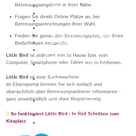
Betreuungsangebote in Ihrer Nähe.
Gemeinderat
GEO - Vertreter im Aufsichtsrat
Fragen Sie direkt Online Plätze an, bei
Ortschaftsrat
Betreuungseinrichtungen Ihrer Wahl.
Aufsichtsrat Wohnbau GmbH
Stiftungsrat "Stiftung Heubach"
Finden Sie genau den Betreuungsplatz, der Ihren
Umlegungsausschuss
Bedürfnissen entspricht.
Verbandsversammlung der VG
Little Bird
ist jederzeit von zu Hause bzw. vom
Rosenstein
Computer, Smartphone oder Tablet aus zu bedienen.
Verbandsversammlung des
Abwasserzweckverband Lauter-Rems
Little Bird
ist eine Suchmaschine:
Verbandsversammlung des
Im Elternportal können Sie sich einfach und
Zweckverbands
übersichtlich über Betreuungsanbieter informieren -
Landeswasserversorgung
ganz unverbindlich und ohne Registrierung.
Verbandsversammlung Zweckverband
"Gewerbeverband Rosenstein"
So funktioniert Little Bird - In fünf Schritten zum
Verwaltungsausschuss
Kitaplatz
Zweckverband "Gewerbeverband
Rosenstein" - Verwaltungsrat