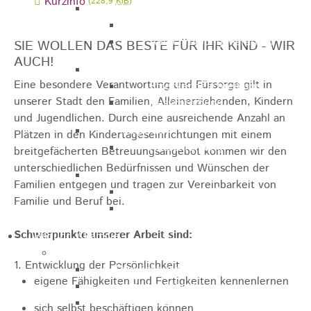
Kurzinfo
(228,9
KiB
)
Marathon
Streckenbeschreibung
Ausschreibung Marathon
SIE WOLLEN DAS BESTE FÜR IHR KIND - WIR
AUCH!
Enduro
Eine besondere Verantwortung und Fürsorge gilt in
Streckenbeschreibung
unserer Stadt den Familien, Alleinerziehenden, Kindern
Ausschreibung
und Jugendlichen. Durch eine ausreichende Anzahl an
Pumptrack
Plätzen in den Kindertageseinrichtungen mit einem
Ausschreibung
breitgefächerten Betreuungsangebot kommen wir den
unterschiedlichen Bedürfnissen und Wünschen der
Bundesliga
Familien entgegen und tragen zur Vereinbarkeit von
Streckenbeschreibung
Familie und Beruf bei.
Ausschreibung
Schwerpunkte unserer Arbeit sind:
Bildung / Familie
Soziales
1. Entwicklung der Persönlichkeit
Familienbüro
eigene Fähigkeiten und Fertigkeiten kennenlernen
Ehrenamtsbörse
Tafelladen
sich selbst beschäftigen können