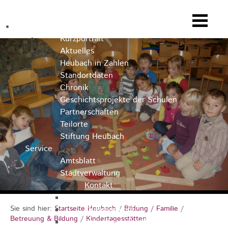
Heubach
Kurzportrait
Aktuelles
Heubach in Zahlen
Standortdaten
Chronik
Geschichtsprojekte der Schulen
Partnerschaften
Teilorte
Stiftung Heubach
Service
Amtsblatt
Stadtverwaltung
Kontakt
Rathausteam
Sie sind hier:
Startseite Heubach
/
Bildung / Familie
/
Organigramm
Betreuung & Bildung
/
Kindertagesstätten
Stellenausschreibungen