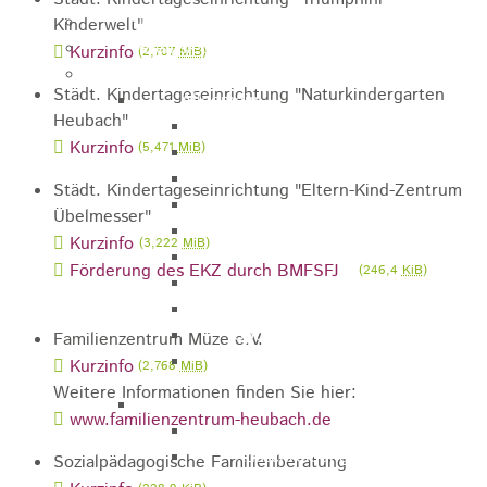
Kugelmarkt
Kinderwelt"
Vereinsleben
Kurzinfo
(2,707
MiB
)
Bike the Rock
Städt. Kindertageseinrichtung "Naturkindergarten
Allgemein
Heubach"
Newsletter
Kurzinfo
(5,471
MiB
)
Anfahrt
Unterkunft
Städt. Kindertageseinrichtung "Eltern-Kind-Zentrum
Duschmöglichkeiten
Übelmesser"
Bike Waschplatz
Kurzinfo
(3,222
MiB
)
EXPO
Förderung des EKZ durch BMFSFJ
(246,4
KiB
)
Palmares
Geschichte
Sponsoren
Familienzentrum Müze e.V.
Presse
Kurzinfo
(2,768
MiB
)
Weitere Informationen finden Sie hier:
U9 - U15
www.familienzentrum-heubach.de
Streckenbeschreibung
Ausschreibung
Sozialpädagogische Familienberatung