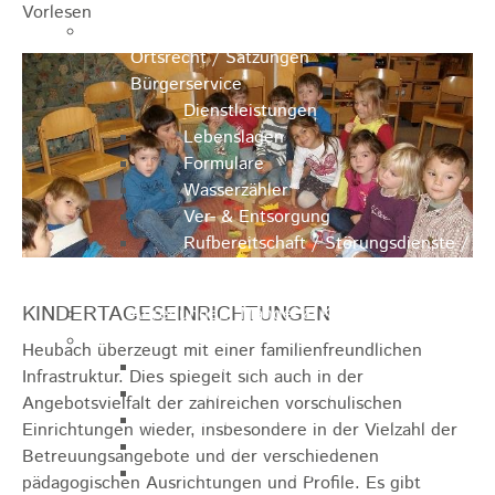
Vorlesen
Ausschreibungen
Ortsrecht / Satzungen
Bürgerservice
Dienstleistungen
Lebenslagen
Formulare
Wasserzähler
Ver- & Entsorgung
Rufbereitschaft / Störungsdienste /
Stadtjäger
KINDERTAGESEINRICHTUNGEN
Anregungen, Mängel & Kritik
Hallen & Säle
Heubach überzeugt mit einer familienfreundlichen
Pfaffenberghalle
Infrastruktur. Dies spiegelt sich auch in der
Anna-Rohleder-Saal
Angebotsvielfalt der zahlreichen vorschulischen
Rosensteinhalle
Einrichtungen wieder, insbesondere in der Vielzahl der
Schillerschulturnhalle
Betreuungsangebote und der verschiedenen
Silberwarenfabrik
pädagogischen Ausrichtungen und Profile. Es gibt