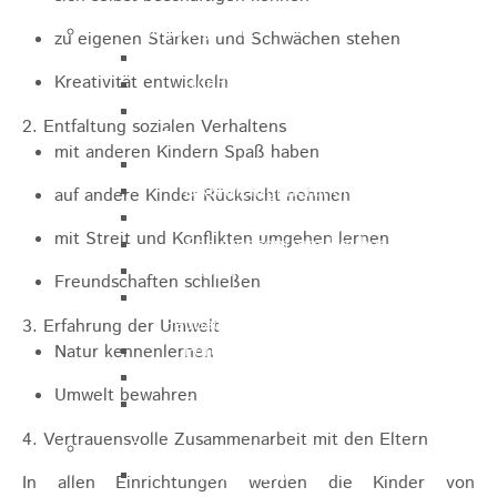
Pflegeangebote
zu eigenen Stärken und Schwächen stehen
Pflegeberatung
Kreativität entwickeln
Runder Tisch Pflege
Ökumenische Sozialstation
2. Entfaltung sozialen Verhaltens
Rosenstein
mit anderen Kindern Spaß haben
Villa Rosenstein
DRK Mehrgenerationenhaus
auf andere Kinder Rücksicht nehmen
Pflegewohnhaus Haus Kielwein
mit Streit und Konflikten umgehen lernen
Seniorenzentrum Heubach
VDK Ortsverband Heubach
Freundschaften schließen
Ökumenische Nachbarschaftshilfe
Heubach
3. Erfahrung der Umwelt
Förderverein Altenhilfe Heubach e.V.
Natur kennenlernen
Seniorenwohnanlage Haus Hohgarten
Umwelt bewahren
Bischof Sproll Haus
4. Vertrauensvolle Zusammenarbeit mit den Eltern
Familie
Familienbüro
In allen Einrichtungen werden die Kinder von