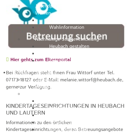
Jugendparlament
Wahlen
Wahlen Aktuell
Wahlinformation
Nachhaltige Stadtentwicklung
Heubach gestalten
Online Beteiligung
Hier gehts zum Elternportal
Zukunfts Team
Freizeit / Tourismus
Bei Rückfragen steht Ihnen Frau Wittorf unter Tel.
Gastgeber
07173 18127 oder E-Mail: melanie.wittorf@heubach.de,
Veranstaltungen
gerne zur Verfügung.
Museen & Sammlungen
Schloss
KINDERTAGESEINRICHTUNGEN IN HEUBACH
Miedermuseum
UND LAUTERN
Heimatmuseum
Polizeimuseum
Informationen zu den örtlichen
Kindertageseinrichtungen, deren Betreuungsangebote
Haus Anna Vetter