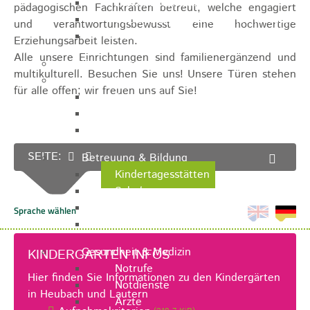
Zukunftswerkstatt
pädagogischen Fachkräften betreut, welche engagiert
Sozialpädagogische Familienberatung
und verantwortungsbewusst eine hochwertige
Kinderfest
Erziehungsarbeit leisten.
Alle unsere Einrichtungen sind familienergänzend und
Ferienprogramm
multikulturell. Besuchen Sie uns! Unsere Türen stehen
Jugend
für alle offen; wir freuen uns auf Sie!
Jugendbüro
Stadtjugendring
JIL
SEITE:
Betreuung & Bildung
Kindertagesstätten
Schulen
Volkshochschule
Stadtbibliothek
Gesundheit & Medizin
KINDERGARTEN INFOS
Notrufe
Hier finden Sie Informationen zu den Kindergärten
Notdienste
in Heubach und Lautern
Ärzte