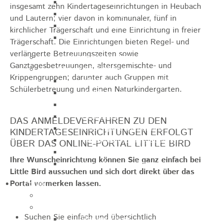
Sporthalle
insgesamt zehn Kindertageseinrichtungen in Heubach
Stadthalle großer Saal
und Lautern; vier davon in kommunaler, fünf in
Stadthalle kleiner Saal
kirchlicher Trägerschaft und eine Einrichtung in freier
Tennishalle
Trägerschaft. Die Einrichtungen bieten Regel- und
verlängerte Betreuungszeiten sowie
Qualifizierter Mietspiegel
Ganztagesbetreuungen, altersgemischte- und
Steuern & Gebühren
Krippengruppen; darunter auch Gruppen mit
Wasserverbrauchsgebühr
Schülerbetreuung und einen Naturkindergarten.
Hundesteuer
Vergnügungssteuer
Hebesätze
DAS ANMELDEVERFAHREN ZU DEN
Kindergartengebühren
KINDERTAGESEINRICHTUNGEN ERFOLGT
Hallenbenutzungsgebühren
ÜBER DAS ONLINE-PORTAL LITTLE BIRD
Hallenbad & Freibad
Ihre Wunscheinrichtung können Sie ganz einfach bei
Verwaltungsgebühren
Little Bird aussuchen und sich dort direkt über das
Portal vormerken lassen.
Politik
Bürgermeister
Gremien
Suchen Sie einfach und übersichtlich
Bauausschuss