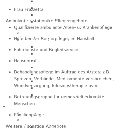
Sporthalle
Stadthalle großer Saal
Frau Frazzetta
Stadthalle kleiner Saal
Ambulante / stationäre Pflegeangebote
Tennishalle
Qualifizierte ambulante Alten- u. Krankenpflege
Qualifizierter Mietspiegel
Hilfe bei der Körperpflege, im Haushalt
Steuern & Gebühren
Wasserverbrauchsgebühr
Fahrdienste und Begleitservice
Hundesteuer
Vergnügungssteuer
Hausnotruf
Hebesätze
Behandlungspflege im Auftrag des Arztes: z.B.
Kindergartengebühren
Spritzen, Verbände, Medikamente verabreichen,
Hallenbenutzungsgebühren
Wundversorgung, Infusionstherapie uvm.
Hallenbad & Freibad
Verwaltungsgebühren
Betreuungsgruppe für demenziell erkrankte
Menschen
Politik
Bürgermeister
Familienpflege
Gremien
Weitere / sonstige Angebote
Bauausschuss