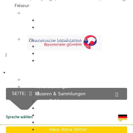
Friseur
Jugendparlament
Wahlen
Wahlen Aktuell
Wahlinformation
Nachhaltige Stadtentwicklung
Heubach gestalten
Online Beteiligung
Zukunfts Team
Freizeit / Tourismus
Gastgeber
Veranstaltungen
SEITE:
Museen & Sammlungen
Schloss
Miedermuseum
Heimatmuseum
Polizeimuseum
Haus Anna Vetter