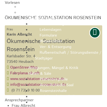
Vorlesen
Ausschreibungen
Ortsrecht / Satzungen
ÖKUMENISCHE SOZIALSTATION ROSENSTEIN
Bürgerservice
Dienstleistungen
Lebenslagen
Frau
Karin
Albrecht
Formulare
Ökumenische Sozialstation
Wasserzähler
Ver- & Entsorgung
Rosenstein
Rufbereitschaft / Störungsdienste /
Karlsbader Str. 4
Stadtjäger
73540
Heubach
OpenStreetMap
Anregungen, Mängel & Kritik
Fahrplanauskunft
Hallen & Säle
www.sozialstation-rosenstein.de
Pfaffenberghalle
info@sozialstation-rosenstein.de
Anna-Rohleder-Saal
(0
71
73) 9
10
00
Rosensteinhalle
Schillerschulturnhalle
Ansprechpartner
Silberwarenfabrik
Frau Albrecht