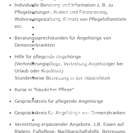
Individuelle Beratung und Information z. B. zu
Gemeinderat
Pflegeleistungen, Kosten und Finanzierung,
GEO - Vertreter im Aufsichtsrat
Wohnraumgestaltung, Einsatz von Pflegehilfsmitteln
Ortschaftsrat
etc.
Aufsichtsrat Wohnbau GmbH
Stiftungsrat "Stiftung Heubach"
Beratungssprechstunden für Angehörige von
Umlegungsausschuss
Demenzerkrankten
Verbandsversammlung der VG
Rosenstein
Hilfe für pflegende Angehörige
Verbandsversammlung des
(Verhinderungspflege, Vertretung Angehöriger bei
Abwasserzweckverband Lauter-Rems
Urlaub oder Krankheit)
Verbandsversammlung des
Stundenweise Betreuung in der Häuslichkeit
Zweckverbands
Kurse in "häuslicher Pflege"
Landeswasserversorgung
Verbandsversammlung Zweckverband
Gesprächskreis für pflegende Angehörige
"Gewerbeverband Rosenstein"
Verwaltungsausschuss
Gesprächskreis für Angehörige von Demenzkranken
Zweckverband "Gewerbeverband
Vermittlung ergänzender Angebote, z.B. Essen auf
Rosenstein" - Verwaltungsrat
Rädern, Fußpflege, Nachbarschaftshilfe, Betreuung,