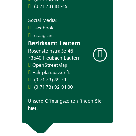
(0
71
73) 181-49
Social Media:
Facebook
Instagram
Bezirksamt Lautern
Rosensteinstraße 46
73540
Heubach-Lautern
OpenStreetMap
Fahrplanauskunft
(0
71
73) 89
41
(0
71
73) 92
91
00
Unsere Öffnungszeiten finden Sie
hier
.