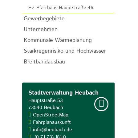
Ev. Pfarrhaus Hauptstraße 46
Gewerbegebiete
Unternehmen
Kommunale Wärmeplanung
Starkregenrisiko und Hochwasser
Breitbandausbau
Stadtverwaltung Heubach
Hauptstraße 53
73540
Heubach
OpenStreetMap
Fahrplanauskunft
info@heubach.de
(0
71
73) 181-0