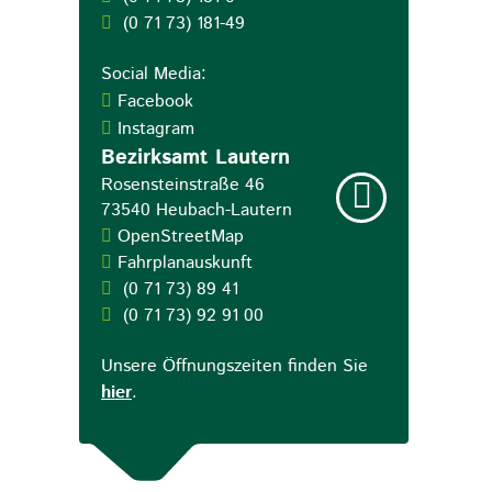
(0
71
73) 181-49
Social Media:
Facebook
Instagram
Bezirksamt Lautern
Rosensteinstraße 46
73540
Heubach-Lautern
OpenStreetMap
Fahrplanauskunft
(0
71
73) 89
41
(0
71
73) 92
91
00
Unsere Öffnungszeiten finden Sie
hier
.