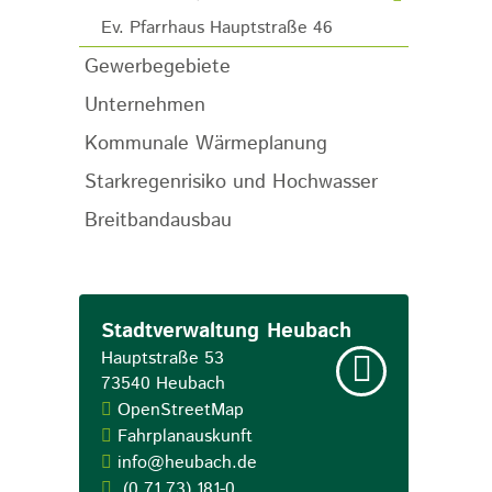
Ev. Pfarrhaus Hauptstraße 46
Gewerbegebiete
Unternehmen
Kommunale Wärmeplanung
Starkregenrisiko und Hochwasser
Breitbandausbau
Stadtverwaltung Heubach
Hauptstraße 53
73540
Heubach
OpenStreetMap
Fahrplanauskunft
info@heubach.de
(0
71
73) 181-0