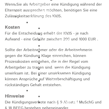
Wenn Sie als Arbeitgeber eine Kündigung während der
Kugelmarkt
Elternzeit aussprechen möchten, benötigen Sie eine
Vereinsleben
Zulässigkeitserklärung des KVJS.
Bike the Rock
Allgemein
Kosten
Newsletter
Für die Entscheidung erhebt der KVJS - je nach
Anfahrt
Aufwand - eine
Gebühr
zwischen 200 und 1000 EUR .
Unterkunft
Duschmöglichkeiten
Sollte der Arbeitnehmer oder die Arbeitnehmerin
Bike Waschplatz
gegen die Kündiung Klage einreichen, können
EXPO
Prozesskosten entstehen, die in der Regel vom
Palmares
Arbeitgeber zu tragen sind, wenn die Kündigung
Geschichte
unwirksam ist. Bei einer unwirksamen Kündigung
Sponsoren
können Ansprüche auf Weiterbeschäftigung und
Presse
rückständiges Gehalt entstehen.
U9 - U15
Hinweise
Streckenbeschreibung
Die Kündigungsverbote nach § 9 Absatz 1 MuSchG und
Ausschreibung
§ 18 BEEG bestehen nebeneinander.