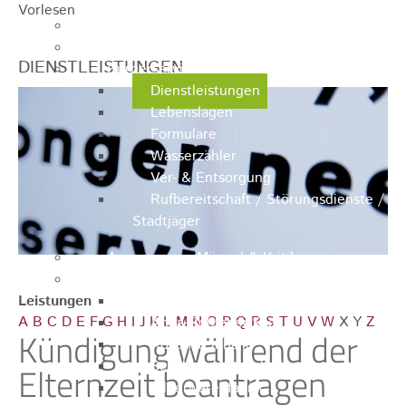
Vorlesen
Ausschreibungen
Ortsrecht / Satzungen
DIENSTLEISTUNGEN
Bürgerservice
Dienstleistungen
Lebenslagen
Formulare
Wasserzähler
Ver- & Entsorgung
Rufbereitschaft / Störungsdienste /
Stadtjäger
Anregungen, Mängel & Kritik
Hallen & Säle
Leistungen
Pfaffenberghalle
A
B
C
D
E
F
G
H
I
J
K
L
M
N
O
P
Q
R
S
T
U
V
W
X
Y
Z
Anna-Rohleder-Saal
Kündigung während der
Rosensteinhalle
Schillerschulturnhalle
Elternzeit beantragen
Silberwarenfabrik