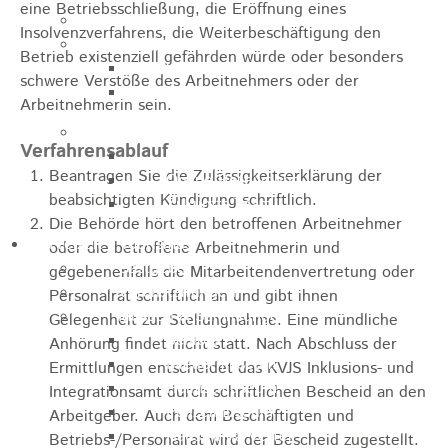
eine Betriebsschließung, die Eröffnung eines
Jugendparlament
Insolvenzverfahrens, die Weiterbeschäftigung den
Wahlen
Betrieb existenziell gefährden würde oder besonders
Wahlen Aktuell
schwere Verstöße des Arbeitnehmers oder der
Wahlinformation
Arbeitnehmerin sein.
Nachhaltige Stadtentwicklung
Verfahrensablauf
Heubach gestalten
Beantragen Sie die Zulässigkeitserklärung der
Online Beteiligung
beabsichtigten Kündigung schriftlich.
Zukunfts Team
Die Behörde hört den betroffenen Arbeitnehmer
Freizeit / Tourismus
oder die betroffene Arbeitnehmerin und
Gastgeber
gegebenenfalls die Mitarbeitendenvertretung oder
Veranstaltungen
Personalrat schriftlich an und gibt ihnen
Museen & Sammlungen
Gelegenheit zur Stellungnahme.
Eine mündliche
Schloss
Anhörung findet nicht statt. Nach Abschluss der
Miedermuseum
Ermittlungen entscheidet das KVJS Inklusions- und
Heimatmuseum
Integrationsamt durch schriftlichen Bescheid an den
Polizeimuseum
Arbeitgeber. Auch dem Beschäftigten und
Haus Anna Vetter
Betriebs-/Personalrat wird der Bescheid zugestellt.