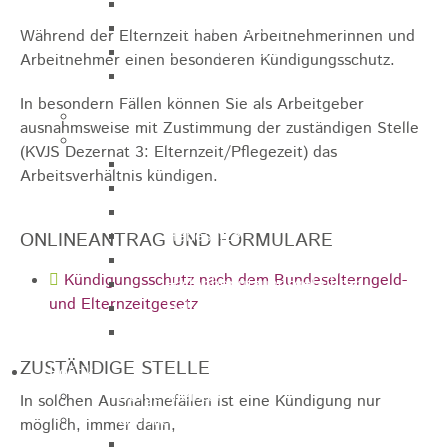
Sporthalle
Stadthalle großer Saal
Während der Elternzeit haben Arbeitnehmerinnen und
Stadthalle kleiner Saal
Arbeitnehmer einen besonderen Kündigungsschutz.
Tennishalle
In besondern Fällen können Sie als Arbeitgeber
Qualifizierter Mietspiegel
ausnahmsweise mit Zustimmung der zuständigen Stelle
Steuern & Gebühren
(KVJS Dezernat 3: Elternzeit/Pflegezeit) das
Wasserverbrauchsgebühr
Arbeitsverhältnis kündigen.
Hundesteuer
Vergnügungssteuer
Hebesätze
ONLINEANTRAG UND FORMULARE
Kindergartengebühren
Kündigungsschutz nach dem Bundeselterngeld-
Hallenbenutzungsgebühren
und Elternzeitgesetz
Hallenbad & Freibad
Verwaltungsgebühren
ZUSTÄNDIGE STELLE
Politik
Bürgermeister
In solchen Ausnahmefällen ist eine Kündigung nur
Gremien
möglich, immer dann,
Bauausschuss