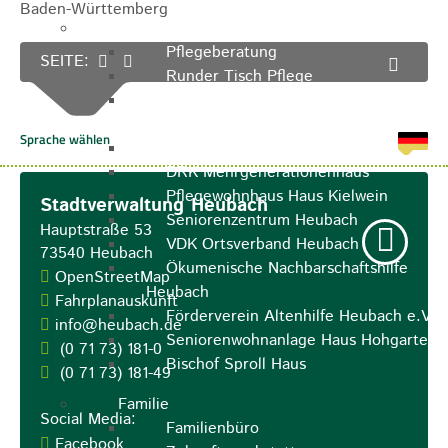
Baden-Württemberg
Pflegeangebote
Pflegeberatung
SEITE:
Runder Tisch Pflege
Ökumenische Sozialstation
Rosenstein
Villa Rosenstein
DRK Mehrgenerationenhaus
Pflegewohnhaus Haus Kielwein
Stadtverwaltung Heubach
Seniorenzentrum Heubach
Hauptstraße 53
VDK Ortsverband Heubach
73540
Heubach
Ökumenische Nachbarschaftshilfe
OpenStreetMap
Heubach
Fahrplanauskunft
Förderverein Altenhilfe Heubach e.V.
info@heubach.de
Seniorenwohnanlage Haus Hohgarten
(0
71
73) 181-0
Bischof Sproll Haus
(0
71
73) 181-49
Familie
Social Media:
Familienbüro
Facebook