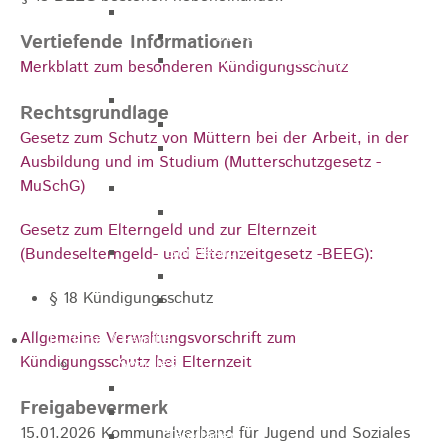
Marathon
Streckenbeschreibung
Vertiefende Informationen
Ausschreibung Marathon
Merkblatt zum besonderen Kündigungsschutz
Enduro
Rechtsgrundlage
Streckenbeschreibung
Gesetz zum Schutz von Müttern bei der Arbeit, in der
Ausschreibung
Ausbildung und im Studium (Mutterschutzgesetz -
MuSchG)
Pumptrack
Ausschreibung
Gesetz zum Elterngeld und zur Elternzeit
Bundesliga
(Bundeselterngeld- und Elternzeitgesetz -BEEG):
Streckenbeschreibung
§ 18 Kündigungsschutz
Ausschreibung
Allgemeine Verwaltungsvorschrift zum
Bildung / Familie
Kündigungsschutz bei Elternzeit
Soziales
Familienbüro
Freigabevermerk
Ehrenamtsbörse
15.01.2026 Kommunalverband für Jugend und Soziales
Tafelladen