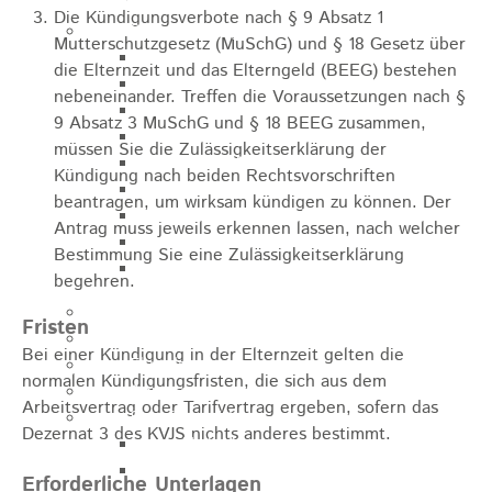
Die Kündigungsverbote nach § 9 Absatz 1
Sehenswürdigkeiten
Mutterschutzgesetz (MuSchG) und § 18 Gesetz über
Rathaus
die Elternzeit und das Elterngeld (BEEG) bestehen
Blockturm
nebeneinander. Treffen die Voraussetzungen nach §
Ev. Kirche
9 Absatz 3 MuSchG und § 18 BEEG zusammen,
Miedermuseum
müssen Sie die Zulässigkeitserklärung der
Haus "Anna Vetter"
Kündigung nach beiden Rechtsvorschriften
Polizeimuseum Heubach e.V.
beantragen, um wirksam kündigen zu können. Der
Das Schloss in Heubach
Antrag muss jeweils erkennen lassen, nach welcher
Der Rosenstein
Bestimmung Sie eine Zulässigkeitserklärung
Höhlen rund um Heubach
begehren.
Heubach Tour
Fristen
archaeopfad
Bei einer Kündigung in der Elternzeit gelten die
Flugplatz
normalen Kündigungsfristen, die sich aus dem
Anreise
Arbeitsvertrag oder Tarifvertrag ergeben, sofern das
Schwimmbäder
Dezernat 3 des KVJS nichts anderes bestimmt.
Hallenbad
Freibad
Erforderliche Unterlagen