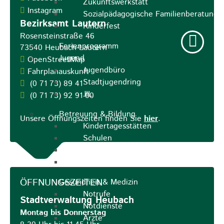
Zukunftswerkstatt
Instagram
Sozialpädagogische Familienberatung
Bezirksamt Lautern
Kinderfest
Rosensteinstraße 46
Ferienprogramm
73540
Heubach-Lautern
Jugend
OpenStreetMap
Jugendbüro
Fahrplanauskunft
Stadtjugendring
(0
71
73) 89
41
JIL
(0
71
73) 92
91
00
Betreuung & Bildung
Unsere Öffnungszeiten finden Sie
hier
.
Kindertagesstätten
Schulen
Volkshochschule
Stadtbibliothek
ÖFFNUNGSZEITEN
Gesundheit & Medizin
Notrufe
Stadtverwaltung Heubach
Notdienste
Montag bis Donnerstag
Ärzte