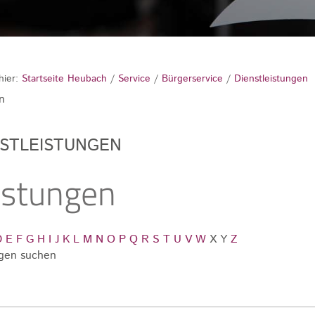
hier:
Startseite Heubach
/
Service
/
Bürgerservice
/
Dienstleistungen
n
NSTLEISTUNGEN
istungen
D
E
F
G
H
I
J
K
L
M
N
O
P
Q
R
S
T
U
V
W
X
Y
Z
gen suchen