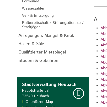
Formulare
Wasserzähler
Ver- & Entsorgung
A
Rufbereitschaft / Störungsdienste /
Stadtjäger
Abb
Abe
Anregungen, Mängel & Kritik
Abf
Hallen & Säle
Abf
Abf
Qualifizierter Mietspiegel
Abf
Steuern & Gebühren
Abg
Abg
Abg
Abs
Stadtverwaltung Heubach
Abw
Hauptstraße 53
Abw
73540
Heubach
Abw
OpenStreetMap
Abw