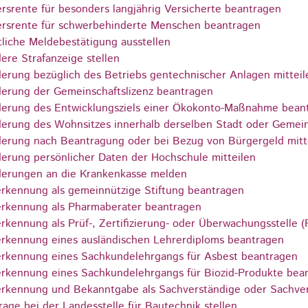
ersrente für besonders langjährig Versicherte beantragen
ersrente für schwerbehinderte Menschen beantragen
liche Meldebestätigung ausstellen
ere Strafanzeige stellen
erung bezüglich des Betriebs gentechnischer Anlagen mitteil
erung der Gemeinschaftslizenz beantragen
erung des Entwicklungsziels einer Ökokonto-Maßnahme bean
erung des Wohnsitzes innerhalb derselben Stadt oder Gemei
erung nach Beantragung oder bei Bezug von Bürgergeld mitt
erung persönlicher Daten der Hochschule mitteilen
erungen an die Krankenkasse melden
rkennung als gemeinnützige Stiftung beantragen
rkennung als Pharmaberater beantragen
rkennung als Prüf-, Zertifizierung- oder Überwachungsstelle
rkennung eines ausländischen Lehrerdiploms beantragen
rkennung eines Sachkundelehrgangs für Asbest beantragen
rkennung eines Sachkundelehrgangs für Biozid-Produkte bea
rkennung und Bekanntgabe als Sachverständige oder Sachver
rage bei der Landesstelle für Bautechnik stellen