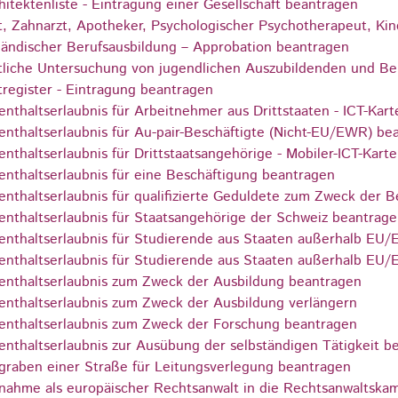
hitektenliste - Eintragung einer Gesellschaft beantragen
t, Zahnarzt, Apotheker, Psychologischer Psychotherapeut, Ki
ländischer Berufsausbildung – Approbation beantragen
tliche Untersuchung von jugendlichen Auszubildenden und Ber
tregister - Eintragung beantragen
enthaltserlaubnis für Arbeitnehmer aus Drittstaaten - ICT-Kar
enthaltserlaubnis für Au-pair-Beschäftigte (Nicht-EU/EWR) be
enthaltserlaubnis für Drittstaatsangehörige - Mobiler-ICT-Kart
enthaltserlaubnis für eine Beschäftigung beantragen
enthaltserlaubnis für qualifizierte Geduldete zum Zweck der 
enthaltserlaubnis für Staatsangehörige der Schweiz beantrag
enthaltserlaubnis für Studierende aus Staaten außerhalb EU
enthaltserlaubnis für Studierende aus Staaten außerhalb EU
enthaltserlaubnis zum Zweck der Ausbildung beantragen
enthaltserlaubnis zum Zweck der Ausbildung verlängern
enthaltserlaubnis zum Zweck der Forschung beantragen
enthaltserlaubnis zur Ausübung der selbständigen Tätigkeit b
graben einer Straße für Leitungsverlegung beantragen
nahme als europäischer Rechtsanwalt in die Rechtsanwaltsk