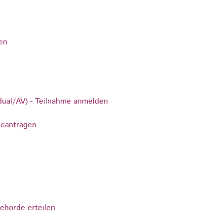
en
dual/AV) - Teilnahme anmelden
beantragen
ehörde erteilen