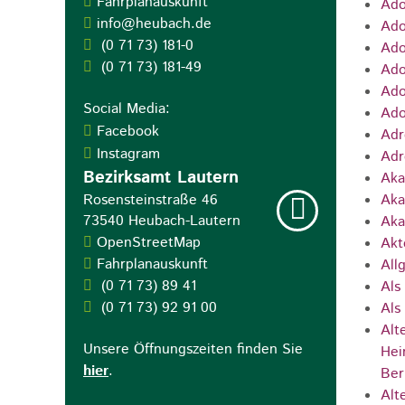
Fahrplanauskunft
Ado
info@heubach.de
Ado
(0
71
73) 181-0
Ado
(0
71
73) 181-49
Ado
Ado
Social Media:
Ado
Facebook
Adr
Instagram
Adr
Bezirksamt Lautern
Aka
Rosensteinstraße 46
Aka
73540
Heubach-Lautern
Aka
OpenStreetMap
Akt
Fahrplanauskunft
All
(0
71
73) 89
41
Als
(0
71
73) 92
91
00
Als
Alt
Unsere Öffnungszeiten finden Sie
Hei
hier
.
Ber
Alt