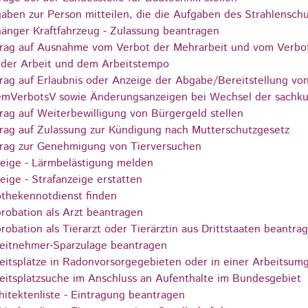
aben zur Person mitteilen, die die Aufgaben des Strahlensch
änger Kraftfahrzeug - Zulassung beantragen
rag auf Ausnahme vom Verbot der Mehrarbeit und vom Verbot 
 der Arbeit und dem Arbeitstempo
rag auf Erlaubnis oder Anzeige der Abgabe/Bereitstellung vo
mVerbotsV sowie Änderungsanzeigen bei Wechsel der sachk
rag auf Weiterbewilligung von Bürgergeld stellen
rag auf Zulassung zur Kündigung nach Mutterschutzgesetz
rag zur Genehmigung von Tierversuchen
eige - Lärmbelästigung melden
eige - Strafanzeige erstatten
thekennotdienst finden
robation als Arzt beantragen
robation als Tierarzt oder Tierärztin aus Drittstaaten beantra
eitnehmer-Sparzulage beantragen
eitsplätze in Radonvorsorgegebieten oder in einer Arbeitsu
eitsplatzsuche im Anschluss an Aufenthalte im Bundesgebiet
hitektenliste - Eintragung beantragen