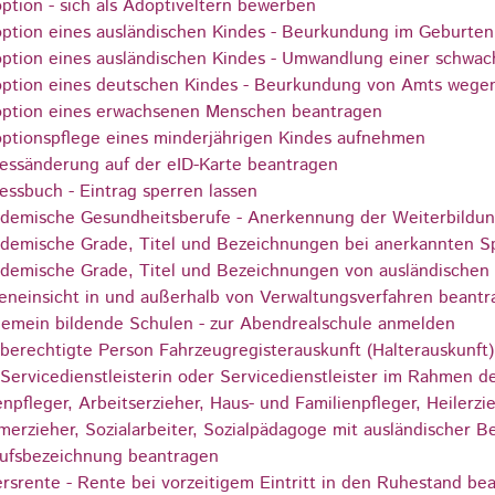
ption - sich als Adoptiveltern bewerben
ption eines ausländischen Kindes - Beurkundung im Geburten
ption eines ausländischen Kindes - Umwandlung einer schwac
ption eines deutschen Kindes - Beurkundung von Amts wege
ption eines erwachsenen Menschen beantragen
ptionspflege eines minderjährigen Kindes aufnehmen
essänderung auf der eID-Karte beantragen
essbuch - Eintrag sperren lassen
demische Gesundheitsberufe - Anerkennung der Weiterbildu
demische Grade, Titel und Bezeichnungen bei anerkannten S
demische Grade, Titel und Bezeichnungen von ausländischen
eneinsicht in und außerhalb von Verwaltungsverfahren beant
gemein bildende Schulen - zur Abendrealschule anmelden
 berechtigte Person Fahrzeugregisterauskunft (Halterauskunft
 Servicedienstleisterin oder Servicedienstleister im Rahmen d
enpfleger, Arbeitserzieher, Haus- und Familienpfleger, Heilerz
merzieher, Sozialarbeiter, Sozialpädagoge mit ausländischer B
ufsbezeichnung beantragen
ersrente - Rente bei vorzeitigem Eintritt in den Ruhestand be