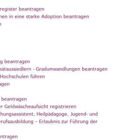
register beantragen
hen in eine starke Adoption beantragen
n
ng beantragen
pätaussiedlern - Gradumwandlungen beantragen
 Hochschulen führen
ragen
) beantragen
er Geldwäscheaufsicht registrieren
iehungsassistent, Heilpädagoge, Jugend- und
erufsausbildung – Erlaubnis zur Führung der
antragen