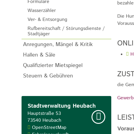
Formulare
bezahle
Wasserzähler
Die Hun
Ver- & Entsorgung
Vorauss
Rufbereitschaft / Störungsdienste /
Stadtjäger
ONL
Anregungen, Mängel & Kritik
Hallen & Säle
H
Qualifizierter Mietspiegel
ZUST
Steuern & Gebühren
die Gem
Gewerb
Stadtverwaltung Heubach
Hauptstraße 53
LEIS
73540
Heubach
OpenStreetMap
Vorau