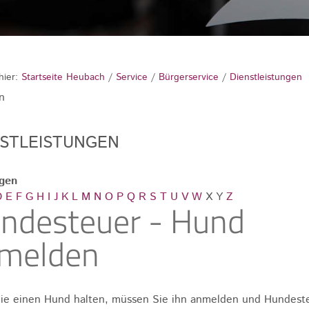
hier:
Startseite Heubach
/
Service
/
Bürgerservice
/
Dienstleistungen
n
NSTLEISTUNGEN
ngen
D
E
F
G
H
I
J
K
L
M
N
O
P
Q
R
S
T
U
V
W
X
Y
Z
ndesteuer - Hund
melden
e einen Hund halten, müssen Sie ihn anmelden und Hundest