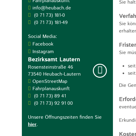
Fahrplanauskunft
Sie hal
info@heubach.de
(0
71
73) 181-0
Verfah
(0
71
73) 181-49
Sie kön
erhalte
Social Media:
Facebook
Friste
Instagram
Sie müs
Bezirksamt Lautern
sei
Rosensteinstraße 46
sei
73540
Heubach-Lautern
OpenStreetMap
Die Gem
Fahrplanauskunft
(0
71
73) 89
41
Erford
(0
71
73) 92
91
00
eventue
Unsere Öffnungszeiten finden Sie
Erkundi
hier
.
Koste