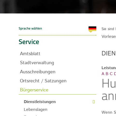
Sie sind 
Vorlese
Service
DIE
Amtsblatt
Stadtverwaltung
Leistu
Ausschreibungen
A
B
C
Hu
Ortsrecht / Satzungen
an
Bürgerservice
Dienstleistungen
Lebenslagen
Wenn Si