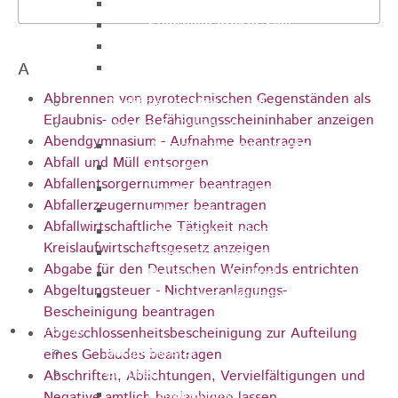
Sporthalle
Stadthalle großer Saal
Stadthalle kleiner Saal
A
Tennishalle
Abbrennen von pyrotechnischen Gegenständen als
Qualifizierter Mietspiegel
Erlaubnis- oder Befähigungsscheininhaber anzeigen
Steuern & Gebühren
Abendgymnasium - Aufnahme beantragen
Wasserverbrauchsgebühr
Abfall und Müll entsorgen
Hundesteuer
Abfallentsorgernummer beantragen
Vergnügungssteuer
Abfallerzeugernummer beantragen
Hebesätze
Abfallwirtschaftliche Tätigkeit nach
Kindergartengebühren
Kreislaufwirtschaftsgesetz anzeigen
Hallenbenutzungsgebühren
Abgabe für den Deutschen Weinfonds entrichten
Hallenbad & Freibad
Abgeltungsteuer - Nichtveranlagungs-
Verwaltungsgebühren
Bescheinigung beantragen
Politik
Abgeschlossenheitsbescheinigung zur Aufteilung
Bürgermeister
eines Gebäudes beantragen
Gremien
Abschriften, Ablichtungen, Vervielfältigungen und
Bauausschuss
Negative amtlich beglaubigen lassen