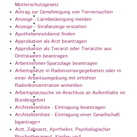
Mutterschutzgesetz
Pflegeangebote
Antrag zur Genehmigung von Tierversuchen
Pflegeberatung
Anzeige - Lärmbelästigung melden
Runder Tisch Pflege
Anzeige - Strafanzeige erstatten
Ökumenische Sozialstation
Apothekennotdienst finden
Rosenstein
Approbation als Arzt beantragen
Villa Rosenstein
Approbation als Tierarzt oder Tierärztin aus
DRK Mehrgenerationenhaus
Drittstaaten beantragen
Pflegewohnhaus Haus Kielwein
Arbeitnehmer-Sparzulage beantragen
Seniorenzentrum Heubach
Arbeitsplätze in Radonvorsorgegebieten oder in
VDK Ortsverband Heubach
einer Arbeitsumgebung mit erhöhter
Ökumenische Nachbarschaftshilfe
Radonkonzentration anmelden
Heubach
Arbeitsplatzsuche im Anschluss an Aufenthalte im
Förderverein Altenhilfe Heubach e.V.
Bundesgebiet
Seniorenwohnanlage Haus Hohgarten
Architektenliste - Eintragung beantragen
Bischof Sproll Haus
Architektenliste - Eintragung einer Gesellschaft
beantragen
Familie
Arzt, Zahnarzt, Apotheker, Psychologischer
Familienbüro
Psychotherapeut, Kinder- und