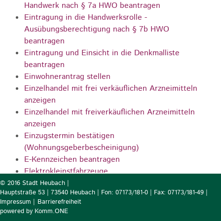
Handwerk nach § 7a HWO beantragen
Eintragung in die Handwerksrolle -
Ausübungsberechtigung nach § 7b HWO
beantragen
Eintragung und Einsicht in die Denkmalliste
beantragen
Einwohnerantrag stellen
Einzelhandel mit frei verkäuflichen Arzneimitteln
anzeigen
Einzelhandel mit freiverkäuflichen Arzneimitteln
anzeigen
Einzugstermin bestätigen
(Wohnungsgeberbescheinigung)
E-Kennzeichen beantragen
Elektrokleinstfahrzeuge
Elektronische Institutionenkarte (SMC-B) als
© 2016 Stadt Heubach |
Hauptstraße 53 | 73540 Heubach | Fon: 07173/181-0 | Fax: 07173/181-49 |
Institution mit Beschäftigten in
Impressum
|
Barrierefreiheit
Gesundheitsfachberufen beantragen
p
owered by
Komm.ONE
Elektronische Lohnsteuerabzugsmerkmale abrufen