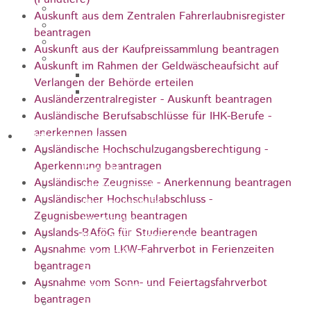
Unternehmen
Auskunft aus dem Zentralen Fahrerlaubnisregister
Kommunale Wärmeplanung
beantragen
Starkregenrisiko und Hochwasser
Auskunft aus der Kaufpreissammlung beantragen
Breitbandausbau
Auskunft im Rahmen der Geldwäscheaufsicht auf
Breitbandausbau Graue Flecken
Verlangen der Behörde erteilen
Breitband - Eigenwirtschaftlicher
Ausländerzentralregister - Auskunft beantragen
Ausbau - TNG
Ausländische Berufsabschlüsse für IHK-Berufe -
anerkennen lassen
Informationen
Ausländische Hochschulzugangsberechtigung -
Suche
Anerkennung beantragen
Kontakt
Ausländische Zeugnisse - Anerkennung beantragen
Inhaltsverzeichnis
Ausländischer Hochschulabschluss -
Navigationshilfe
Zeugnisbewertung beantragen
Impressum
Auslands-BAföG für Studierende beantragen
Nutzungsbedingungen
Ausnahme vom LKW-Fahrverbot in Ferienzeiten
Datenschutz
beantragen
Barrierefreiheit
Ausnahme vom Sonn- und Feiertagsfahrverbot
Leichte Sprache
beantragen
Gebärdensprache