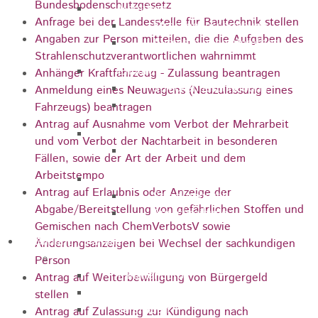
Bundesbodenschutzgesetz
Marathon
Anfrage bei der Landesstelle für Bautechnik stellen
Streckenbeschreibung
Angaben zur Person mitteilen, die die Aufgaben des
Ausschreibung Marathon
Strahlenschutzverantwortlichen wahrnimmt
Enduro
Anhänger Kraftfahrzeug - Zulassung beantragen
Streckenbeschreibung
Anmeldung eines Neuwagens (Neuzulassung eines
Ausschreibung
Fahrzeugs) beantragen
Antrag auf Ausnahme vom Verbot der Mehrarbeit
Pumptrack
und vom Verbot der Nachtarbeit in besonderen
Ausschreibung
Fällen, sowie der Art der Arbeit und dem
Arbeitstempo
Bundesliga
Antrag auf Erlaubnis oder Anzeige der
Streckenbeschreibung
Abgabe/Bereitstellung von gefährlichen Stoffen und
Ausschreibung
Gemischen nach ChemVerbotsV sowie
Bildung / Familie
Änderungsanzeigen bei Wechsel der sachkundigen
Soziales
Person
Familienbüro
Antrag auf Weiterbewilligung von Bürgergeld
Ehrenamtsbörse
stellen
Tafelladen
Antrag auf Zulassung zur Kündigung nach