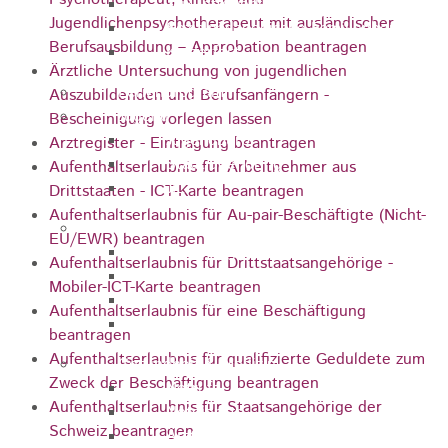
Zukunftswerkstatt
Jugendlichenpsychotherapeut mit ausländischer
Sozialpädagogische Familienberatung
Berufsausbildung – Approbation beantragen
Kinderfest
Ärztliche Untersuchung von jugendlichen
Ferienprogramm
Auszubildenden und Berufsanfängern -
Jugend
Bescheinigung vorlegen lassen
Jugendbüro
Arztregister - Eintragung beantragen
Stadtjugendring
Aufenthaltserlaubnis für Arbeitnehmer aus
JIL
Drittstaaten - ICT-Karte beantragen
Aufenthaltserlaubnis für Au-pair-Beschäftigte (Nicht-
Betreuung & Bildung
EU/EWR) beantragen
Kindertagesstätten
Aufenthaltserlaubnis für Drittstaatsangehörige -
Schulen
Mobiler-ICT-Karte beantragen
Volkshochschule
Aufenthaltserlaubnis für eine Beschäftigung
Stadtbibliothek
beantragen
Aufenthaltserlaubnis für qualifizierte Geduldete zum
Gesundheit & Medizin
Zweck der Beschäftigung beantragen
Notrufe
Aufenthaltserlaubnis für Staatsangehörige der
Notdienste
Schweiz beantragen
Ärzte