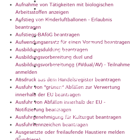
Arbeitsagentur
Aufnahme von Tätigkeiten mit biologischen
Gewerbe- und Handelsverein
Arbeitsstoffen anzeigen
Aufstieg von Kinderluftballonen - Erlaubnis
Bauen
beantragen
Bauleitplanung
Aufstiegs-BAföG beantragen
ELR
Aufwendungsersatz für einen Vormund beantragen
Städtische Wohnbau-GmbH
Ausbildungsduldung beantragen
Wohnbauplätze
Ausbildungsvorbereitung dual und
Interessenliste
Ausbildungsvorbereitungg (AVdual/AV) - Teilnahme
Soziale Stadt
anmelden
Gewerbe-Immobilien-Service
Ausdruck aus dem Handelsregister beantragen
Hauptstraße 31
Ausfuhr von "grünen" Abfällen zur Verwertung
Gmünder Str. 29
innerhalb der EU beantragen
Raiffeisenstraße 10
Ausfuhr von Abfällen innerhalb der EU -
Hauptstraße 30
Notifizierung beantragen
Gmünder Str. 5
Ausfuhrgenehmigung für Kulturgut beantragen
Ev. Pfarrhaus Hauptstraße 46
Ausfuhrkennzeichen beantragen
Ausgesetzte oder freilaufende Haustiere melden
Gewerbegebiete
(Fundtiere)