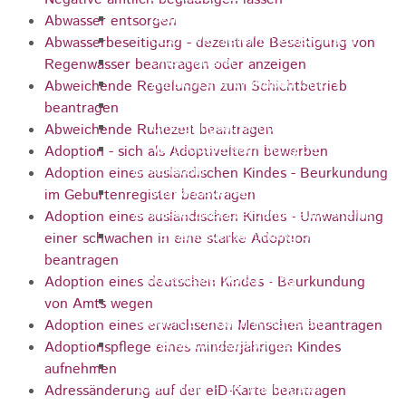
Gemeinderat
Abwasser entsorgen
GEO - Vertreter im Aufsichtsrat
Abwasserbeseitigung - dezentrale Beseitigung von
Ortschaftsrat
Regenwasser beantragen oder anzeigen
Aufsichtsrat Wohnbau GmbH
Abweichende Regelungen zum Schichtbetrieb
Stiftungsrat "Stiftung Heubach"
beantragen
Umlegungsausschuss
Abweichende Ruhezeit beantragen
Verbandsversammlung der VG
Adoption - sich als Adoptiveltern bewerben
Rosenstein
Adoption eines ausländischen Kindes - Beurkundung
Verbandsversammlung des
im Geburtenregister beantragen
Abwasserzweckverband Lauter-Rems
Adoption eines ausländischen Kindes - Umwandlung
Verbandsversammlung des
einer schwachen in eine starke Adoption
Zweckverbands
beantragen
Landeswasserversorgung
Adoption eines deutschen Kindes - Beurkundung
Verbandsversammlung Zweckverband
von Amts wegen
"Gewerbeverband Rosenstein"
Adoption eines erwachsenen Menschen beantragen
Verwaltungsausschuss
Adoptionspflege eines minderjährigen Kindes
Zweckverband "Gewerbeverband
aufnehmen
Rosenstein" - Verwaltungsrat
Adressänderung auf der eID-Karte beantragen