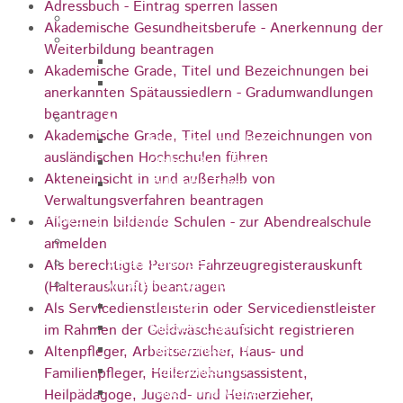
Adressbuch - Eintrag sperren lassen
Jugendparlament
Akademische Gesundheitsberufe - Anerkennung der
Wahlen
Weiterbildung beantragen
Wahlen Aktuell
Akademische Grade, Titel und Bezeichnungen bei
Wahlinformation
anerkannten Spätaussiedlern - Gradumwandlungen
beantragen
Nachhaltige Stadtentwicklung
Akademische Grade, Titel und Bezeichnungen von
Heubach gestalten
ausländischen Hochschulen führen
Online Beteiligung
Akteneinsicht in und außerhalb von
Zukunfts Team
Verwaltungsverfahren beantragen
Freizeit / Tourismus
Allgemein bildende Schulen - zur Abendrealschule
Gastgeber
anmelden
Veranstaltungen
Als berechtigte Person Fahrzeugregisterauskunft
Museen & Sammlungen
(Halterauskunft) beantragen
Schloss
Als Servicedienstleisterin oder Servicedienstleister
Miedermuseum
im Rahmen der Geldwäscheaufsicht registrieren
Heimatmuseum
Altenpfleger, Arbeitserzieher, Haus- und
Polizeimuseum
Familienpfleger, Heilerziehungsassistent,
Haus Anna Vetter
Heilpädagoge, Jugend- und Heimerzieher,