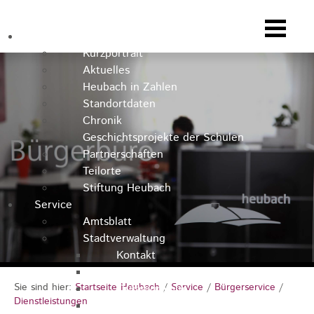
Heubach
Kurzportrait
Aktuelles
Heubach in Zahlen
Standortdaten
Chronik
Geschichtsprojekte der Schulen
Partnerschaften
Teilorte
Stiftung Heubach
Service
Amtsblatt
Stadtverwaltung
Kontakt
Rathausteam
Sie sind hier:
Startseite Heubach
/
Service
/
Bürgerservice
/
Organigramm
Dienstleistungen
Stellenausschreibungen