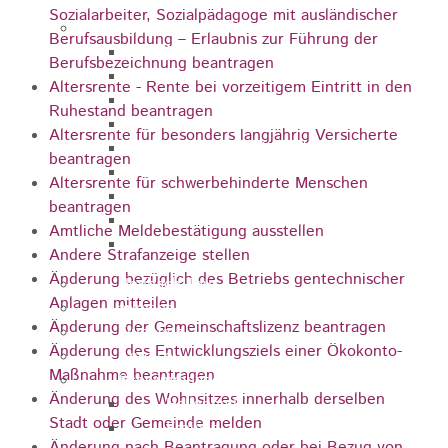
Sozialarbeiter, Sozialpädagoge mit ausländischer
Sehenswürdigkeiten
Berufsausbildung – Erlaubnis zur Führung der
Rathaus
Berufsbezeichnung beantragen
Blockturm
Altersrente - Rente bei vorzeitigem Eintritt in den
Ev. Kirche
Ruhestand beantragen
Miedermuseum
Altersrente für besonders langjährig Versicherte
Haus "Anna Vetter"
beantragen
Polizeimuseum Heubach e.V.
Altersrente für schwerbehinderte Menschen
Das Schloss in Heubach
beantragen
Der Rosenstein
Amtliche Meldebestätigung ausstellen
Höhlen rund um Heubach
Andere Strafanzeige stellen
Änderung bezüglich des Betriebs gentechnischer
Heubach Tour
Anlagen mitteilen
archaeopfad
Änderung der Gemeinschaftslizenz beantragen
Flugplatz
Änderung des Entwicklungsziels einer Ökokonto-
Anreise
Maßnahme beantragen
Schwimmbäder
Änderung des Wohnsitzes innerhalb derselben
Hallenbad
Stadt oder Gemeinde melden
Freibad
Änderung nach Beantragung oder bei Bezug von