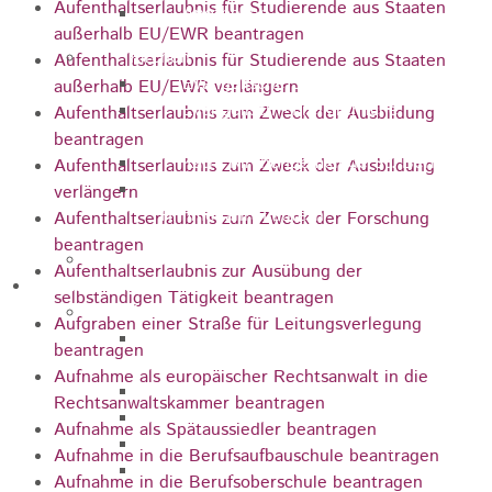
Aufenthaltserlaubnis für Studierende aus Staaten
Apotheken
außerhalb EU/EWR beantragen
Kirchen
Aufenthaltserlaubnis für Studierende aus Staaten
Evangelische St.-Ulrich-Kirche
außerhalb EU/EWR verlängern
Evangelisch - Freikirchliche
Aufenthaltserlaubnis zum Zweck der Ausbildung
Gemeinde
beantragen
Kath. Kirchengemeinde St. Bernhard
Aufenthaltserlaubnis zum Zweck der Ausbildung
Kath. Kirchengemeinde Mariä
verlängern
Himmelfahrt Lautern
Aufenthaltserlaubnis zum Zweck der Forschung
beantragen
Stadtarchiv
Aufenthaltserlaubnis zur Ausübung der
Bauen / Wirtschaft
selbständigen Tätigkeit beantragen
Allgemein
Aufgraben einer Straße für Leitungsverlegung
Energiegenossenschaft Rosenstein
beantragen
eG
Aufnahme als europäischer Rechtsanwalt in die
IHK Ostwürttemberg
Rechtsanwaltskammer beantragen
WiRO Ostwürttemberg
Aufnahme als Spätaussiedler beantragen
Geoportal Ostwürttemberg
Aufnahme in die Berufsaufbauschule beantragen
Wirtschaftsclub Ostwürttemberg
Aufnahme in die Berufsoberschule beantragen