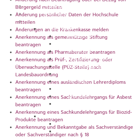
Kugelmarkt
Bürgergeld mitteilen
Vereinsleben
Änderung persönlicher Daten der Hochschule
Bike the Rock
mitteilen
Allgemein
Änderungen an die Krankenkasse melden
Newsletter
Anerkennung als gemeinnützige Stiftung
Anfahrt
beantragen
Unterkunft
Anerkennung als Pharmaberater beantragen
Duschmöglichkeiten
Anerkennung als Prüf-, Zertifizierung- oder
Bike Waschplatz
Überwachungsstelle (PÜZ-Stelle) nach
EXPO
Landesbauordnung
Palmares
Anerkennung eines ausländischen Lehrerdiploms
Geschichte
beantragen
Sponsoren
Anerkennung eines Sachkundelehrgangs für Asbest
Presse
beantragen
Anerkennung eines Sachkundelehrgangs für Biozid-
U9 - U15
Produkte beantragen
Streckenbeschreibung
Anerkennung und Bekanntgabe als Sachverständige
Ausschreibung
oder Sachverständiger nach § 18