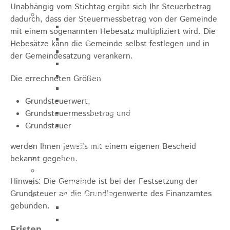
Unabhängig vom Stichtag ergibt sich Ihr Steuerbetrag
Sehenswürdigkeiten
dadurch, dass der Steuermessbetrag von der Gemeinde
Rathaus
mit einem sogenannten Hebesatz multipliziert wird. Die
Blockturm
Hebesätze kann die Gemeinde selbst festlegen und in
Ev. Kirche
der Gemeindesatzung verankern.
Miedermuseum
Haus "Anna Vetter"
Die errechneten Größen
Polizeimuseum Heubach e.V.
Das Schloss in Heubach
Grundsteuerwert,
Der Rosenstein
Grundsteuermessbetrag und
Höhlen rund um Heubach
Grundsteuer
Heubach Tour
werden Ihnen jeweils mit einem eigenen Bescheid
archaeopfad
bekannt gegeben.
Flugplatz
Hinweis:
Die Gemeinde ist bei der Festsetzung der
Anreise
Grundsteuer an die Grundlagenwerte des Finanzamtes
Schwimmbäder
gebunden.
Hallenbad
Freibad
Fristen