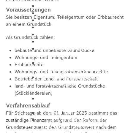
Gemeinderat
Voraussetzungen
GEO - Vertreter im Aufsichtsrat
Sie besitzen Eigentum, Teileigentum oder Erbbaurecht
Ortschaftsrat
an einem Grundstück.
Aufsichtsrat Wohnbau GmbH
Stiftungsrat "Stiftung Heubach"
Als Grundstück zählen:
Umlegungsausschuss
Verbandsversammlung der VG
bebaute und unbebaute Grundstücke
Rosenstein
Wohnungs- und Teileigentum
Verbandsversammlung des
Erbbaurechte
Abwasserzweckverband Lauter-Rems
Wohnungs- und Teileigentumserbbaurechte
Verbandsversammlung des
Betriebe der Land- und Forstwirtschaft
Zweckverbands
land- und forstwirtschaftliche Grundstücke
Landeswasserversorgung
(Stückländereien)
Verbandsversammlung Zweckverband
Verfahrensablauf
"Gewerbeverband Rosenstein"
Verwaltungsausschuss
Für Stichtage ab dem 01. Januar 2025 bestimmt das
Zweckverband "Gewerbeverband
zuständige Finanzamt aufgrund der Reform der
Rosenstein" - Verwaltungsrat
Grundsteuer zuerst den Grundsteuerwert nach dem