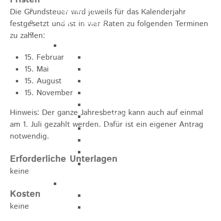
Kugelmarkt
Die Grundsteuer wird jeweils für das Kalenderjahr
Vereinsleben
festgesetzt und ist in vier Raten zu folgenden Terminen
Bike the Rock
zu zahlen:
Allgemein
15. Februar
Newsletter
15. Mai
Anfahrt
15. August
Unterkunft
15. November
Duschmöglichkeiten
Bike Waschplatz
Hinweis: Der ganze Jahresbetrag kann auch auf einmal
EXPO
am 1. Juli gezahlt werden. Dafür ist ein eigener Antrag
Palmares
notwendig.
Geschichte
Sponsoren
Erforderliche Unterlagen
Presse
keine
U9 - U15
Kosten
Streckenbeschreibung
keine
Ausschreibung