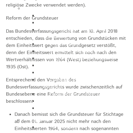
religiöse Zwecke verwendet werden).
Pflegeangebote
Pflegeberatung
Reform der Grundsteuer
Runder Tisch Pflege
Ökumenische Sozialstation
Das Bundesverfassungsgericht hat am 10. April 2018
Rosenstein
entschieden, dass die Bewertung von Grundstücken mit
Villa Rosenstein
dem Einheitswert gegen das Grundgesetz verstößt,
DRK Mehrgenerationenhaus
denn der Einheitswert ermittelt sich noch nach den
Pflegewohnhaus Haus Kielwein
Wertverhältnissen von 1964 (West) beziehungsweise
Seniorenzentrum Heubach
1935 (Ost).
VDK Ortsverband Heubach
Ökumenische Nachbarschaftshilfe
Entsprechend den Vorgaben des
Heubach
Bundesverfassungsgerichts wurde zwischenzeitlich auf
Förderverein Altenhilfe Heubach e.V.
Bundesebene eine Reform der Grundsteuer
Seniorenwohnanlage Haus Hohgarten
beschlossen:
Bischof Sproll Haus
Danach bemisst sich die Grundsteuer für Stichtage
Familie
ab dem 01. Januar 2025 nicht mehr nach den
Familienbüro
Einheitswerten 1964, sondern nach sogenannten