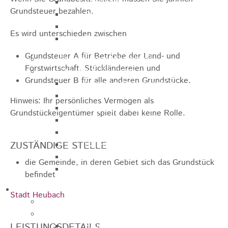
Sporthalle
Grundsteuer bezahlen.
Stadthalle großer Saal
Stadthalle kleiner Saal
Es wird unterschieden zwischen
Tennishalle
Grundsteuer A für Betriebe der Land- und
Qualifizierter Mietspiegel
Forstwirtschaft, Stückländereien und
Steuern & Gebühren
Grundsteuer B für alle anderen Grundstücke.
Wasserverbrauchsgebühr
Hundesteuer
Hinweis:
Ihr persönliches Vermögen als
Vergnügungssteuer
Grundstückeigentümer spielt dabei keine Rolle.
Hebesätze
Kindergartengebühren
ZUSTÄNDIGE STELLE
Hallenbenutzungsgebühren
Hallenbad & Freibad
die Gemeinde, in deren Gebiet sich das Grundstück
Verwaltungsgebühren
befindet
Politik
Stadt Heubach
Bürgermeister
Gremien
LEISTUNGSDETAILS
Bauausschuss