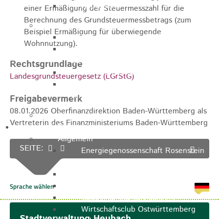
Apotheken
einer Ermäßigung der Steuermesszahl für die
Berechnung des Grundsteuermessbetrags (zum
Kirchen
Beispiel Ermäßigung für überwiegende
Evangelische St.-Ulrich-Kirche
Wohnnutzung).
Evangelisch - Freikirchliche
Gemeinde
Rechtsgrundlage
Kath. Kirchengemeinde St. Bernhard
Landesgrundsteuergesetz (LGrStG)
Kath. Kirchengemeinde Mariä
Himmelfahrt Lautern
Freigabevermerk
08.01.2026 Oberfinanzdirektion Baden-Württemberg als
Stadtarchiv
Vertreterin des Finanzministeriums Baden-Württemberg
Bauen / Wirtschaft
Allgemein
SEITE:
Energiegenossenschaft Rosenstein
eG
IHK Ostwürttemberg
WiRO Ostwürttemberg
Geoportal Ostwürttemberg
Wirtschaftsclub Ostwürttemberg
Stadtverwaltung Heubach