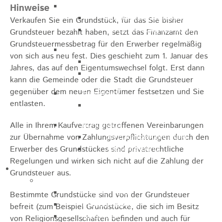
Marathon
Hinweise
Streckenbeschreibung
Verkaufen Sie ein Grundstück, für das Sie bisher
Ausschreibung Marathon
Grundsteuer bezahlt haben, setzt das Finanzamt den
Grundsteuermessbetrag für den Erwerber regelmäßig
Enduro
von sich aus neu fest. Dies geschieht zum 1. Januar des
Streckenbeschreibung
Jahres, das auf den Eigentumswechsel folgt. Erst dann
Ausschreibung
kann die Gemeinde oder die Stadt die Grundsteuer
gegenüber dem neuen Eigentümer festsetzen und Sie
Pumptrack
entlasten.
Ausschreibung
Bundesliga
Alle in Ihrem Kaufvertrag getroffenen Vereinbarungen
Streckenbeschreibung
zur Übernahme von Zahlungsverpflichtungen durch den
Ausschreibung
Erwerber des Grundstückes sind privatrechtliche
Regelungen und wirken sich nicht auf die Zahlung der
Bildung / Familie
Grundsteuer aus.
Soziales
Familienbüro
Bestimmte Grundstücke sind von der Grundsteuer
Ehrenamtsbörse
befreit (zum Beispiel Grundstücke, die sich im Besitz
Tafelladen
von Religionsgesellschaften befinden und auch für