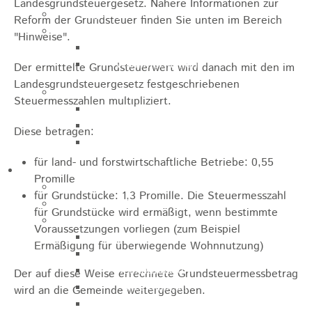
Landesgrundsteuergesetz. Nähere Informationen zur
Jugendparlament
Reform der Grundsteuer finden Sie unten im Bereich
Wahlen
"Hinweise".
Wahlen Aktuell
Wahlinformation
Der ermittelte Grundsteuerwert wird danach mit den im
Landesgrundsteuergesetz festgeschriebenen
Nachhaltige Stadtentwicklung
Steuermesszahlen multipliziert.
Heubach gestalten
Online Beteiligung
Diese betragen:
Zukunfts Team
für land- und forstwirtschaftliche Betriebe: 0,55
Freizeit / Tourismus
Promille
Gastgeber
für Grundstücke: 1,3 Promille. Die Steuermesszahl
Veranstaltungen
für Grundstücke wird ermäßigt, wenn bestimmte
Museen & Sammlungen
Voraussetzungen vorliegen (zum Beispiel
Schloss
Ermäßigung für überwiegende Wohnnutzung)
Miedermuseum
Heimatmuseum
Der auf diese Weise errechnete Grundsteuermessbetrag
Polizeimuseum
wird an die Gemeinde weitergegeben.
Haus Anna Vetter