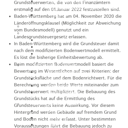
Zukunftswerkstatt
Grundsteuerwerten, die von den Finanzämtern
Sozialpädagogische Familienberatung
erstmalig auf den 01.Januar 2022 festzustellen sind.
Kinderfest
Baden-Württemberg hat am 04. November 2020 die
Länderöffnungsklausel (Möglichkeit zur Abweichung
Ferienprogramm
vom Bundesmodell) genutzt und ein
Jugend
Landesgrundsteuergesetz erlassen.
Jugendbüro
In Baden-Württemberg wird die Grundsteuer damit
Stadtjugendring
nach dem modifizierten Bodenwertmodell ermittelt.
JIL
Es löst die bisherige Einheitsbewertung ab.
Beim modifizierten Bodenwertmodell basiert die
Betreuung & Bildung
Bewertung im Wesentlichen auf zwei Kriterien: der
Kindertagesstätten
Grundstücksfläche und dem Bodenrichtwert. Für die
Schulen
Berechnung werden beide Werte miteinander zum
Volkshochschule
Grundsteuerwert multipliziert. Die Bebauung des
Stadtbibliothek
Grundstücks hat auf die Ermittlung des
Gesundheit & Medizin
Grundsteuerwerts keine Auswirkung. Vor diesem
Notrufe
Hintergrund werden Gebäude auf fremdem Grund
Notdienste
und Boden nicht mehr erfasst. Unter bestimmten
Ärzte
Voraussetzungen führt die Bebauung jedoch zu