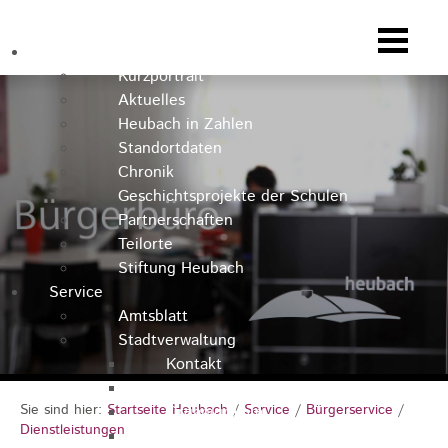
Heubach
Kurzportrait
Aktuelles
Heubach in Zahlen
Standortdaten
Chronik
Geschichtsprojekte der Schulen
Partnerschaften
Teilorte
Stiftung Heubach
Service
Amtsblatt
Stadtverwaltung
Kontakt
Rathausteam
Sie sind hier:
Startseite Heubach
/
Service
/
Bürgerservice
/
Organigramm
Dienstleistungen
Stellenausschreibungen