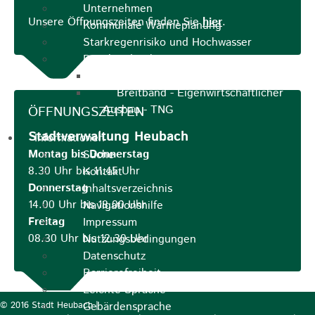
Unternehmen
Unsere Öffnungszeiten finden Sie
hier
.
Kommunale Wärmeplanung
Starkregenrisiko und Hochwasser
Breitbandausbau
Breitbandausbau Graue Flecken
Breitband - Eigenwirtschaftlicher
Ausbau - TNG
ÖFFNUNGSZEITEN
Stadtverwaltung Heubach
Informationen
Montag bis Donnerstag
Suche
8.30 Uhr bis 11.45 Uhr
Kontakt
Donnerstag
Inhaltsverzeichnis
14.00 Uhr bis 18.00 Uhr
Navigationshilfe
Freitag
Impressum
08.30 Uhr bis 12.30 Uhr
Nutzungsbedingungen
Datenschutz
Barrierefreiheit
Leichte Sprache
© 2016 Stadt Heubach |
Gebärdensprache