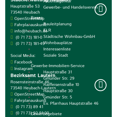
Arbeitsagentur
Hauptstraße 53
Gewerbe- und Handelsverein
73540
Heubach
Bauen
OpenStreetMap
Bauleitplanung
Fahrplanauskunft
ELR
info@heubach.de
Städtische Wohnbau-GmbH
(0
71
73) 181-0
Wohnbauplätze
(0
71
73) 181-49
Interessenliste
Soziale Stadt
Social Media:
Facebook
Gewerbe-Immobilien-Service
Instagram
Hauptstraße 31
Bezirksamt Lautern
Gmünder Str. 29
Rosensteinstraße 46
Raiffeisenstraße 10
73540
Heubach-Lautern
Hauptstraße 30
OpenStreetMap
Gmünder Str. 5
Fahrplanauskunft
Ev. Pfarrhaus Hauptstraße 46
(0
71
73) 89
41
(0
71
73) 92
91
00
Gewerbegebiete