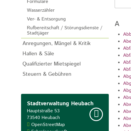
Formulare
Wasserzähler
Ver- & Entsorgung
A
Rufbereitschaft / Störungsdienste /
Stadtjäger
Abb
Abe
Anregungen, Mängel & Kritik
Abf
Hallen & Säle
Abf
Abf
Qualifizierter Mietspiegel
Abf
Steuern & Gebühren
Abg
Abg
Abg
Abs
Stadtverwaltung Heubach
Abw
Hauptstraße 53
Abw
73540
Heubach
Abw
OpenStreetMap
Abw