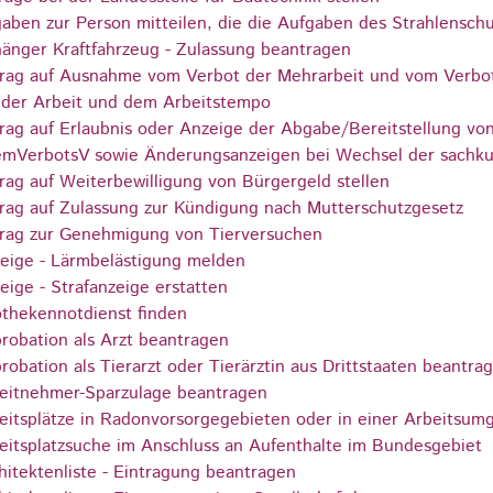
aben zur Person mitteilen, die die Aufgaben des Strahlensch
änger Kraftfahrzeug - Zulassung beantragen
rag auf Ausnahme vom Verbot der Mehrarbeit und vom Verbot 
 der Arbeit und dem Arbeitstempo
rag auf Erlaubnis oder Anzeige der Abgabe/Bereitstellung vo
mVerbotsV sowie Änderungsanzeigen bei Wechsel der sachk
rag auf Weiterbewilligung von Bürgergeld stellen
rag auf Zulassung zur Kündigung nach Mutterschutzgesetz
rag zur Genehmigung von Tierversuchen
eige - Lärmbelästigung melden
eige - Strafanzeige erstatten
thekennotdienst finden
robation als Arzt beantragen
robation als Tierarzt oder Tierärztin aus Drittstaaten beantra
eitnehmer-Sparzulage beantragen
eitsplätze in Radonvorsorgegebieten oder in einer Arbeitsu
eitsplatzsuche im Anschluss an Aufenthalte im Bundesgebiet
hitektenliste - Eintragung beantragen