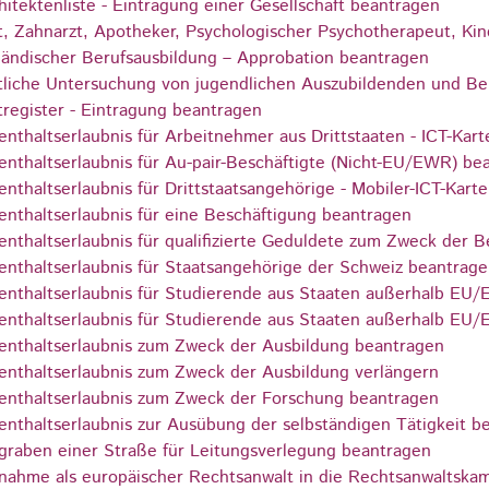
hitektenliste - Eintragung einer Gesellschaft beantragen
t, Zahnarzt, Apotheker, Psychologischer Psychotherapeut, Ki
ländischer Berufsausbildung – Approbation beantragen
tliche Untersuchung von jugendlichen Auszubildenden und Ber
tregister - Eintragung beantragen
enthaltserlaubnis für Arbeitnehmer aus Drittstaaten - ICT-Kar
enthaltserlaubnis für Au-pair-Beschäftigte (Nicht-EU/EWR) be
enthaltserlaubnis für Drittstaatsangehörige - Mobiler-ICT-Kart
enthaltserlaubnis für eine Beschäftigung beantragen
enthaltserlaubnis für qualifizierte Geduldete zum Zweck der 
enthaltserlaubnis für Staatsangehörige der Schweiz beantrag
enthaltserlaubnis für Studierende aus Staaten außerhalb EU
enthaltserlaubnis für Studierende aus Staaten außerhalb EU
enthaltserlaubnis zum Zweck der Ausbildung beantragen
enthaltserlaubnis zum Zweck der Ausbildung verlängern
enthaltserlaubnis zum Zweck der Forschung beantragen
enthaltserlaubnis zur Ausübung der selbständigen Tätigkeit b
graben einer Straße für Leitungsverlegung beantragen
nahme als europäischer Rechtsanwalt in die Rechtsanwaltsk