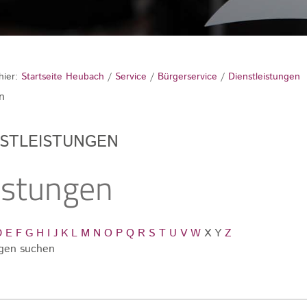
hier:
Startseite Heubach
/
Service
/
Bürgerservice
/
Dienstleistungen
n
NSTLEISTUNGEN
istungen
D
E
F
G
H
I
J
K
L
M
N
O
P
Q
R
S
T
U
V
W
X
Y
Z
gen suchen