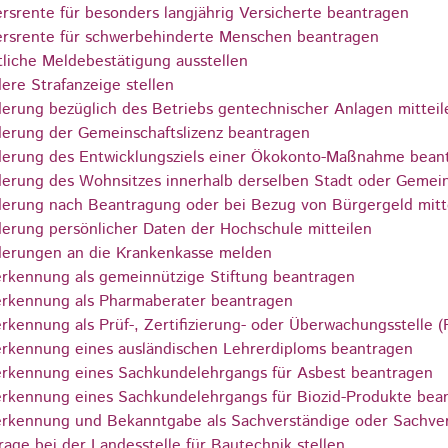
ersrente für besonders langjährig Versicherte beantragen
ersrente für schwerbehinderte Menschen beantragen
liche Meldebestätigung ausstellen
ere Strafanzeige stellen
erung bezüglich des Betriebs gentechnischer Anlagen mitteil
erung der Gemeinschaftslizenz beantragen
erung des Entwicklungsziels einer Ökokonto-Maßnahme bean
erung des Wohnsitzes innerhalb derselben Stadt oder Gemei
erung nach Beantragung oder bei Bezug von Bürgergeld mitt
erung persönlicher Daten der Hochschule mitteilen
erungen an die Krankenkasse melden
rkennung als gemeinnützige Stiftung beantragen
rkennung als Pharmaberater beantragen
rkennung als Prüf-, Zertifizierung- oder Überwachungsstelle
rkennung eines ausländischen Lehrerdiploms beantragen
rkennung eines Sachkundelehrgangs für Asbest beantragen
rkennung eines Sachkundelehrgangs für Biozid-Produkte bea
rkennung und Bekanntgabe als Sachverständige oder Sachver
rage bei der Landesstelle für Bautechnik stellen