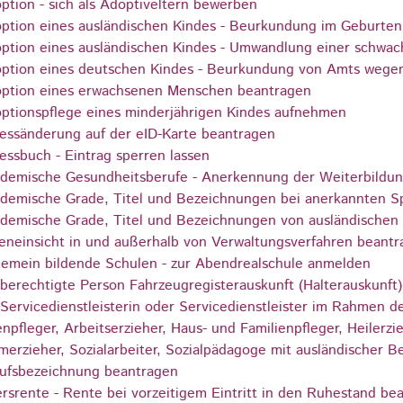
ption - sich als Adoptiveltern bewerben
ption eines ausländischen Kindes - Beurkundung im Geburten
ption eines ausländischen Kindes - Umwandlung einer schwac
ption eines deutschen Kindes - Beurkundung von Amts wege
ption eines erwachsenen Menschen beantragen
ptionspflege eines minderjährigen Kindes aufnehmen
essänderung auf der eID-Karte beantragen
essbuch - Eintrag sperren lassen
demische Gesundheitsberufe - Anerkennung der Weiterbildu
demische Grade, Titel und Bezeichnungen bei anerkannten S
demische Grade, Titel und Bezeichnungen von ausländischen
eneinsicht in und außerhalb von Verwaltungsverfahren beant
gemein bildende Schulen - zur Abendrealschule anmelden
 berechtigte Person Fahrzeugregisterauskunft (Halterauskunft
 Servicedienstleisterin oder Servicedienstleister im Rahmen d
enpfleger, Arbeitserzieher, Haus- und Familienpfleger, Heilerz
merzieher, Sozialarbeiter, Sozialpädagoge mit ausländischer B
ufsbezeichnung beantragen
ersrente - Rente bei vorzeitigem Eintritt in den Ruhestand be