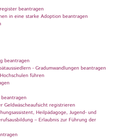
register beantragen
hen in eine starke Adoption beantragen
n
ng beantragen
pätaussiedlern - Gradumwandlungen beantragen
 Hochschulen führen
ragen
) beantragen
er Geldwäscheaufsicht registrieren
iehungsassistent, Heilpädagoge, Jugend- und
erufsausbildung – Erlaubnis zur Führung der
antragen