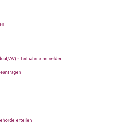
en
dual/AV) - Teilnahme anmelden
beantragen
ehörde erteilen