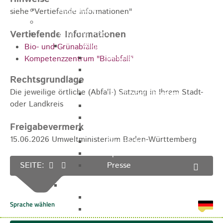
Kugelmarkt
siehe "Vertiefende Informationen"
Vereinsleben
Vertiefende Informationen
Bike the Rock
Allgemein
Bio- und Grünabfälle
Newsletter
Kompetenzzentrum "Bioabfall"
Anfahrt
Rechtsgrundlage
Unterkunft
Die jeweilige örtliche (Abfall-) Satzung in Ihrem Stadt-
Duschmöglichkeiten
oder Landkreis
Bike Waschplatz
EXPO
Freigabevermerk
Palmares
15.06.2026 Umweltministerium Baden-Württemberg
Geschichte
Sponsoren
SEITE:
Presse
U9 - U15
Streckenbeschreibung
Ausschreibung