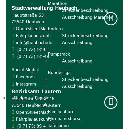
Marathon
Stadtverwaltung Heubach
Streckenbeschreibung
Hauptstraße 53
Ausschreibung Marathon
73540
Heubach
OpenStreetMap
Enduro
Fahrplanauskunft
Streckenbeschreibung
info@heubach.de
Ausschreibung
(0
71
73) 181-0
Pumptrack
(0
71
73) 181-49
Ausschreibung
Social Media:
Bundesliga
Facebook
Streckenbeschreibung
Instagram
Ausschreibung
Bezirksamt Lautern
Bildung / Familie
Rosensteinstraße 46
Soziales
73540
Heubach-Lautern
Familienbüro
OpenStreetMap
Ehrenamtsbörse
Fahrplanauskunft
Tafelladen
(0
71
73) 89
41