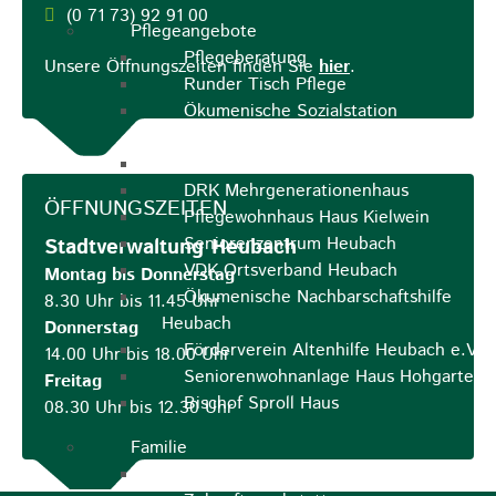
(0
71
73) 92
91
00
Pflegeangebote
Pflegeberatung
Unsere Öffnungszeiten finden Sie
hier
.
Runder Tisch Pflege
Ökumenische Sozialstation
Rosenstein
Villa Rosenstein
DRK Mehrgenerationenhaus
ÖFFNUNGSZEITEN
Pflegewohnhaus Haus Kielwein
Seniorenzentrum Heubach
Stadtverwaltung Heubach
VDK Ortsverband Heubach
Montag bis Donnerstag
Ökumenische Nachbarschaftshilfe
8.30 Uhr bis 11.45 Uhr
Heubach
Donnerstag
Förderverein Altenhilfe Heubach e.V.
14.00 Uhr bis 18.00 Uhr
Seniorenwohnanlage Haus Hohgarten
Freitag
Bischof Sproll Haus
08.30 Uhr bis 12.30 Uhr
Familie
Familienbüro