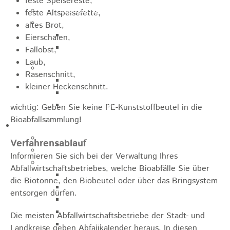
feste Speisereste,
Jugendparlament
feste Altspeisefette,
Wahlen
altes Brot,
Wahlen Aktuell
Eierschalen,
Wahlinformation
Fallobst,
Laub,
Nachhaltige Stadtentwicklung
Rasenschnitt,
Heubach gestalten
kleiner Heckenschnitt.
Online Beteiligung
Zukunfts Team
wichtig: Geben Sie keine PE-Kunststoffbeutel in die
Bioabfallsammlung!
Freizeit / Tourismus
Gastgeber
Verfahrensablauf
Veranstaltungen
Informieren Sie sich bei der Verwaltung Ihres
Museen & Sammlungen
Abfallwirtschaftsbetriebes, welche Bioabfälle Sie über
Schloss
die Biotonne, den Biobeutel oder über das Bringsystem
Miedermuseum
entsorgen dürfen.
Heimatmuseum
Polizeimuseum
Die meisten Abfallwirtschaftsbetriebe der Stadt- und
Haus Anna Vetter
Landkreise geben Abfallkalender heraus. In diesen