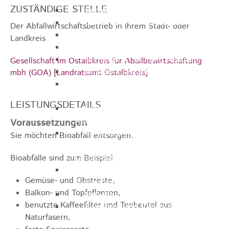
ZUSTÄNDIGE STELLE
Gemeinderat
GEO - Vertreter im Aufsichtsrat
Der Abfallwirtschaftsbetrieb in Ihrem Stadt- oder
Ortschaftsrat
Landkreis
Aufsichtsrat Wohnbau GmbH
Stiftungsrat "Stiftung Heubach"
Gesellschaft im Ostalbkreis für Aballbewirtschaftung
Umlegungsausschuss
mbh (GOA) [Landratsamt Ostalbkreis]
Verbandsversammlung der VG
Rosenstein
LEISTUNGSDETAILS
Verbandsversammlung des
Abwasserzweckverband Lauter-Rems
Voraussetzungen
Verbandsversammlung des
Sie möchten Bioabfall entsorgen.
Zweckverbands
Landeswasserversorgung
Bioabfälle sind zum Beispiel
Verbandsversammlung Zweckverband
Gemüse- und Obstreste,
"Gewerbeverband Rosenstein"
Balkon- und Topfpflanzen,
Verwaltungsausschuss
benutzte Kaffeefilter und Teebeutel aus
Zweckverband "Gewerbeverband
Naturfasern,
Rosenstein" - Verwaltungsrat