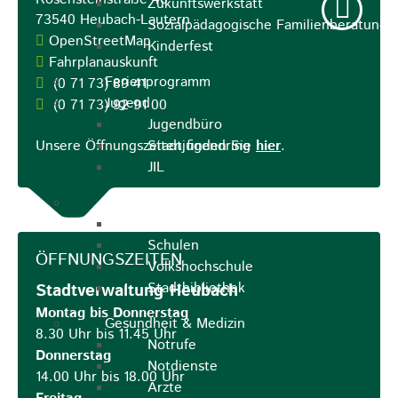
Zukunftswerkstatt
73540
Heubach-Lautern
Sozialpädagogische Familienberatung
OpenStreetMap
Kinderfest
Fahrplanauskunft
Ferienprogramm
(0
71
73) 89
41
Jugend
(0
71
73) 92
91
00
Jugendbüro
Unsere Öffnungszeiten finden Sie
Stadtjugendring
hier
.
JIL
Betreuung & Bildung
Kindertagesstätten
Schulen
ÖFFNUNGSZEITEN
Volkshochschule
Stadtbibliothek
Stadtverwaltung Heubach
Montag bis Donnerstag
Gesundheit & Medizin
8.30 Uhr bis 11.45 Uhr
Notrufe
Donnerstag
Notdienste
14.00 Uhr bis 18.00 Uhr
Ärzte