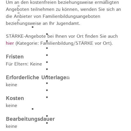
Um an den kostenfreien beziehungsweise ermäßigten
Kugelmarkt
Angeboten teilnehmen zu können, wenden Sie sich an
Vereinsleben
die Anbieter von Familienbildungsangeboten
Bike the Rock
beziehungsweise an Ihr Jugendamt.
Allgemein
Newsletter
STÄRKE-Angebote bei Ihnen vor Ort finden Sie auch
Anfahrt
hier
(Kategorie: Familienbildung/STÄRKE vor Ort).
Unterkunft
Duschmöglichkeiten
Fristen
Bike Waschplatz
Für Eltern: Keine
EXPO
Palmares
Erforderliche Unterlagen
Geschichte
keine
Sponsoren
Presse
Kosten
keine
U9 - U15
Streckenbeschreibung
Bearbeitungsdauer
Ausschreibung
keine