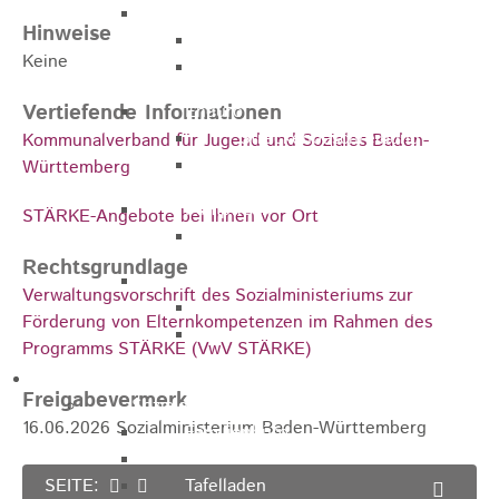
Marathon
Hinweise
Streckenbeschreibung
Keine
Ausschreibung Marathon
Vertiefende Informationen
Enduro
Streckenbeschreibung
Kommunalverband für Jugend und Soziales Baden-
Ausschreibung
Württemberg
Pumptrack
STÄRKE-Angebote bei Ihnen vor Ort
Ausschreibung
Rechtsgrundlage
Bundesliga
Verwaltungsvorschrift des Sozialministeriums zur
Streckenbeschreibung
Förderung von Elternkompetenzen im Rahmen des
Ausschreibung
Programms STÄRKE (VwV STÄRKE)
Bildung / Familie
Freigabevermerk
Soziales
16.06.2026 Sozialministerium Baden-Württemberg
Familienbüro
Ehrenamtsbörse
SEITE:
Tafelladen