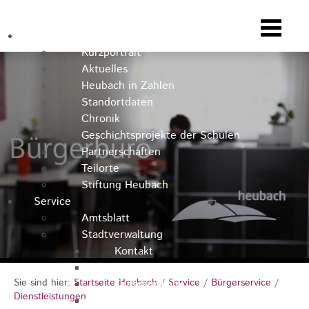
Heubach
Kurzportrait
Aktuelles
Heubach in Zahlen
Standortdaten
Chronik
Geschichtsprojekte der Schulen
Partnerschaften
Teilorte
Stiftung Heubach
Service
Amtsblatt
Stadtverwaltung
Kontakt
Rathausteam
Sie sind hier:
Startseite Heubach
/
Service
/
Bürgerservice
/
Organigramm
Dienstleistungen
Stellenausschreibungen