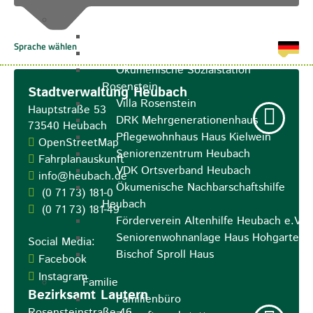
Pflegeangebote
Pflegeberatung
Runder Tisch Pflege
Ökumenische Sozialstation
Rosenstein
Stadtverwaltung Heubach
Villa Rosenstein
Hauptstraße 53
DRK Mehrgenerationenhaus
73540
Heubach
Pflegewohnhaus Haus Kielwein
OpenStreetMap
Seniorenzentrum Heubach
Fahrplanauskunft
VDK Ortsverband Heubach
info@heubach.de
Ökumenische Nachbarschaftshilfe
(0
71
73) 181-0
Heubach
(0
71
73) 181-49
Förderverein Altenhilfe Heubach e.V.
Seniorenwohnanlage Haus Hohgarten
Social Media:
Bischof Sproll Haus
Facebook
Instagram
Familie
Bezirksamt Lautern
Familienbüro
Rosensteinstraße 46