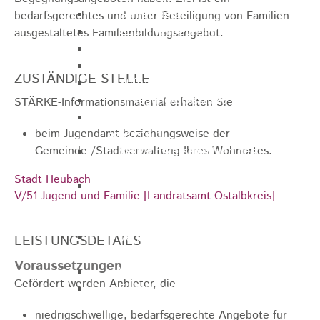
Gemeinderat
bedarfsgerechtes und unter Beteiligung von Familien
GEO - Vertreter im Aufsichtsrat
ausgestaltetes Familienbildungsangebot.
Ortschaftsrat
Aufsichtsrat Wohnbau GmbH
ZUSTÄNDIGE STELLE
Stiftungsrat "Stiftung Heubach"
Umlegungsausschuss
STÄRKE-Informationsmaterial erhalten Sie
Verbandsversammlung der VG
beim Jugendamt beziehungsweise der
Rosenstein
Gemeinde-/Stadtverwaltung Ihres Wohnortes.
Verbandsversammlung des
Abwasserzweckverband Lauter-Rems
Stadt Heubach
Verbandsversammlung des
V/51 Jugend und Familie [Landratsamt Ostalbkreis]
Zweckverbands
Landeswasserversorgung
Verbandsversammlung Zweckverband
LEISTUNGSDETAILS
"Gewerbeverband Rosenstein"
Voraussetzungen
Verwaltungsausschuss
Gefördert werden Anbieter, die
Zweckverband "Gewerbeverband
Rosenstein" - Verwaltungsrat
niedrigschwellige, bedarfsgerechte Angebote für