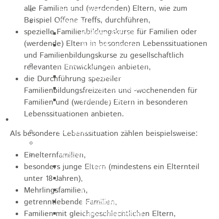
alle Familien und (werdenden) Eltern, wie zum
Jugendparlament
Beispiel Offene Treffs, durchführen,
Wahlen
spezielle Familienbildungskurse für Familien oder
Wahlen Aktuell
(werdende) Eltern in besonderen Lebenssituationen
Wahlinformation
und Familienbildungskurse zu gesellschaftlich
Nachhaltige Stadtentwicklung
relevanten Entwicklungen anbieten,
Heubach gestalten
die Durchführung spezieller
Online Beteiligung
Familienbildungsfreizeiten und -wochenenden für
Zukunfts Team
Familien und (werdende) Eltern in besonderen
Lebenssituationen anbieten.
Freizeit / Tourismus
Gastgeber
Als besondere Lebenssituation zählen beispielsweise:
Veranstaltungen
Museen & Sammlungen
Einelternfamilien,
Schloss
besonders junge Eltern (mindestens ein Elternteil
Miedermuseum
unter 18 Jahren),
Heimatmuseum
Mehrlingsfamilien,
Polizeimuseum
getrenntlebende Familien,
Haus Anna Vetter
Familien mit gleichgeschlechtlichen Eltern,