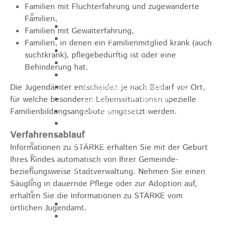
Familien mit Fluchterfahrung und zugewanderte
Sehenswürdigkeiten
Familien,
Rathaus
Familien mit Gewalterfahrung,
Blockturm
Familien, in denen ein Familienmitglied krank (auch
Ev. Kirche
suchtkrank), pflegebedürftig ist oder eine
Miedermuseum
Behinderung hat.
Haus "Anna Vetter"
Polizeimuseum Heubach e.V.
Die Jugendämter entscheiden je nach Bedarf vor Ort,
Das Schloss in Heubach
für welche besonderen Lebenssituationen spezielle
Der Rosenstein
Familienbildungsangebote umgesetzt werden.
Höhlen rund um Heubach
Verfahrensablauf
Heubach Tour
Informationen zu STÄRKE erhalten Sie mit der Geburt
archaeopfad
Ihres Kindes automatisch von Ihrer Gemeinde-
Flugplatz
beziehungsweise Stadtverwaltung. Nehmen Sie einen
Anreise
Säugling in dauernde Pflege oder zur Adoption auf,
Schwimmbäder
erhalten Sie die Informationen zu STÄRKE vom
Hallenbad
örtlichen Jugendamt.
Freibad