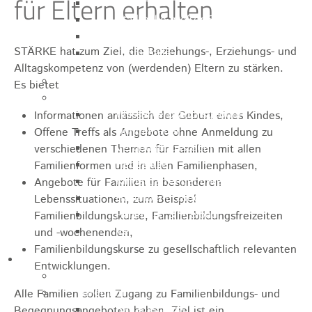
für Eltern erhalten
Sporthalle
Stadthalle großer Saal
Stadthalle kleiner Saal
STÄRKE hat zum Ziel, die Beziehungs-, Erziehungs- und
Tennishalle
Alltagskompetenz von (werdenden) Eltern zu stärken.
Qualifizierter Mietspiegel
Es bietet
Steuern & Gebühren
Wasserverbrauchsgebühr
Informationen anlässlich der Geburt eines Kindes,
Hundesteuer
Offene Treffs als Angebote ohne Anmeldung zu
Vergnügungssteuer
verschiedenen Themen für Familien mit allen
Hebesätze
Familienformen und in allen Familienphasen,
Kindergartengebühren
Angebote für Familien in besonderen
Hallenbenutzungsgebühren
Lebenssituationen, zum Beispiel
Hallenbad & Freibad
Familienbildungskurse, Familienbildungsfreizeiten
Verwaltungsgebühren
und -wochenenden,
Familienbildungskurse zu gesellschaftlich relevanten
Politik
Entwicklungen.
Bürgermeister
Gremien
Alle Familien sollen Zugang zu Familienbildungs- und
Bauausschuss
Begegnungsangeboten haben. Ziel ist ein