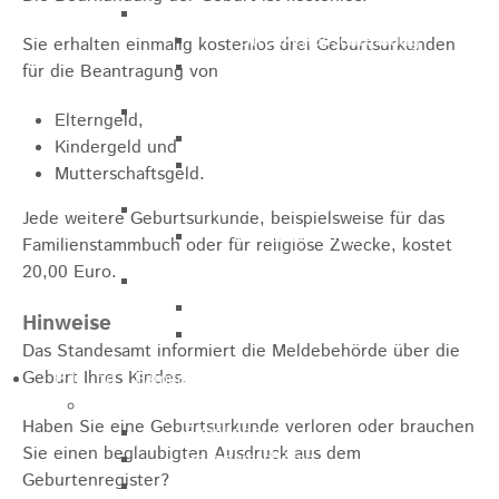
Marathon
Streckenbeschreibung
Sie erhalten einmalig kostenlos drei Geburtsurkunden
Ausschreibung Marathon
für die Beantragung von
Enduro
Elterngeld,
Streckenbeschreibung
Kindergeld und
Ausschreibung
Mutterschaftsgeld.
Pumptrack
Jede weitere Geburtsurkunde, beispielsweise für das
Ausschreibung
Familienstammbuch oder für religiöse Zwecke, kostet
20,00 Euro.
Bundesliga
Streckenbeschreibung
Hinweise
Ausschreibung
Das Standesamt informiert die Meldebehörde über die
Geburt Ihres Kindes.
Bildung / Familie
Soziales
Haben Sie eine Geburtsurkunde verloren oder brauchen
Familienbüro
Sie einen beglaubigten Ausdruck aus dem
Ehrenamtsbörse
Geburtenregister?
Tafelladen