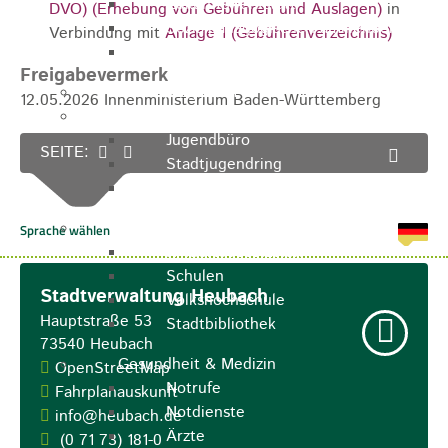
Zukunftswerkstatt
DVO) (Erhebung von Gebühren und Auslagen)
in
Sozialpädagogische Familienberatung
Verbindung mit
Anlage 1 (Gebührenverzeichnis)
Kinderfest
Freigabevermerk
Ferienprogramm
12.05.2026 Innenministerium Baden-Württemberg
Jugend
Jugendbüro
SEITE:
Stadtjugendring
JIL
Betreuung & Bildung
Kindertagesstätten
Schulen
Stadtverwaltung Heubach
Volkshochschule
Hauptstraße 53
Stadtbibliothek
73540
Heubach
Gesundheit & Medizin
OpenStreetMap
Notrufe
Fahrplanauskunft
Notdienste
info@heubach.de
Ärzte
(0
71
73) 181-0