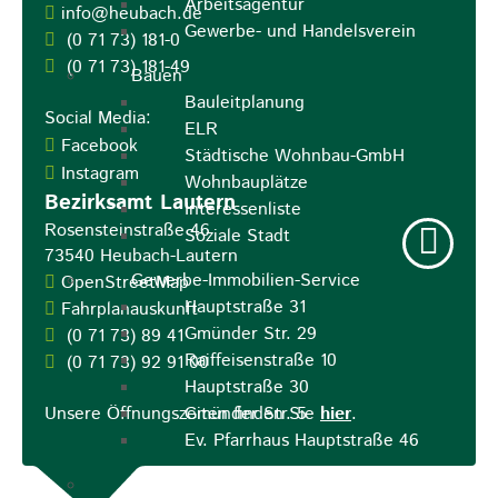
Arbeitsagentur
info@heubach.de
Gewerbe- und Handelsverein
(0
71
73) 181-0
(0
71
73) 181-49
Bauen
Bauleitplanung
Social Media:
ELR
Facebook
Städtische Wohnbau-GmbH
Instagram
Wohnbauplätze
Bezirksamt Lautern
Interessenliste
Rosensteinstraße 46
Soziale Stadt
73540
Heubach-Lautern
Gewerbe-Immobilien-Service
OpenStreetMap
Hauptstraße 31
Fahrplanauskunft
Gmünder Str. 29
(0
71
73) 89
41
Raiffeisenstraße 10
(0
71
73) 92
91
00
Hauptstraße 30
Unsere Öffnungszeiten finden Sie
Gmünder Str. 5
hier
.
Ev. Pfarrhaus Hauptstraße 46
Gewerbegebiete