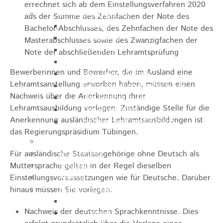
errechnet sich ab dem Einstellungsverfahren 2020
Sehenswürdigkeiten
aus der Summe des Zehnfachen der Note des
Rathaus
Bachelor-Abschlusses, des Zehnfachen der Note des
Blockturm
Masterabschlusses sowie des Zwanzigfachen der
Ev. Kirche
Note der abschließenden Lehramtsprüfung
Miedermuseum
Bewerberinnen und Bewerber, die im Ausland eine
Haus "Anna Vetter"
Lehramtsanstellung erworben haben, müssen einen
Polizeimuseum Heubach e.V.
Nachweis über die Anerkennung ihrer
Das Schloss in Heubach
Lehramtsausbildung vorlegen. Zuständige Stelle für die
Der Rosenstein
Anerkennung ausländischer Lehramtsausbildungen ist
Höhlen rund um Heubach
das Regierungspräsidium Tübingen.
Heubach Tour
archaeopfad
Für ausländische Staatsangehörige ohne Deutsch als
Flugplatz
Muttersprache gelten in der Regel dieselben
Anreise
Einstellungsvoraussetzungen wie für Deutsche. Darüber
Schwimmbäder
hinaus müssen Sie vorlegen:
Hallenbad
Nachweis der deutschen Sprachkenntnisse. Dies
Freibad