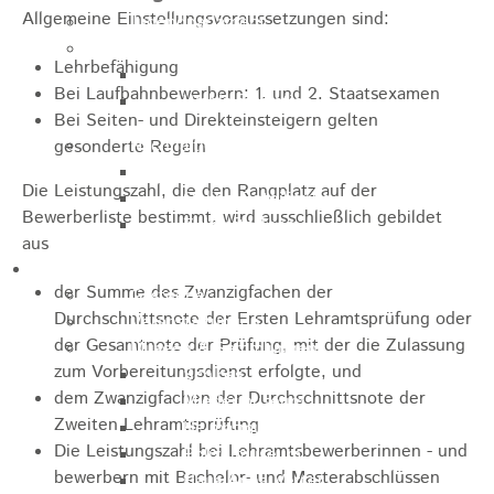
Allgemeine Einstellungsvoraussetzungen sind:
Jugendparlament
Wahlen
Lehrbefähigung
Wahlen Aktuell
Bei Laufbahnbewerbern: 1. und 2. Staatsexamen
Wahlinformation
Bei Seiten- und Direkteinsteigern gelten
Nachhaltige Stadtentwicklung
gesonderte Regeln
Heubach gestalten
Die Leistungszahl, die den Rangplatz auf der
Online Beteiligung
Bewerberliste bestimmt, wird ausschließlich gebildet
Zukunfts Team
aus
Freizeit / Tourismus
der Summe des Zwanzigfachen der
Gastgeber
Durchschnittsnote der Ersten Lehramtsprüfung oder
Veranstaltungen
der Gesamtnote der Prüfung, mit der die Zulassung
Museen & Sammlungen
zum Vorbereitungsdienst erfolgte, und
Schloss
dem Zwanzigfachen der Durchschnittsnote der
Miedermuseum
Zweiten Lehramtsprüfung
Heimatmuseum
Die Leistungszahl bei Lehramtsbewerberinnen - und
Polizeimuseum
bewerbern mit Bachelor- und Masterabschlüssen
Haus Anna Vetter