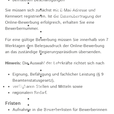
befristeten Beschäftigungen
Marathon
Streckenbeschreibung
Sie müssen sich zunächst mit E-Mail-Adresse und
Ausschreibung Marathon
Kennwort registrieren. Ist die Datenübertragung der
Online-Bewerbung erfolgreich, erhalten Sie eine
Enduro
Bewerbernummer.
Streckenbeschreibung
Ausschreibung
Für eine gültige Bewerbung müssen Sie innerhalb von 7
Werktagen den Belegausdruck der Online-Bewerbung
Pumptrack
an das zuständige Regierungspräsidium übersenden.
Ausschreibung
Hinweis:
Die Auswahl der Lehrkräfte richtet sich nach
Bundesliga
Streckenbeschreibung
Eignung, Befähigung und fachlicher Leistung (§ 9
Ausschreibung
Beamtenstatusgesetz),
Bildung / Familie
verfügbaren Stellen und Mitteln sowie
regionalem Bedarf.
Soziales
Familienbüro
Fristen
Ehrenamtsbörse
Aufnahme in die Bewerberlisten für Bewerberinnen
Tafelladen