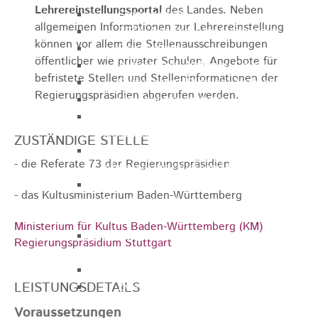
Lehrereinstellungsportal
des Landes. Neben
Gemeinderat
allgemeinen Informationen zur Lehrereinstellung
GEO - Vertreter im Aufsichtsrat
können vor allem die Stellenausschreibungen
Ortschaftsrat
öffentlicher wie privater Schulen, Angebote für
Aufsichtsrat Wohnbau GmbH
befristete Stellen und Stelleninformationen der
Stiftungsrat "Stiftung Heubach"
Regierungspräsidien abgerufen werden.
Umlegungsausschuss
Verbandsversammlung der VG
Rosenstein
ZUSTÄNDIGE STELLE
Verbandsversammlung des
- die Referate 73 der Regierungspräsidien
Abwasserzweckverband Lauter-Rems
Verbandsversammlung des
- das Kultusministerium Baden-Württemberg
Zweckverbands
Landeswasserversorgung
Ministerium für Kultus Baden-Württemberg (KM)
Verbandsversammlung Zweckverband
Regierungspräsidium Stuttgart
"Gewerbeverband Rosenstein"
Verwaltungsausschuss
LEISTUNGSDETAILS
Zweckverband "Gewerbeverband
Rosenstein" - Verwaltungsrat
Voraussetzungen