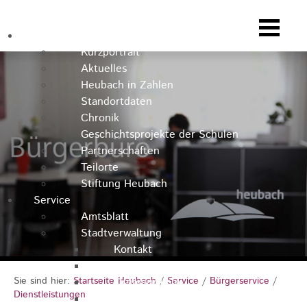
Heubach
Kurzportrait
Aktuelles
Heubach in Zahlen
Standortdaten
Chronik
Geschichtsprojekte der Schulen
Partnerschaften
Teilorte
Stiftung Heubach
Service
Amtsblatt
Stadtverwaltung
Kontakt
Rathausteam
Sie sind hier:
Startseite Heubach
/
Service
/
Bürgerservice
/
Organigramm
Dienstleistungen
Stellenausschreibungen