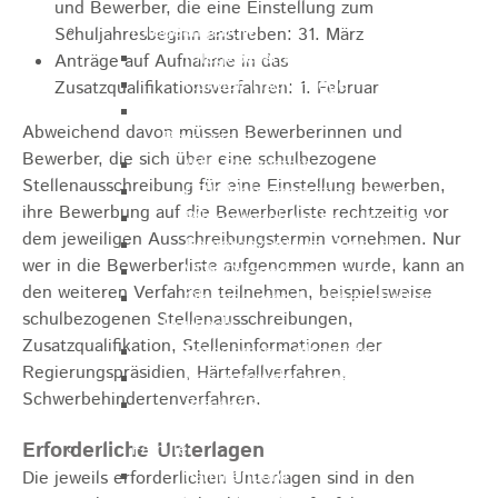
und Bewerber, die eine Einstellung zum
Pflegeangebote
Schuljahresbeginn anstreben: 31. März
Pflegeberatung
Anträge auf Aufnahme in das
Runder Tisch Pflege
Zusatzqualifikationsverfahren: 1. Februar
Ökumenische Sozialstation
Abweichend davon müssen Bewerberinnen und
Rosenstein
Bewerber, die sich über eine schulbezogene
Villa Rosenstein
Stellenausschreibung für eine Einstellung bewerben,
DRK Mehrgenerationenhaus
ihre Bewerbung auf die Bewerberliste rechtzeitig vor
Pflegewohnhaus Haus Kielwein
dem jeweiligen Ausschreibungstermin vornehmen. Nur
Seniorenzentrum Heubach
wer in die Bewerberliste aufgenommen wurde, kann an
VDK Ortsverband Heubach
den weiteren Verfahren teilnehmen, beispielsweise
Ökumenische Nachbarschaftshilfe
schulbezogenen Stellenausschreibungen,
Heubach
Zusatzqualifikation, Stelleninformationen der
Förderverein Altenhilfe Heubach e.V.
Regierungspräsidien, Härtefallverfahren,
Seniorenwohnanlage Haus Hohgarten
Schwerbehindertenverfahren.
Bischof Sproll Haus
Erforderliche Unterlagen
Familie
Familienbüro
Die jeweils erforderlichen Unterlagen sind in den