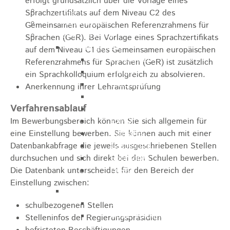
erfolgt grundsätzlich über die Vorlage eines
Kugelmarkt
Sprachzertifikats auf dem Niveau C2 des
Vereinsleben
Gemeinsamen europäischen Referenzrahmens für
Bike the Rock
Sprachen (GeR). Bei Vorlage eines Sprachzertifikats
Allgemein
auf dem Niveau C1 des Gemeinsamen europäischen
Newsletter
Referenzrahmens für Sprachen (GeR) ist zusätzlich
Anfahrt
ein Sprachkolloquium erfolgreich zu absolvieren.
Unterkunft
Anerkennung ihrer Lehramtsprüfung
Duschmöglichkeiten
Verfahrensablauf
Bike Waschplatz
Im Bewerbungsbereich können Sie sich allgemein für
EXPO
eine Einstellung bewerben. Sie können auch mit einer
Palmares
Datenbankabfrage die jeweils ausgeschriebenen Stellen
Geschichte
durchsuchen und sich direkt bei den Schulen bewerben.
Sponsoren
Die Datenbank unterscheidet für den Bereich der
Presse
Einstellung zwischen:
U9 - U15
Streckenbeschreibung
schulbezogenen Stellen
Ausschreibung
Stelleninfos der Regierungspräsidien