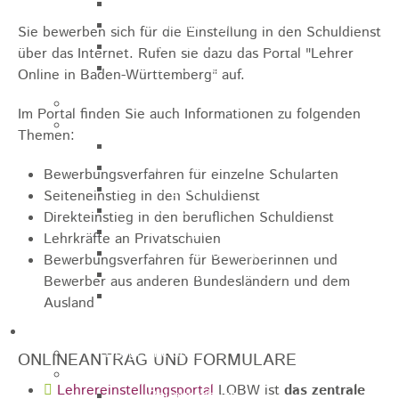
Sporthalle
Stadthalle großer Saal
Sie bewerben sich für die Einstellung in den Schuldienst
Stadthalle kleiner Saal
über das Internet. Rufen sie dazu das Portal "Lehrer
Tennishalle
Online in Baden-Württemberg" auf.
Qualifizierter Mietspiegel
Im Portal finden Sie auch Informationen zu folgenden
Steuern & Gebühren
Themen:
Wasserverbrauchsgebühr
Hundesteuer
Bewerbungsverfahren für einzelne Schularten
Vergnügungssteuer
Seiteneinstieg in den Schuldienst
Hebesätze
Direkteinstieg in den beruflichen Schuldienst
Kindergartengebühren
Lehrkräfte an Privatschulen
Hallenbenutzungsgebühren
Bewerbungsverfahren für Bewerberinnen und
Hallenbad & Freibad
Bewerber aus anderen Bundesländern und dem
Verwaltungsgebühren
Ausland
Politik
Bürgermeister
ONLINEANTRAG UND FORMULARE
Gremien
Lehrereinstellungsportal
LOBW ist
das zentrale
Bauausschuss