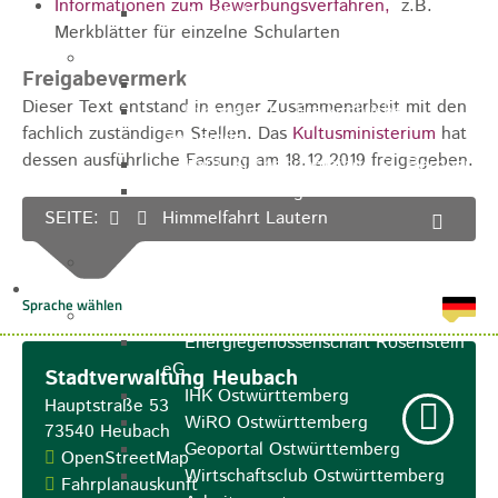
Informationen zum Bewerbungsverfahren,
z.B.
Apotheken
Merkblätter für einzelne Schularten
Kirchen
Freigabevermerk
Evangelische St.-Ulrich-Kirche
Dieser Text entstand in enger Zusammenarbeit mit den
Evangelisch - Freikirchliche
fachlich zuständigen Stellen. Das
Kultusministerium
hat
Gemeinde
dessen ausführliche Fassung am 18.12.2019 freigegeben.
Kath. Kirchengemeinde St. Bernhard
Kath. Kirchengemeinde Mariä
SEITE:
Himmelfahrt Lautern
Stadtarchiv
Bauen / Wirtschaft
Allgemein
Energiegenossenschaft Rosenstein
eG
Stadtverwaltung Heubach
IHK Ostwürttemberg
Hauptstraße 53
WiRO Ostwürttemberg
73540
Heubach
Geoportal Ostwürttemberg
OpenStreetMap
Wirtschaftsclub Ostwürttemberg
Fahrplanauskunft