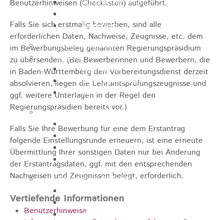
Zukunftswerkstatt
Benutzerhinweisen (Checklisten) aufgeführt.
Sozialpädagogische Familienberatung
Falls Sie sich erstmalig bewerben, sind alle
Kinderfest
erforderlichen Daten, Nachweise, Zeugnisse, etc. dem
Ferienprogramm
im Bewerbungsbeleg genannten Regierungspräsidium
Jugend
zu übersenden. (Bei Bewerberinnen und Bewerbern, die
Jugendbüro
in Baden-Württemberg den Vorbereitungsdienst derzeit
Stadtjugendring
absolvieren, liegen die Lehramtsprüfungszeugnisse und
JIL
ggf. weitere Unterlagen in der Regel den
Regierungspräsidien bereits vor.)
Betreuung & Bildung
Kindertagesstätten
Falls Sie Ihre Bewerbung für eine dem Erstantrag
Schulen
folgende Einstellungsrunde erneuern, ist eine erneute
Volkshochschule
Übermittlung Ihrer sonstigen Daten nur bei Änderung
Stadtbibliothek
der Erstantragsdaten, ggf. mit den entsprechenden
Nachweisen und Zeugnissen belegt, erforderlich.
Gesundheit & Medizin
Notrufe
Vertiefende Informationen
Notdienste
Benutzerhinweise
Ärzte