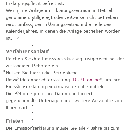
Erklärungspflicht befreit ist.
Jugendparlament
Wenn Ihre Anlage im Erklärungszeitraum in Betrieb
Wahlen
genommen, stillgelegt oder zeitweise nicht betrieben
Wahlen Aktuell
wird, umfasst der Erklärungszeitraum die Teile des
Wahlinformation
Kalenderjahres, in denen die Anlage betrieben worden
ist.
Nachhaltige Stadtentwicklung
Heubach gestalten
Verfahrensablauf
Online Beteiligung
Reichen Sie Ihre Emissionserklärung fristgerecht bei der
Zukunfts Team
zuständigen Behörde ein.
Freizeit / Tourismus
Nutzen Sie hierzu die Betriebliche
Gastgeber
Umweltdatenberichterstattung "
BUBE online
", um Ihre
Veranstaltungen
Emissionserklärung elektronisch zu übermitteln.
Museen & Sammlungen
Die Behörde prüft Ihre Daten und fordert
Schloss
gegebenenfalls Unterlagen oder weitere Auskünfte von
Miedermuseum
Ihnen nach.
Heimatmuseum
Polizeimuseum
Fristen
Haus Anna Vetter
Die Emissionserklärung müsse Sie alle 4 Jahre bis zum