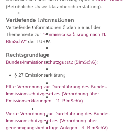
Kugelmarkt
(Betriebliche Umweltdatenberichterstattung).
Vereinsleben
Vertiefende Informationen
Bike the Rock
Allgemein
Vertiefende Informationen finden Sie auf der
Newsletter
Themenseite zur
"Emmissionserklärung nach 11.
Anfahrt
BImSchV"
der LUBW.
Unterkunft
Rechtsgrundlage
Duschmöglichkeiten
Bike Waschplatz
Bundes-Immissionsschutzgesetz (BImSchG):
EXPO
§ 27 Emissionserklärung
Palmares
Geschichte
Elfte Verordnung zur Durchführung des Bundes-
Sponsoren
Immissionsschutzgesetzes (Verordnung über
Presse
Emissionserklärungen - 11. BImSchV)
U9 - U15
Vierte Verordnung zur Durchführung des Bundes-
Streckenbeschreibung
Immissionschutzgesetzes (Verordnung über
Ausschreibung
genehmigungsbedürftige Anlagen - 4. BImSchV)