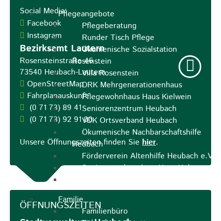
Social Media:
Pflegeangebote
Facebook
Pflegeberatung
Instagram
Runder Tisch Pflege
Bezirksamt Lautern
Ökumenische Sozialstation
Rosensteinstraße 46
Rosenstein
73540
Heubach-Lautern
Villa Rosenstein
OpenStreetMap
DRK Mehrgenerationenhaus
Fahrplanauskunft
Pflegewohnhaus Haus Kielwein
(0
71
73) 89
41
Seniorenzentrum Heubach
(0
71
73) 92
91
00
VDK Ortsverband Heubach
Ökumenische Nachbarschaftshilfe
Unsere Öffnungszeiten finden Sie
hier
.
Heubach
Förderverein Altenhilfe Heubach e.V.
Seniorenwohnanlage Haus Hohgarten
Bischof Sproll Haus
Familie
ÖFFNUNGSZEITEN
Familienbüro