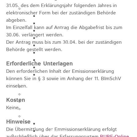
31.05. des dem Erklärungsjahr folgenden Jahres in
Sehenswürdigkeiten
elektronischer Form bei der zuständigen Behörde
Rathaus
abgeben.
Blockturm
Im Einzelfall kann auf Antrag die Abgabefrist bis zum
Ev. Kirche
30.06. verlängert werden.
Miedermuseum
Der Antrag muss bis zum 30.04. bei der zuständigen
Haus "Anna Vetter"
Behörde gestellt werden.
Polizeimuseum Heubach e.V.
Das Schloss in Heubach
Erforderliche Unterlagen
Der Rosenstein
Den erforderlichen Inhalt der Emissionserklärung
Höhlen rund um Heubach
können Sie in § 3 sowie im Anhang der 11. BImSchV
einsehen.
Heubach Tour
archaeopfad
Kosten
Flugplatz
Keine
Anreise
Schwimmbäder
Hinweise
Hallenbad
Die Übermittlung der Emmissionserklärung erfolgt
Freibad
außschließlich über das Erfassungssystem
BUBE-Online