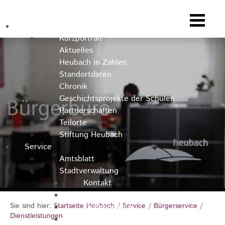
Heubach
Kurzportrait
Aktuelles
Heubach in Zahlen
Standortdaten
Chronik
Geschichtsprojekte der Schulen
Partnerschaften
Teilorte
Stiftung Heubach
Service
Amtsblatt
Stadtverwaltung
Kontakt
Rathausteam
Sie sind hier:
Startseite Heubach
/
Service
/
Bürgerservice
/
Organigramm
Dienstleistungen
Stellenausschreibungen