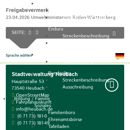
Marathon
Freigabevermerk
Streckenbeschreibung
23.04.2026 Umweltministerium Baden-Württemberg
Ausschreibung Marathon
Enduro
SEITE:
Streckenbeschreibung
Ausschreibung
Pumptrack
Ausschreibung
Bundesliga
Stadtverwaltung Heubach
Streckenbeschreibung
Hauptstraße 53
Ausschreibung
73540
Heubach
OpenStreetMap
Bildung / Familie
Fahrplanauskunft
Soziales
info@heubach.de
Familienbüro
(0
71
73) 181-0
Ehrenamtsbörse
(0
71
73) 181-49
Tafelladen