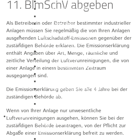
11. BlmSchV abgeben
Sporthalle
Stadthalle großer Saal
Stadthalle kleiner Saal
Als Betreiberin oder Betreiber bestimmter industrieller
Tennishalle
Anlagen müssen Sie regelmäßig die von Ihren Anlagen
Qualifizierter Mietspiegel
ausgehenden Luftschadstoff-Emissionen gegenüber der
Steuern & Gebühren
zuständigen Behörde erklären. Die Emissionserklärung
Wasserverbrauchsgebühr
enthält Angaben über Art, Menge, räumliche und
Hundesteuer
zeitliche Verteilung der Luftverunreinigungen, die von
Vergnügungssteuer
einer Anlage in einem bestimmten Zeitraum
Hebesätze
ausgegangen sind.
Kindergartengebühren
Hallenbenutzungsgebühren
Die Emissionserklärung geben Sie alle 4 Jahre bei der
Hallenbad & Freibad
zuständigen Behörde ab.
Verwaltungsgebühren
Wenn von Ihrer Anlage nur unwesentliche
Politik
Luftverunreinigungen ausgehen, können Sie bei der
Bürgermeister
zuständigen Behörde beantragen, von der Pflicht zur
Gremien
Abgabe einer Emissionserklärung befreit zu werden.
Bauausschuss