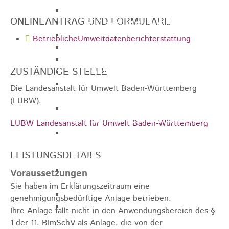
Gemeinderat
ONLINEANTRAG UND FORMULARE
GEO - Vertreter im Aufsichtsrat
Ortschaftsrat
BetrieblicheUmweltdatenberichterstattung
Aufsichtsrat Wohnbau GmbH
Stiftungsrat "Stiftung Heubach"
ZUSTÄNDIGE STELLE
Umlegungsausschuss
Verbandsversammlung der VG
Die Landesanstalt für Umwelt Baden-Württemberg
Rosenstein
(LUBW).
Verbandsversammlung des
Abwasserzweckverband Lauter-Rems
LUBW Landesanstalt für Umwelt Baden-Württemberg
Verbandsversammlung des
Zweckverbands
LEISTUNGSDETAILS
Landeswasserversorgung
Verbandsversammlung Zweckverband
Voraussetzungen
"Gewerbeverband Rosenstein"
Sie haben im Erklärungszeitraum eine
Verwaltungsausschuss
genehmigungsbedürftige Anlage betrieben.
Zweckverband "Gewerbeverband
Ihre Anlage fällt nicht in den Anwendungsbereich des §
Rosenstein" - Verwaltungsrat
1 der 11. BImSchV als Anlage, die von der