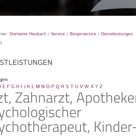
hier:
Startseite Heubach
/
Service
/
Bürgerservice
/
Dienstleistungen
n
NSTLEISTUNGEN
ngen
D
E
F
G
H
I
J
K
L
M
N
O
P
Q
R
S
T
U
V
W
X
Y
Z
zt, Zahnarzt, Apotheker
ychologischer
ychotherapeut, Kinder