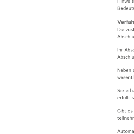
Hinweis
Bedeut
Verfah
Die zus
Abschlu
Ihr Abs
Abschlu
Neben d
wesentl
Sie erh
erfüllt 
Gibt es
teilneh
Automat