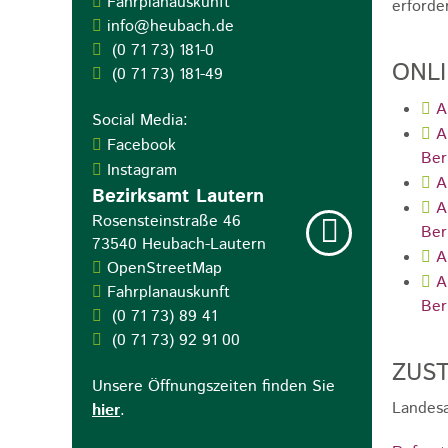
Fahrplanauskunft
erforde
info@heubach.de
(0
71
73) 181-0
ONL
(0
71
73) 181-49
A
Social Media:
A
Facebook
Ber
Instagram
A
Bezirksamt Lautern
A
Rosensteinstraße 46
Ber
73540
Heubach-Lautern
A
OpenStreetMap
A
Fahrplanauskunft
Ber
(0
71
73) 89
41
(0
71
73) 92
91
00
ZUST
Unsere Öffnungszeiten finden Sie
Landesa
hier
.