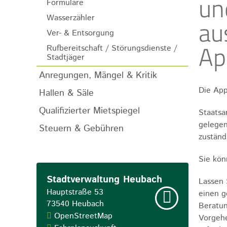
un
Formulare
Wasserzähler
au
Ver- & Entsorgung
Ap
Rufbereitschaft / Störungsdienste /
Stadtjäger
Anregungen, Mängel & Kritik
Die App
Hallen & Säle
Qualifizierter Mietspiegel
Staatsa
gelegen
Steuern & Gebühren
zuständ
Sie kön
Stadtverwaltung Heubach
Lassen 
Hauptstraße 53
einen g
73540
Heubach
Beratun
OpenStreetMap
Vorgehe