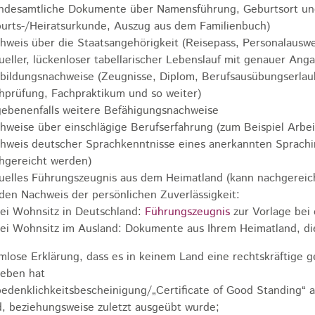
ndesamtliche Dokumente über Namensführung, Geburtsort un
urts-/Heiratsurkunde, Auszug aus dem Familienbuch)
hweis über die Staatsangehörigkeit (Reisepass, Personalauswe
ueller, lückenloser tabellarischer Lebenslauf mit genauer An
bildungsnachweise (Zeugnisse, Diplom, Berufsausübungserlaub
hprüfung, Fachpraktikum und so weiter)
ebenenfalls weitere Befähigungsnachweise
hweise über einschlägige Berufserfahrung (zum Beispiel Arbei
hweis deutscher Sprachkenntnisse eines anerkannten Sprachin
hgereicht werden)
uelles Führungszeugnis aus dem Heimatland (kann nachgereic
 den Nachweis der persönlichen Zuverlässigkeit:
ei Wohnsitz in Deutschland:
Führungszeugnis
zur Vorlage bei
ei Wohnsitz im Ausland: Dokumente aus Ihrem Heimatland, die
mlose Erklärung, dass es in keinem Land eine rechtskräftige ge
eben hat
edenklichkeitsbescheinigung/„Certificate of Good Standing“ 
d, beziehungsweise zuletzt ausgeübt wurde;