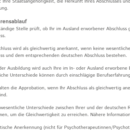
: Ihre Staatsangehörigkeit, die Herkunft Ihres Abschlusses und
ung.
rensablauf
tändige Stelle prüft, ob Ihr im Ausland erworbener Abschluss
ss.
chluss wird als gleichwertig anerkannt, wenn keine wesentlic
ss und dem entsprechenden deutschen Abschluss bestehen.
er Ausbildung wird auch Ihre im In- oder Ausland erworbene B
iche Unterschiede können durch einschlägige Berufserfahrun
alten die Approbation, wenn Ihr Abschluss als gleichwertig a
sind.
 wesentliche Unterschiede zwischen Ihrer und der deutschen R
men, um die Gleichwertigkeit zu erreichen.
Nähere Information
ische Anerkennung (nicht für Psychotherapeutinnen/Psychot