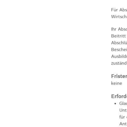
Für Abs
Wirtsch
Ihr Abs
Beitrit
Abschlü
Beschei
Ausbild
zuständ
Friste
keine
Erford
Gla
Unt
für
Ant