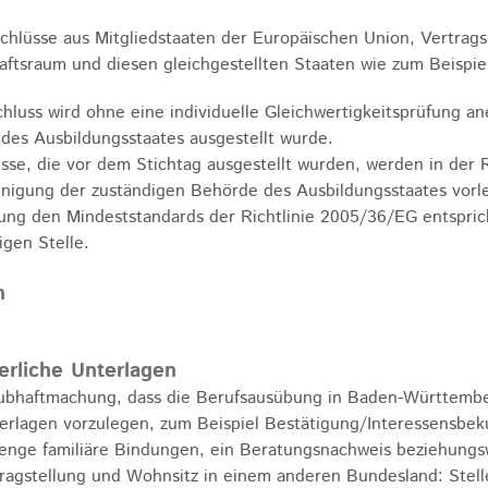
chlüsse aus Mitgliedstaaten der Europäischen Union, Vertra
aftsraum und diesen gleichgestellten Staaten wie zum Beispiel
chluss wird ohne eine individuelle Gleichwertigkeitsprüfung 
t des Ausbildungsstaates ausgestellt wurde.
sse, die vor dem Stichtag ausgestellt wurden, werden in der
nigung der zuständigen Behörde des Ausbildungsstaates vorleg
ung den Mindeststandards der Richtlinie 2005/36/EG entspri
igen Stelle.
n
erliche Unterlagen
ubhaftmachung, dass die Berufsausübung in Baden-Württember
erlagen vorzulegen, zum Beispiel Bestätigung/Interessensbe
 enge familiäre Bindungen, ein Beratungsnachweis beziehungs
ragstellung und Wohnsitz in einem anderen Bundesland: Stel