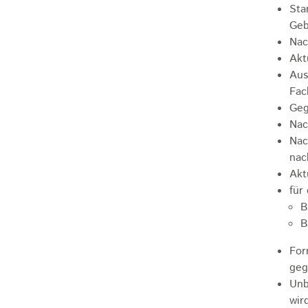
Sta
Geb
Nac
Akt
Aus
Fac
Geg
Nac
Nac
nac
Akt
für
B
B
For
geg
Unb
wir