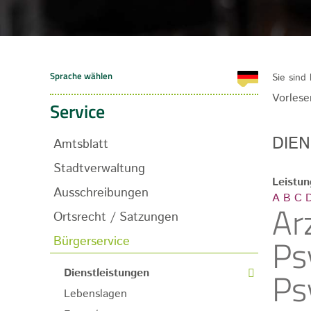
Sie sind 
Vorlese
Service
DIE
Amtsblatt
Stadtverwaltung
Leistu
Ausschreibungen
A
B
C
Ar
Ortsrecht / Satzungen
Ps
Bürgerservice
Ps
Dienstleistungen
Lebenslagen