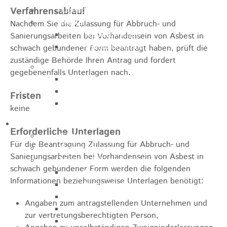
Verfahrensablauf
Jugendparlament
Wahlen
Nachdem Sie die Zulassung für Abbruch- und
Wahlen Aktuell
Sanierungsarbeiten bei Vorhandensein von Asbest in
Wahlinformation
schwach gebundener Form beantragt haben, prüft die
zuständige Behörde Ihren Antrag und fordert
Nachhaltige Stadtentwicklung
gegebenenfalls Unterlagen nach.
Heubach gestalten
Online Beteiligung
Fristen
Zukunfts Team
keine
Freizeit / Tourismus
Erforderliche Unterlagen
Gastgeber
Für die Beantragung Zulassung für Abbruch- und
Veranstaltungen
Sanierungsarbeiten bei Vorhandensein von Asbest in
Museen & Sammlungen
schwach gebundener Form werden die folgenden
Schloss
Informationen beziehungsweise Unterlagen benötigt:
Miedermuseum
Heimatmuseum
Angaben zum antragstellenden Unternehmen und
Polizeimuseum
zur vertretungsberechtigten Person,
Haus Anna Vetter