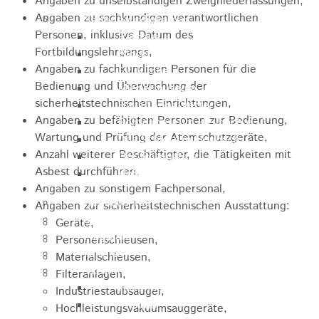
Angaben zu unselbständigen Zweigniederlassungen,
Angaben zu sachkundigen verantwortlichen
Sehenswürdigkeiten
Personen, inklusive Datum des
Rathaus
Fortbildungslehrgangs,
Blockturm
Angaben zu fachkundigen Personen für die
Ev. Kirche
Bedienung und Überwachung der
Miedermuseum
sicherheitstechnischen Einrichtungen,
Haus "Anna Vetter"
Angaben zu befähigten Personen zur Bedienung,
Polizeimuseum Heubach e.V.
Wartung und Prüfung der Atemschutzgeräte,
Das Schloss in Heubach
Anzahl weiterer Beschäftigter, die Tätigkeiten mit
Der Rosenstein
Asbest durchführen,
Höhlen rund um Heubach
Angaben zu sonstigem Fachpersonal,
Heubach Tour
Angaben zur sicherheitstechnischen Ausstattung:
archaeopfad
Geräte,
Flugplatz
Personenschleusen,
Anreise
Materialschleusen,
Schwimmbäder
Filteranlagen,
Hallenbad
Industriestaubsauger,
Freibad
Hochleistungsvakuumsauggeräte,