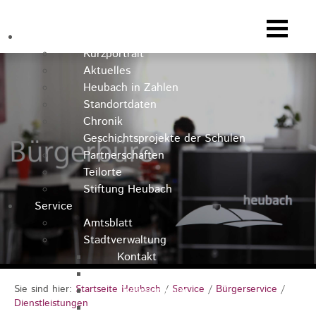
Heubach
Kurzportrait
Aktuelles
Heubach in Zahlen
Standortdaten
Chronik
Geschichtsprojekte der Schulen
Partnerschaften
Teilorte
Stiftung Heubach
Service
Amtsblatt
Stadtverwaltung
Kontakt
Rathausteam
Sie sind hier:
Startseite Heubach
/
Service
/
Bürgerservice
/
Organigramm
Dienstleistungen
Stellenausschreibungen