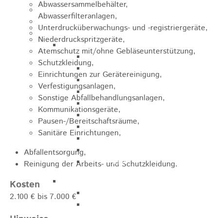
Abwassersammelbehälter,
Kugelmarkt
Abwasserfilteranlagen,
Vereinsleben
Unterdrucküberwachungs- und -registriergeräte,
Bike the Rock
Niederdruckspritzgeräte,
Allgemein
Atemschutz mit/ohne Gebläseunterstützung,
Newsletter
Schutzkleidung,
Anfahrt
Einrichtungen zur Gerätereinigung,
Unterkunft
Verfestigungsanlagen,
Duschmöglichkeiten
Sonstige Abfallbehandlungsanlagen,
Bike Waschplatz
Kommunikationsgeräte,
EXPO
Pausen-/Bereitschaftsräume,
Palmares
Sanitäre Einrichtungen,
Geschichte
Sponsoren
Abfallentsorgung,
Presse
Reinigung der Arbeits- und Schutzkleidung.
U9 - U15
Kosten
Streckenbeschreibung
2.100 € bis 7.000 €
Ausschreibung