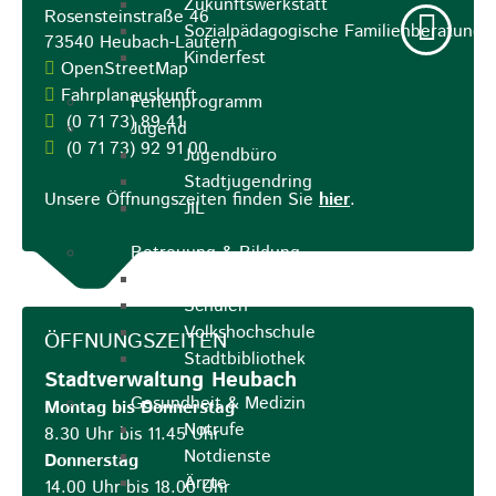
Zukunftswerkstatt
Rosensteinstraße 46
Sozialpädagogische Familienberatung
73540
Heubach-Lautern
Kinderfest
OpenStreetMap
Fahrplanauskunft
Ferienprogramm
(0
71
73) 89
41
Jugend
(0
71
73) 92
91
00
Jugendbüro
Stadtjugendring
Unsere Öffnungszeiten finden Sie
hier
.
JIL
Betreuung & Bildung
Kindertagesstätten
Schulen
Volkshochschule
ÖFFNUNGSZEITEN
Stadtbibliothek
Stadtverwaltung Heubach
Gesundheit & Medizin
Montag bis Donnerstag
Notrufe
8.30 Uhr bis 11.45 Uhr
Notdienste
Donnerstag
Ärzte
14.00 Uhr bis 18.00 Uhr