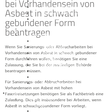
bei Vorhandensein von
Sporthalle
Stadthalle großer Saal
Asbest in schwach
Stadthalle kleiner Saal
gebundener Form
Tennishalle
beantragen
Qualifizierter Mietspiegel
Steuern & Gebühren
Wasserverbrauchsgebühr
Wenn Sie Sanierungs- oder Abbrucharbeiten bei
Hundesteuer
Vorhandensein von Asbest in schwach gebundener
Vergnügungssteuer
Form durchführen wollen, benötigen Sie eine
Hebesätze
Zulassung, die Sie bei der zuständigen Behörde
Kindergartengebühren
beantragen müssen.
Hallenbenutzungsgebühren
Hallenbad & Freibad
Für Sanierungs- oder Abbrucharbeiten bei
Verwaltungsgebühren
Vorhandensein von Asbest mit hohen
Politik
Faserfreisetzungen benötigen Sie als Fachbetrieb eine
Bürgermeister
Zulassung. Dies gilt insbesondere bei Arbeiten, wenn
Gremien
Asbest in schwachgebundener Form vorliegt.
Bauausschuss