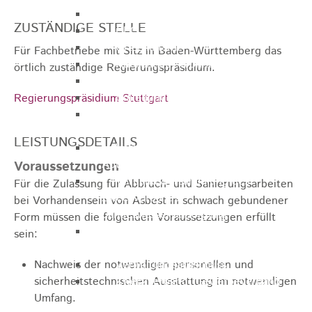
Gemeinderat
ZUSTÄNDIGE STELLE
GEO - Vertreter im Aufsichtsrat
Ortschaftsrat
Für Fachbetriebe mit Sitz in Baden-Württemberg das
Aufsichtsrat Wohnbau GmbH
örtlich zuständige Regierungspräsidium.
Stiftungsrat "Stiftung Heubach"
Umlegungsausschuss
Regierungspräsidium Stuttgart
Verbandsversammlung der VG
Rosenstein
LEISTUNGSDETAILS
Verbandsversammlung des
Abwasserzweckverband Lauter-Rems
Voraussetzungen
Verbandsversammlung des
Für die Zulassung für Abbruch- und Sanierungsarbeiten
Zweckverbands
bei Vorhandensein von Asbest in schwach gebundener
Landeswasserversorgung
Form müssen die folgenden Voraussetzungen erfüllt
Verbandsversammlung Zweckverband
sein:
"Gewerbeverband Rosenstein"
Nachweis der notwendigen personellen und
Verwaltungsausschuss
sicherheitstechnischen Ausstattung im notwendigen
Zweckverband "Gewerbeverband
Umfang.
Rosenstein" - Verwaltungsrat