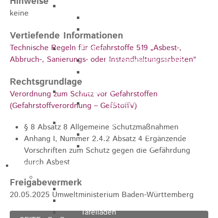
Hinweise
Marathon
keine
Streckenbeschreibung
Ausschreibung Marathon
Vertiefende Informationen
Technische Regeln für Gefahrstoffe 519 „Asbest-,
Enduro
Abbruch-, Sanierungs- oder Instandhaltungsarbeiten“
Streckenbeschreibung
Ausschreibung
Rechtsgrundlage
Pumptrack
Verordnung zum Schutz vor Gefahrstoffen
Ausschreibung
(Gefahrstoffverordnung – GefStoffV)
Bundesliga
§ 8 Absatz 8 Allgemeine Schutzmaßnahmen
Streckenbeschreibung
Anhang I, Nummer 2.4.2 Absatz 4 Ergänzende
Ausschreibung
Vorschriften zum Schutz gegen die Gefährdung
durch Asbest
Bildung / Familie
Soziales
Freigabevermerk
Familienbüro
20.05.2025 Umweltministerium Baden-Württemberg
Ehrenamtsbörse
Tafelladen