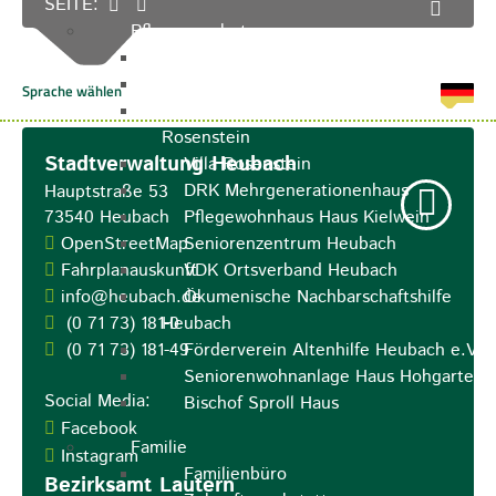
SEITE:
Pflegeangebote
Pflegeberatung
Runder Tisch Pflege
Ökumenische Sozialstation
Rosenstein
Stadtverwaltung Heubach
Villa Rosenstein
DRK Mehrgenerationenhaus
Hauptstraße 53
73540
Heubach
Pflegewohnhaus Haus Kielwein
OpenStreetMap
Seniorenzentrum Heubach
Fahrplanauskunft
VDK Ortsverband Heubach
info@heubach.de
Ökumenische Nachbarschaftshilfe
(0
71
73) 181-0
Heubach
(0
71
73) 181-49
Förderverein Altenhilfe Heubach e.V.
Seniorenwohnanlage Haus Hohgarten
Social Media:
Bischof Sproll Haus
Facebook
Familie
Instagram
Familienbüro
Bezirksamt Lautern