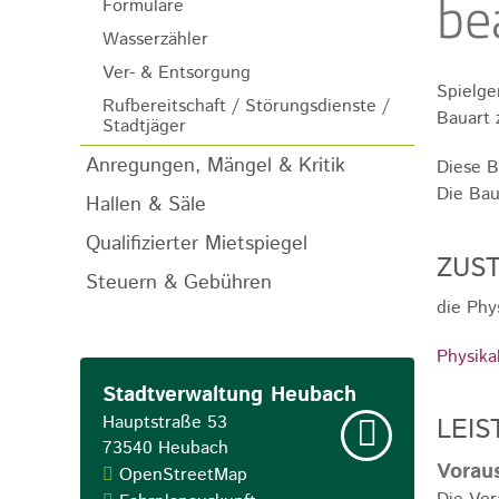
be
Formulare
Wasserzähler
Ver- & Entsorgung
Spielge
Rufbereitschaft / Störungsdienste /
Bauart 
Stadtjäger
Anregungen, Mängel & Kritik
Diese B
Die Baua
Hallen & Säle
Qualifizierter Mietspiegel
ZUST
Steuern & Gebühren
die Phy
Physika
Stadtverwaltung Heubach
Hauptstraße 53
LEIS
73540
Heubach
Vorau
OpenStreetMap