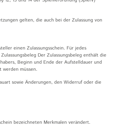
§ 12, 13 und 14 der Spielverordnung (SpielV)
etzungen gelten, die auch bei der Zulassung von
teller einen Zulassungsschein. Für jedes
 Zulassungsbeleg Der Zulassungsbeleg enthält die
habers, Beginn und Ende der Aufstelldauer und
et werden müssen.
Bauart sowie Änderungen, den Widerruf oder die
sschein bezeichneten Merkmalen verändert.