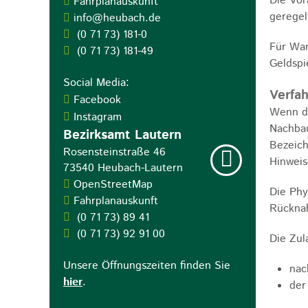
Die Vor
Fahrplanauskunft
geregel
info@heubach.de
(0
71
73) 181-0
Für War
(0
71
73) 181-49
Geldspi
Social Media:
Verfah
Facebook
Wenn di
Instagram
Nachbau
Bezirksamt Lautern
Bezeich
Rosensteinstraße 46
Hinweis
73540
Heubach-Lautern
OpenStreetMap
Die Phy
Fahrplanauskunft
Rücknah
(0
71
73) 89
41
(0
71
73) 92
91
00
Die Zul
Unsere Öffnungszeiten finden Sie
nac
hier
.
der