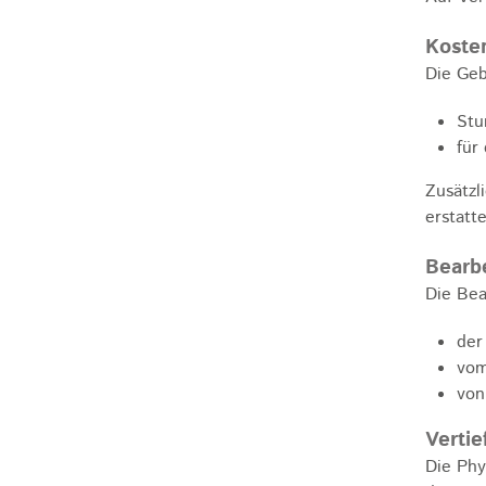
Koste
Die Geb
Stu
für
Zusätzl
erstatt
Bearb
Die Bea
der
vom
von
Vertie
Die Phy