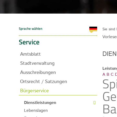
Sie sind 
Vorlese
Service
DIE
Amtsblatt
Stadtverwaltung
Leistu
Ausschreibungen
A
B
C
Sp
Ortsrecht / Satzungen
Ge
Bürgerservice
Ba
Dienstleistungen
Lebenslagen