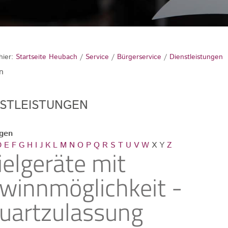
hier:
Startseite Heubach
/
Service
/
Bürgerservice
/
Dienstleistungen
n
NSTLEISTUNGEN
ngen
D
E
F
G
H
I
J
K
L
M
N
O
P
Q
R
S
T
U
V
W
X
Y
Z
ielgeräte mit
winnmöglichkeit -
uartzulassung