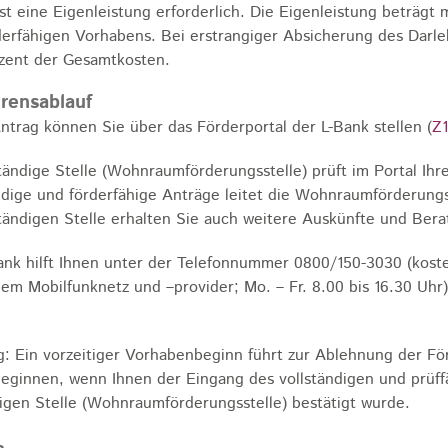
ist eine Eigenleistung erforderlich.
Die Eigenleistung beträgt
derfähigen Vorhabens. Bei erstrangiger Absicherung des Darle
zent
der Gesamtkosten.
rensablauf
ntrag können Sie über das Förderportal der L-Bank stellen (
Z1
tändige Stelle (Wohnraumförderungsstelle) prüft im Portal Ihre
ndige und förderfähige Anträge leitet die Wohnraumförderungs
tändigen Stelle erhalten Sie auch weitere Auskünfte und Ber
ank hilft Ihnen unter der Telefonnummer 0800/150-3030 (kost
em Mobilfunknetz und –provider; Mo. – Fr. 8.00 bis 16.30 Uhr)
: Ein vorzeitiger Vorhabenbeginn führt zur Ablehnung der F
beginnen, wenn Ihnen der Eingang des vollständigen und prüf
igen Stelle (Wohnraumförderungsstelle) bestätigt wurde.