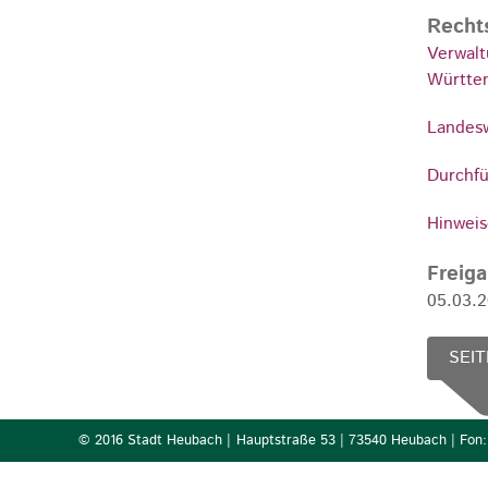
Recht
Verwalt
Württe
Landes
Durchfü
Hinweis
Freig
05.03.
SEIT
© 2016 Stadt Heubach |
Hauptstraße 53 | 73540 Heubach | Fon: 