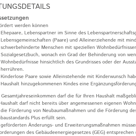
TUNGSDETAILS
ssetzungen
ördert werden können
Ehepaare, Lebenspartner im Sinne des Lebenspartnerschaftsg
Lebensgemeinschaften (Paare) und Alleinerziehende mit min
schwerbehinderte Menschen mit speziellen Wohnbedürfnisse
Sozialgesetzbuch, wonach ein Grad der Behinderung von wenigs
Wo
hnbedürfnisse hinsichtlich des Grundrisses oder der Aus
herrühren.
Kinderlose Paare sowie Alleinstehende mit Kinderwunsch habe
Haushalt hinzugekommenen Kindes eine Ergänzungsförderung
 Gesamtjahreseinkommen darf die für Ihren Haushalt maßgebl
 Haushalt darf nicht bereits über angemessenen eigenen Woh
 die Förderung von Neubaumaßnahmen und die Förderung des
baustandards Plus erfüllt sein.
 geförderten Änderungs- und Erweiterungsmaßnahmen müssen 
orderungen des Gebäudeenergiegesetzes (GEG) entsprechen (z