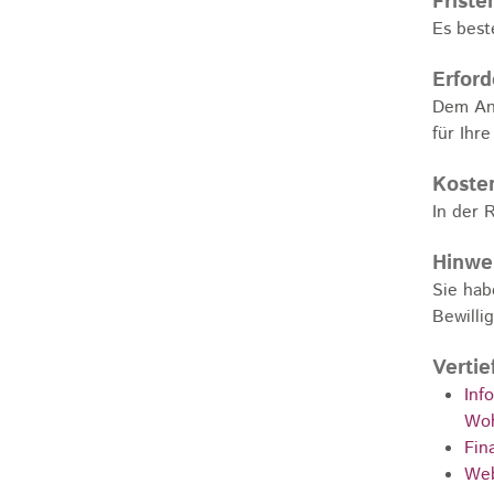
Friste
Es best
Erford
Dem Ant
für Ihr
Koste
In der 
Hinwe
Sie hab
Bewilli
Vertie
Inf
Wo
Fin
Web