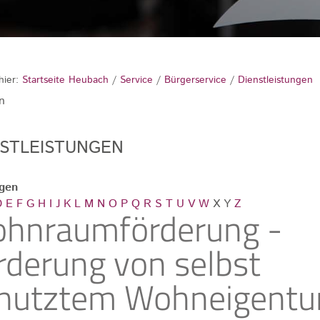
hier:
Startseite Heubach
/
Service
/
Bürgerservice
/
Dienstleistungen
n
NSTLEISTUNGEN
ngen
D
E
F
G
H
I
J
K
L
M
N
O
P
Q
R
S
T
U
V
W
X
Y
Z
hnraumförderung -
rderung von selbst
nutztem Wohneigent