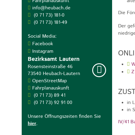
Fahrplanauskunft
alt
info@heubach.de
Die För
(0
71
73) 181-0
(0
71
73) 181-49
Der gef
niedri
Social Media:
Facebook
Instagram
ONL
Bezirksamt Lautern
W
Rosensteinstraße 46
Z
73540
Heubach-Lautern
OpenStreetMap
Fahrplanauskunft
ZUST
(0
71
73) 89
41
(0
71
73) 92
91
00
in 
in 
Unsere Öffnungszeiten finden Sie
IV/41 B
hier
.