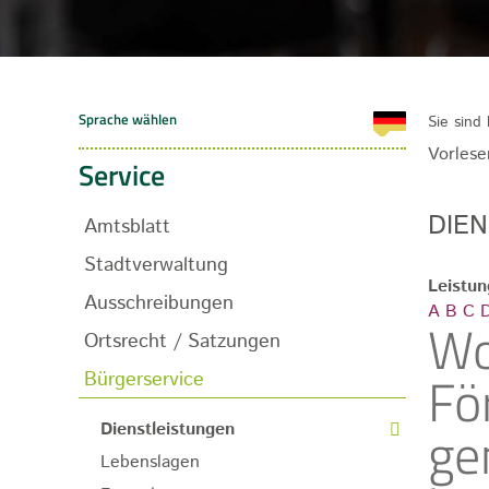
Sie sind 
Vorlese
Service
DIE
Amtsblatt
Stadtverwaltung
Leistu
Ausschreibungen
A
B
C
Wo
Ortsrecht / Satzungen
Fö
Bürgerservice
ge
Dienstleistungen
Lebenslagen