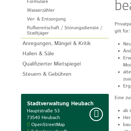
be
Formulare
Wasserzähler
Ver- & Entsorgung
Privat
Rufbereitschaft / Störungsdienste /
gilt für:
Stadtjäger
Anregungen, Mängel & Kritik
Neu
Änd
Hallen & Säle
Erw
Qualifizierter Mietspiegel
Mod
alt
Steuern & Gebühren
zus
Erg
Eine zu
Stadtverwaltung Heubach
ab 
Hauptstraße 53
73540
Heubach
Her
OpenStreetMap
bau