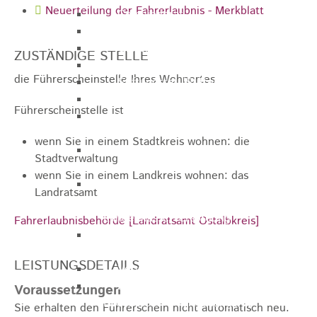
Neuerteilung der Fahrerlaubnis - Merkblatt
Gemeinderat
GEO - Vertreter im Aufsichtsrat
Ortschaftsrat
ZUSTÄNDIGE STELLE
Aufsichtsrat Wohnbau GmbH
die Führerscheinstelle Ihres Wohnortes
Stiftungsrat "Stiftung Heubach"
Umlegungsausschuss
Führerscheinstelle ist
Verbandsversammlung der VG
Rosenstein
wenn Sie in einem Stadtkreis wohnen: die
Verbandsversammlung des
Stadtverwaltung
Abwasserzweckverband Lauter-Rems
wenn Sie in einem Landkreis wohnen: das
Verbandsversammlung des
Landratsamt
Zweckverbands
Landeswasserversorgung
Fahrerlaubnisbehörde [Landratsamt Ostalbkreis]
Verbandsversammlung Zweckverband
"Gewerbeverband Rosenstein"
LEISTUNGSDETAILS
Verwaltungsausschuss
Zweckverband "Gewerbeverband
Voraussetzungen
Rosenstein" - Verwaltungsrat
Sie erhalten den Führerschein nicht automatisch neu.