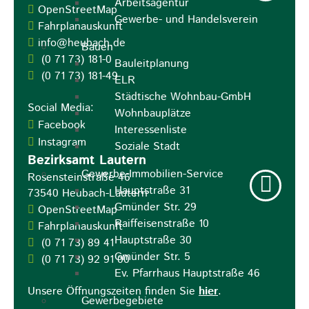
Arbeitsagentur
OpenStreetMap
Gewerbe- und Handelsverein
Fahrplanauskunft
info@heubach.de
Bauen
(0
71
73) 181-0
Bauleitplanung
(0
71
73) 181-49
ELR
Städtische Wohnbau-GmbH
Social Media:
Wohnbauplätze
Facebook
Interessenliste
Instagram
Soziale Stadt
Bezirksamt Lautern
Gewerbe-Immobilien-Service
Rosensteinstraße 46
Hauptstraße 31
73540
Heubach-Lautern
Gmünder Str. 29
OpenStreetMap
Raiffeisenstraße 10
Fahrplanauskunft
Hauptstraße 30
(0
71
73) 89
41
Gmünder Str. 5
(0
71
73) 92
91
00
Ev. Pfarrhaus Hauptstraße 46
Unsere Öffnungszeiten finden Sie
hier
.
Gewerbegebiete