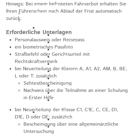
Hinweis: Bei einem befristeten Fahrverbot erhalten Sie
Kugelmarkt
Ihren Führerschein nach Ablauf der Frist automatisch
Vereinsleben
zurück.
Bike the Rock
Allgemein
Erforderliche Unterlagen
Newsletter
Personalausweis oder Reisepass
Anfahrt
ein biometrisches Passfoto
Unterkunft
Strafbefehl oder Gerichtsurteil mit
Duschmöglichkeiten
Rechtskraftvermerk
Bike Waschplatz
bei Neuerteilung der Klassen A, A1, A2, AM, B, BE,
EXPO
L oder T: zusätzlich
Palmares
Sehtestbescheinigung
Geschichte
Nachweis über die Teilnahme an einer Schulung
Sponsoren
in Erster Hilfe
Presse
bei Neuerteilung der Klasse C1, C1E, C, CE, D1,
U9 - U15
D1E, D oder DE: zusätzlich
Streckenbeschreibung
Bescheinigung über eine allgemeinärztliche
Ausschreibung
Untersuchung