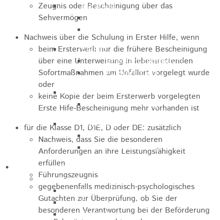
Zeugnis oder Bescheinigung über das
Marathon
Sehvermögen
Streckenbeschreibung
Ausschreibung Marathon
Nachweis über die Schulung in Erster Hilfe, wenn
beim Ersterwerb nur die frühere Bescheinigung
Enduro
über eine Unterweisung in lebensrettenden
Streckenbeschreibung
Sofortmaßnahmen am Unfallort vorgelegt wurde
Ausschreibung
oder
Pumptrack
keine Kopie der beim Ersterwerb vorgelegten
Ausschreibung
Erste Hife-Bescheinigung mehr vorhanden ist
Bundesliga
für die Klasse D1, D1E, D oder DE: zusätzlich
Streckenbeschreibung
Nachweis, dass Sie die besonderen
Ausschreibung
Anforderungen an Ihre Leistungsfähigkeit
erfüllen
Bildung / Familie
Führungszeugnis
Soziales
gegebenenfalls medizinisch-psychologisches
Familienbüro
Gutachten zur Überprüfung, ob Sie der
Ehrenamtsbörse
besonderen Verantwortung bei der Beförderung
Tafelladen