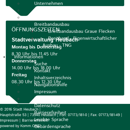
Unternehmen
Kommunale Wärmeplanung
Starkregenrisiko und Hochwasser
Breitbandausbau
ÖFFNUNGSZEITEN
Breitbandausbau Graue Flecken
Breitband - Eigenwirtschaftlicher
Stadtverwaltung Heubach
Ausbau - TNG
Montag bis Donnerstag
8.30 Uhr bis 11.45 Uhr
Informationen
Donnerstag
Suche
14.00 Uhr bis 18.00 Uhr
Kontakt
Freitag
Inhaltsverzeichnis
08.30 Uhr bis 12.30 Uhr
Navigationshilfe
Impressum
Nutzungsbedingungen
Datenschutz
© 2016 Stadt Heubach |
Barrierefreiheit
Hauptstraße 53 | 73540 Heubach | Fon: 07173/181-0 | Fax: 07173/181-49 |
Leichte Sprache
Impressum
|
Barrierefreiheit
p
owered by
Komm.ONE
Gebärdensprache