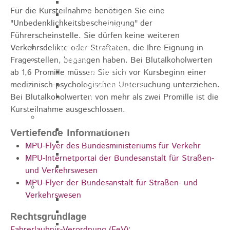
Zukunftswerkstatt
Für die Kursteilnahme benötigen Sie eine
Sozialpädagogische Familienberatung
"Unbedenklichkeitsbescheinigung" der
Kinderfest
Führerscheinstelle. Sie dürfen keine weiteren
Ferienprogramm
Verkehrsdelikte oder Straftaten, die Ihre Eignung in
Jugend
Frage stellen, begangen haben. Bei Blutalkoholwerten
Jugendbüro
ab 1,6 Promille müssen Sie sich vor Kursbeginn einer
Stadtjugendring
medizinisch-psychologischen Untersuchung unterziehen.
JIL
Bei Blutalkoholwerten von mehr als zwei Promille ist die
Kursteilnahme ausgeschlossen.
Betreuung & Bildung
Kindertagesstätten
Vertiefende Informationen
Schulen
MPU-Flyer des Bundesministeriums für Verkehr
Volkshochschule
MPU-Internetportal der Bundesanstalt für Straßen-
Stadtbibliothek
und Verkehrswesen
MPU-Flyer der Bundesanstalt für Straßen- und
Gesundheit & Medizin
Verkehrswesen
Notrufe
Notdienste
Rechtsgrundlage
Ärzte
Fahrerlaubnis-Verordnung (FeV)
: