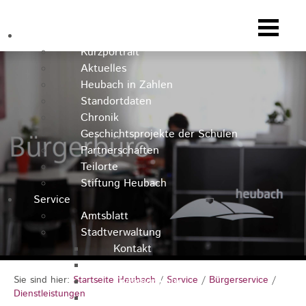
Heubach
Kurzportrait
Aktuelles
Heubach in Zahlen
Standortdaten
Chronik
Geschichtsprojekte der Schulen
Partnerschaften
Teilorte
Stiftung Heubach
Service
Amtsblatt
Stadtverwaltung
Kontakt
Rathausteam
Sie sind hier:
Startseite Heubach
/
Service
/
Bürgerservice
/
Organigramm
Dienstleistungen
Stellenausschreibungen