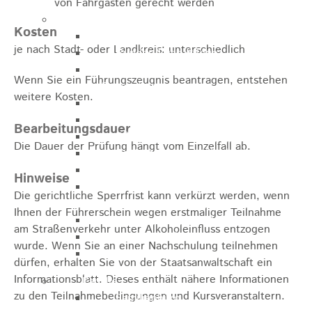
von Fahrgästen gerecht werden
Pflegeangebote
Kosten
Pflegeberatung
je nach Stadt- oder Landkreis: unterschiedlich
Runder Tisch Pflege
Ökumenische Sozialstation
Wenn Sie ein Führungszeugnis beantragen, entstehen
Rosenstein
weitere Kosten.
Villa Rosenstein
DRK Mehrgenerationenhaus
Bearbeitungsdauer
Pflegewohnhaus Haus Kielwein
Die Dauer der Prüfung hängt vom Einzelfall ab.
Seniorenzentrum Heubach
VDK Ortsverband Heubach
Hinweise
Ökumenische Nachbarschaftshilfe
Die gerichtliche Sperrfrist kann verkürzt werden, wenn
Heubach
Ihnen der Führerschein wegen erstmaliger Teilnahme
Förderverein Altenhilfe Heubach e.V.
am Straßenverkehr unter Alkoholeinfluss entzogen
Seniorenwohnanlage Haus Hohgarten
wurde. Wenn Sie an einer Nachschulung teilnehmen
Bischof Sproll Haus
dürfen, erhalten Sie von der Staatsanwaltschaft ein
Informationsblatt. Dieses enthält nähere Informationen
Familie
zu den Teilnahmebedingungen und Kursveranstaltern.
Familienbüro