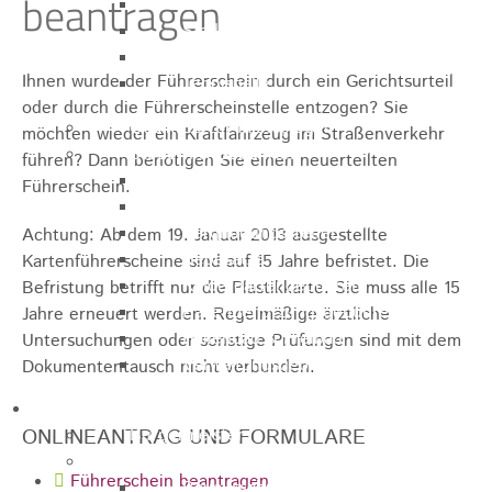
beantragen
Sporthalle
Stadthalle großer Saal
Stadthalle kleiner Saal
Ihnen wurde der Führerschein durch ein Gerichtsurteil
Tennishalle
oder durch die Führerscheinstelle entzogen? Sie
Qualifizierter Mietspiegel
möchten wieder ein Kraftfahrzeug im Straßenverkehr
Steuern & Gebühren
führen? Dann benötigen Sie einen neuerteilten
Wasserverbrauchsgebühr
Führerschein.
Hundesteuer
Vergnügungssteuer
Achtung:
Ab dem 19. Januar 2013 ausgestellte
Hebesätze
Kartenführersche
i
ne sind auf 15 Jahre befristet. Die
Kindergartengebühren
Befristung betrifft nur die Pla
s
tikkarte. Sie muss alle 15
Hallenbenutzungsgebühren
Jahre erneuert werden. Regelmäßige ärztliche
Hallenbad & Freibad
Untersuchungen oder sonstige Prüfungen sind mit dem
Verwaltungsgebühren
Dokumententausch nicht verbunden.
Politik
ONLINEANTRAG UND FORMULARE
Bürgermeister
Gremien
Führerschein beantragen
Bauausschuss