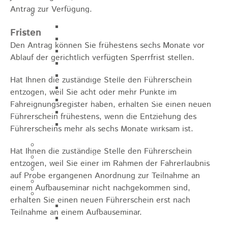
Antrag zur Verfügung.
Sehenswürdigkeiten
Rathaus
Fristen
Blockturm
Den Antrag können Sie frühestens sechs Monate vor
Ev. Kirche
Ablauf der gerichtlich verfügten Sperrfrist stellen.
Miedermuseum
Haus "Anna Vetter"
Hat Ihnen die zuständige Stelle den Führerschein
Polizeimuseum Heubach e.V.
entzogen, weil Sie acht oder mehr Punkte im
Das Schloss in Heubach
Fahreignungsregister haben, erhalten Sie einen neuen
Der Rosenstein
Führerschein frühestens, wenn die Entziehung des
Höhlen rund um Heubach
Führerscheins mehr als sechs Monate wirksam ist.
Heubach Tour
Hat Ihnen die zuständige Stelle den Führerschein
archaeopfad
entzogen, weil Sie einer im Rahmen der Fahrerlaubnis
Flugplatz
auf Probe ergangenen Anordnung zur Teilnahme an
Anreise
einem Aufbauseminar nicht nachgekommen sind,
Schwimmbäder
erhalten Sie einen neuen Führerschein erst nach
Hallenbad
Teilnahme an einem Aufbauseminar.
Freibad