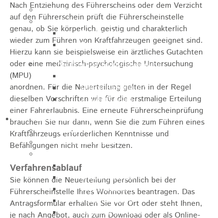
Nach Entziehung des Führerscheins oder dem Verzicht
Jugendparlament
auf den Führerschein prüft die Führerscheinstelle
Wahlen
genau, ob Sie körperlich, geistig und charakterlich
Wahlen Aktuell
wieder zum Führen von Kraftfahrzeugen geeignet sind.
Wahlinformation
Hierzu kann sie beispielsweise ein ärztliches Gutachten
oder eine medizinisch-psychologische Untersuchung
Nachhaltige Stadtentwicklung
(MPU)
Heubach gestalten
anordnen. Für die Neuerteilung gelten in der Regel
Online Beteiligung
dieselben Vorschriften wie für die erstmalige Erteilung
Zukunfts Team
einer Fahrerlaubnis.
Eine erneute Führerscheinprüfung
Freizeit / Tourismus
brauchen Sie nur dann, wenn Sie die zum Führen eines
Gastgeber
Kraftfahrzeugs erforderl
i
chen Kenntnisse und
Veranstaltungen
Befähigungen nicht mehr besitzen.
Museen & Sammlungen
Schloss
Verfahrensablauf
Miedermuseum
Sie können die Neuerteilung persönlich bei der
Heimatmuseum
Führerscheinstelle Ihres Wohnortes beantragen. Das
Polizeimuseum
Antragsformular erhalten Sie vor Ort oder steht Ihnen,
Haus Anna Vetter
je nach Angebot, auch zum Download oder als Online-