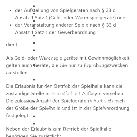
Gemeinderat
der Aufstellung von Spielgeräten nach § 33 c
GEO - Vertreter im Aufsichtsrat
Absatz 1 Satz 1 (Geld- oder Warenspielgeräte) oder
Ortschaftsrat
der Veranstaltung anderer Spiele nach § 33 d
Aufsichtsrat Wohnbau GmbH
Absatz 1 Satz 1 der Gewerbeordnung
Stiftungsrat "Stiftung Heubach"
Umlegungsausschuss
dient.
Verbandsversammlung der VG
Rosenstein
Als Geld- oder Warenspielgeräte mit Gewinnmöglichkeit
Verbandsversammlung des
gelten auch Geräte, die Sie nur zu Erprobungszwecken
Abwasserzweckverband Lauter-Rems
aufstellen.
Verbandsversammlung des
Die Erlaubnis für den Betrieb der Spielhalle kann die
Zweckverbands
zuständige Stelle im Einzelfall mit Auflagen versehen.
Landeswasserversorgung
Die zulässige Anzahl der Spielgeräte richtet sich nach
Verbandsversammlung Zweckverband
der Größe der Spielhalle und ist in der Spielverordnung
"Gewerbeverband Rosenstein"
festgelegt.
Verwaltungsausschuss
Zweckverband "Gewerbeverband
Neben der Erlaubnis zum Betrieb der Spielhalle
Rosenstein" - Verwaltungsrat
benötigen Sie zusätzlich: