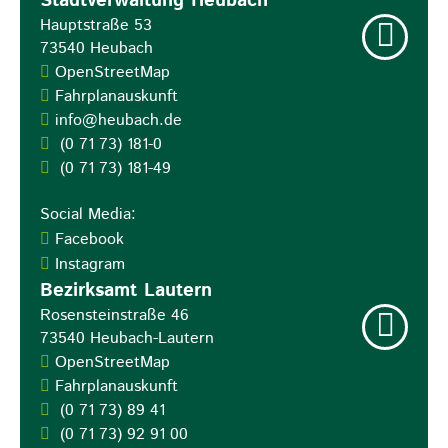
Stadtverwaltung Heubach
Hauptstraße 53
73540
Heubach
OpenStreetMap
Fahrplanauskunft
info@heubach.de
(0
71
73) 181-0
(0
71
73) 181-49
Social Media:
Facebook
Instagram
Bezirksamt Lautern
Rosensteinstraße 46
73540
Heubach-Lautern
OpenStreetMap
Fahrplanauskunft
(0
71
73) 89
41
(0
71
73) 92
91
00