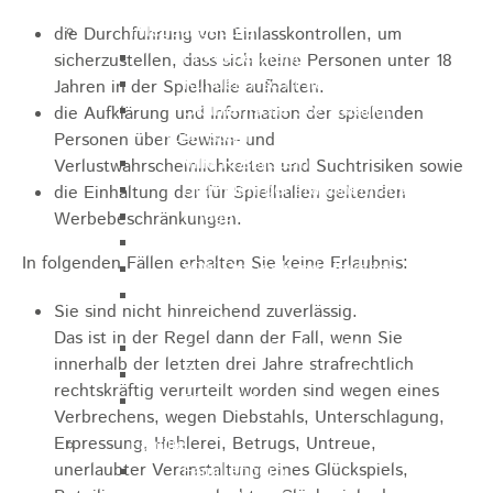
Pflegeangebote
die Durchführung von Einlasskontrollen,
um
Pflegeberatung
sicherzustellen, dass sich keine Personen unter 18
Runder Tisch Pflege
Jahren in der Spielhalle aufhalten.
Ökumenische Sozialstation
die Aufklärung und Information der spielenden
Rosenstein
Personen über Gewinn- und
Villa Rosenstein
Verlustwahrscheinlichkeiten und Suchtrisiken sowie
DRK Mehrgenerationenhaus
die Einhaltung der für Spielhallen geltenden
Pflegewohnhaus Haus Kielwein
Werbebeschränkungen.
Seniorenzentrum Heubach
In folgenden Fällen erhalten Sie keine Erlaubnis:
VDK Ortsverband Heubach
Ökumenische Nachbarschaftshilfe
Sie sind nicht hinreichend zuverlässig.
Heubach
Das ist in der Regel dann der Fall, wenn Sie
Förderverein Altenhilfe Heubach e.V.
innerhalb der letzten drei Jahre strafrechtlich
Seniorenwohnanlage Haus Hohgarten
rechtskräftig verurteilt worden sind wegen eines
Bischof Sproll Haus
Verbrechens, wegen Diebstahls, Unterschlagung,
Erpressung, Hehlerei, Betrugs, Untreue,
Familie
unerlaubter Veranstaltung eines Glückspiels,
Familienbüro