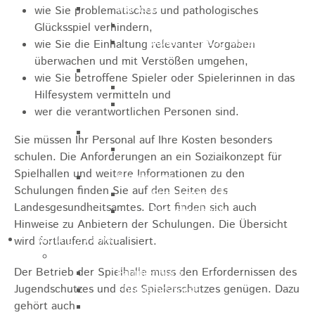
Marathon
wie Sie problematisches und pathologisches
Streckenbeschreibung
Glücksspiel verhindern,
Ausschreibung Marathon
wie Sie die Einhaltung relevanter Vorgaben
überwachen und mit Verstößen umgehen,
Enduro
wie Sie betroffene Spieler oder Spielerinnen in das
Streckenbeschreibung
Hilfesystem vermitteln und
Ausschreibung
wer die verantwortlichen Personen sind.
Pumptrack
Sie müssen Ihr Personal auf Ihre Kosten besonders
Ausschreibung
schulen. Die Anforderungen an ein Sozialkonzept für
Spielhallen und weitere Informationen zu den
Bundesliga
Schulungen finden Sie auf den Seiten des
Streckenbeschreibung
Landesgesundheitsamtes.
Dort finden sich auch
Ausschreibung
Hinweise zu Anbietern der Schulungen. Die Übersicht
Bildung / Familie
wird fortlaufend aktualisiert.
Soziales
Der Betrieb der Spielhalle muss den Erfordernissen des
Familienbüro
Jugendschutzes und des Spielerschutzes genügen.
Dazu
Ehrenamtsbörse
gehört auch
Tafelladen