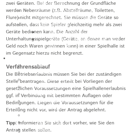
zwei Geräten. Bei der Berechnung der Grundfläche
Unternehmen
werden Nebenräume (z.B. Abstellräume, Toiletten,
Kommunale Wärmeplanung
Flure) nicht mitgerechnet. Sie müssen die Geräte so
Starkregenrisiko und Hochwasser
aufstellen, dass kein Spieler gleichzeitig mehr als zwei
Breitbandausbau
Geräte bedienen kann. Die Anzahl der
Breitbandausbau Graue Flecken
Unterhaltungsspielgeräte (Geräte, an denen man weder
Breitband - Eigenwirtschaftlicher
Geld noch Waren gewinnen kann) in einer Spielhalle ist
Ausbau - TNG
im Gegensatz hierzu nicht begrenzt.
Informationen
Suche
Verfahrensablauf
Kontakt
Die Betriebserlaubnis müssen Sie bei der zuständigen
Inhaltsverzeichnis
Stelle beantragen. Diese erteilt bei Vorliegen der
Navigationshilfe
gesetzlichen Voraussetzungen eine Spielhallenerlaubnis
Impressum
ggf. in Verbindung mit bestimmten Auflagen oder
Nutzungsbedingungen
Bedingungen. Liegen die Voraussetzungen für die
Datenschutz
Erteilung nicht vor, wird der Antrag abgelehnt.
Barrierefreiheit
Leichte Sprache
Tipp
: Informieren Sie sich dort vorher, wie Sie den
Gebärdensprache
Antrag stellen sollen.