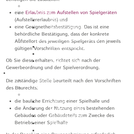
Jugendparlament
eine
Erlaubnis zum Aufstellen von Spielgeräten
Wahlen
(Aufstellererlaubnis) und
Wahlen Aktuell
eine Geeignetheitsbestätigung. Das ist eine
Wahlinformation
behördliche Bestätigung, dass der konkrete
Nachhaltige Stadtentwicklung
Aufstellort des jeweiligen Spielgeräts den jeweils
Heubach gestalten
gültigen Vorschriften entspricht.
Online Beteiligung
Ob Sie diese erhalten, richtet sich nach der
Zukunfts Team
Gewerbeordnung und der Spielverordnung.
Freizeit / Tourismus
Gastgeber
Die zuständige Stelle beurteilt nach den Vorschriften
Veranstaltungen
des Baurechts:
Museen & Sammlungen
die bauliche Errichtung einer Spielhalle und
Schloss
die Änderung der Nutzung eines bestehenden
Miedermuseum
Gebäudes oder Gebäudeteils zum Zwecke des
Heimatmuseum
Betriebs einer Spielhalle
Polizeimuseum
Haus Anna Vetter