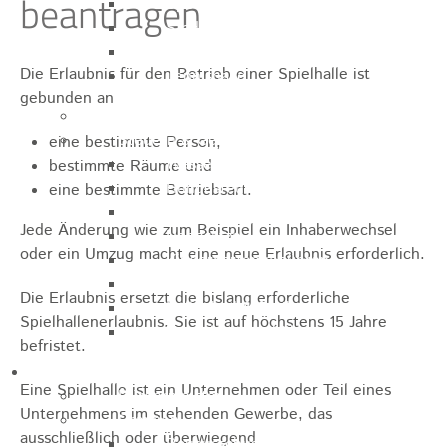
beantragen
Sporthalle
Stadthalle großer Saal
Stadthalle kleiner Saal
Die Erlaubnis für den Betrieb einer Spielhalle ist
Tennishalle
gebunden an
Qualifizierter Mietspiegel
Steuern & Gebühren
eine bestimmte Person,
Wasserverbrauchsgebühr
bestimmte Räume und
Hundesteuer
eine bestimmte Betriebsart.
Vergnügungssteuer
Jede Änderung wie zum Beispiel ein Inhaberwechsel
Hebesätze
oder ein Umzug macht eine neue Erlaubnis erforderlich.
Kindergartengebühren
Hallenbenutzungsgebühren
Die Erlaubnis ersetzt die bislang erforderliche
Hallenbad & Freibad
Spielhallenerlaubnis. Sie ist auf höchstens 15 Jahre
Verwaltungsgebühren
befristet.
Politik
Eine Spielhalle ist ein Unternehmen oder Teil eines
Bürgermeister
Unternehmens im stehenden Gewerbe, das
Gremien
ausschließlich oder überwiegend
Bauausschuss