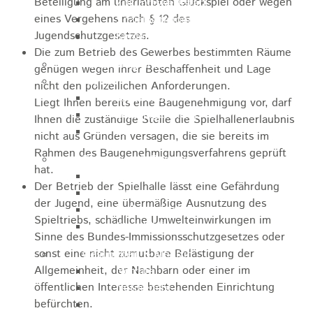
Beteiligung am unerlaubten Glückspiel oder wegen
Zukunftswerkstatt
eines Vergehens nach § 12 des
Sozialpädagogische Familienberatung
Jugendschutzgesetzes.
Kinderfest
Die zum Betrieb des Gewerbes bestimmten Räume
Ferienprogramm
genügen wegen ihrer Beschaffenheit und Lage
Jugend
nicht den polizeilichen Anforderungen.
Jugendbüro
Liegt Ihnen bereits eine Baugenehmigung vor, darf
Stadtjugendring
Ihnen die zuständige Stelle die Spielhallenerlaubnis
JIL
nicht aus Gründen versagen, die sie bereits im
Rahmen des Baugenehmigungsverfahrens geprüft
Betreuung & Bildung
hat.
Kindertagesstätten
Der Betrieb der Spielhalle lässt eine Gefährdung
Schulen
der Jugend, eine übermäßige Ausnutzung des
Volkshochschule
Spieltriebs, schädliche Umwelteinwirkungen im
Stadtbibliothek
Sinne des Bundes-Immissionsschutzgesetzes oder
sonst eine nicht zumutbare Belästigung der
Gesundheit & Medizin
Allgemeinheit, der Nachbarn oder einer im
Notrufe
öffentlichen Interesse bestehenden Einrichtung
Notdienste
befürchten.
Ärzte