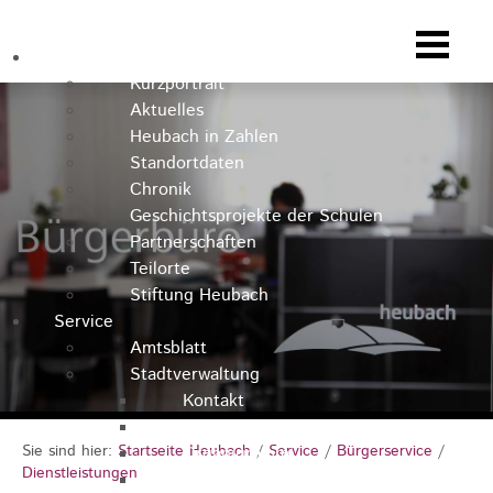
Heubach
Kurzportrait
Aktuelles
Heubach in Zahlen
Standortdaten
Chronik
Geschichtsprojekte der Schulen
Partnerschaften
Teilorte
Stiftung Heubach
Service
Amtsblatt
Stadtverwaltung
Kontakt
Rathausteam
Sie sind hier:
Startseite Heubach
/
Service
/
Bürgerservice
/
Organigramm
Dienstleistungen
Stellenausschreibungen