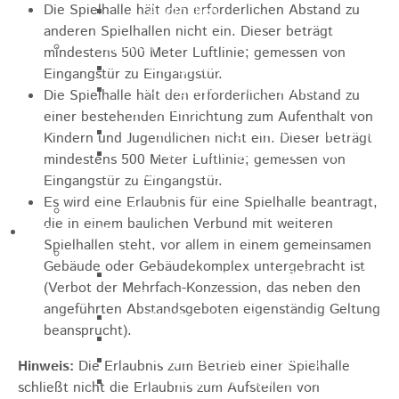
Die Spielhalle hält den erforderlichen Abstand zu
Apotheken
anderen Spielhallen nicht ein.
Dieser beträgt
Kirchen
mindestens 500 Meter Luftlinie; gemessen von
Evangelische St.-Ulrich-Kirche
Eingangstür zu Eingangstür.
Evangelisch - Freikirchliche
Die Spielhalle hält den erforderlichen Abstand zu
Gemeinde
einer bestehenden Einrichtung zum Aufenthalt von
Kath. Kirchengemeinde St. Bernhard
Kindern und Jugendlichen nicht ein.
Dieser beträgt
Kath. Kirchengemeinde Mariä
mindestens 500 Meter Luftlinie; gemessen von
Himmelfahrt Lautern
Eingangstür zu Eingangstür.
Es wird eine Erlaubnis für eine Spielhalle beantragt,
Stadtarchiv
die in einem baulichen Verbund mit weiteren
Bauen / Wirtschaft
Spielhallen steht, vor allem in einem gemeinsamen
Allgemein
Gebäude oder Gebäudekomplex untergebracht ist
Energiegenossenschaft Rosenstein
(Verbot der Mehrfach-Konzession, das neben den
eG
angeführten Abstandsgeboten eigenständig Geltung
IHK Ostwürttemberg
beansprucht)
.
WiRO Ostwürttemberg
Geoportal Ostwürttemberg
Hinweis:
Die Erlaubnis zum Betrieb einer Spielhalle
Wirtschaftsclub Ostwürttemberg
schließt nicht die Erlaubnis zum Aufstellen von