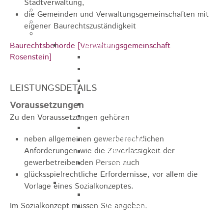
Stadtverwaltung,
Kugelmarkt
die Gemeinden und Verwaltungsgemeinschaften mit
Vereinsleben
eigener Baurechtszuständigkeit
Bike the Rock
Allgemein
Baurechtsbehörde [Verwaltungsgemeinschaft
Rosenstein]
Newsletter
Anfahrt
Unterkunft
LEISTUNGSDETAILS
Duschmöglichkeiten
Voraussetzungen
Bike Waschplatz
EXPO
Zu den Voraussetzungen gehören
Palmares
neben allgemeinen gewerberechtlichen
Geschichte
Anforderungen wie die Zuverlässigkeit der
Sponsoren
gewerbetreibenden Person auch
Presse
glücksspielrechtliche Erfordernisse, vor allem die
U9 - U15
Vorlage eines Sozialkonzeptes.
Streckenbeschreibung
Im Sozialkonzept müssen Sie angeben,
Ausschreibung