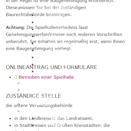
In der Regel ist eine Baugenehmigung erforderlich.
Diese müssen Sie bei der zuständigen
Sehenswürdigkeiten
Baurechtsbehörde beantragen.
Rathaus
Blockturm
Achtung:
Die Spielhallenerlaubnis lässt
Ev. Kirche
Genehmigungserfordernisse nach anderen Vorschriften
Miedermuseum
unberührt. Sie erhalten sie regelmäßig erst, wenn Ihnen
Haus "Anna Vetter"
eine Baugenehmigung vorliegt.
Polizeimuseum Heubach e.V.
Das Schloss in Heubach
Der Rosenstein
ONLINEANTRAG UND FORMULARE
Höhlen rund um Heubach
Betreiben einer Spielhalle
Heubach Tour
archaeopfad
ZUSTÄNDIGE STELLE
Flugplatz
Anreise
die untere Verwaltungsbehörde
Schwimmbäder
Hallenbad
in den Landkreisen: das Landratsamt,
Freibad
in Stadtkreisen und Großen Kreisstädten: die