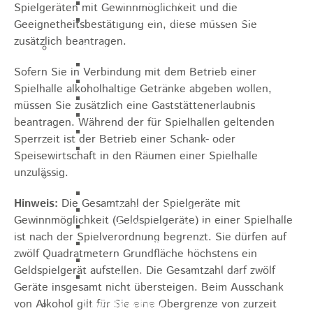
Arbeitsagentur
Spielgeräten mit Gewinnmöglichkeit und die
Gewerbe- und Handelsverein
Geeignetheitsbestätigung ein, diese müssen Sie
zusätzlich beantragen.
Bauen
Bauleitplanung
Sofern Sie in Verbindung mit dem Betrieb einer
ELR
Spielhalle alkoholhaltige Getränke abgeben wollen,
Städtische Wohnbau-GmbH
müssen Sie zusätzlich eine Gaststättenerlaubnis
Wohnbauplätze
beantragen. Während der für Spielhallen geltenden
Interessenliste
Sperrzeit ist der Betrieb einer Schank- oder
Soziale Stadt
Speisewirtschaft in den Räumen einer Spielhalle
unzulässig.
Gewerbe-Immobilien-Service
Hauptstraße 31
Hinweis:
Die Gesamtzahl der Spielgeräte mit
Gmünder Str. 29
Gewinnmöglichkeit (Geldspielgeräte) in einer Spielhalle
Raiffeisenstraße 10
ist nach der Spielverordnung begrenzt. Sie dürfen auf
Hauptstraße 30
zwölf Quadratmetern Grundfläche höchstens ein
Gmünder Str. 5
Geldspielgerät aufstellen. Die Gesamtzahl darf zwölf
Ev. Pfarrhaus Hauptstraße 46
Geräte insgesamt nicht übersteigen. Beim Ausschank
von Alkohol gilt für Sie eine Obergrenze von zurzeit
Gewerbegebiete