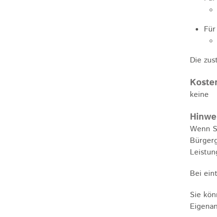
Für
Die zus
Koste
keine
Hinwe
Wenn Si
Bürgerg
Leistun
Bei ein
Sie kön
Eigenant