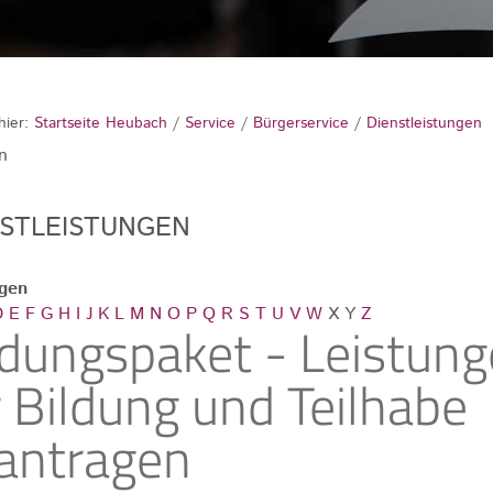
hier:
Startseite Heubach
/
Service
/
Bürgerservice
/
Dienstleistungen
n
NSTLEISTUNGEN
ngen
D
E
F
G
H
I
J
K
L
M
N
O
P
Q
R
S
T
U
V
W
X
Y
Z
ldungspaket - Leistun
r Bildung und Teilhabe
antragen