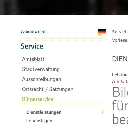
Sie sind 
Vorlese
Service
DIE
Amtsblatt
Stadtverwaltung
Leistu
Ausschreibungen
A
B
C
Bi
Ortsrecht / Satzungen
fü
Bürgerservice
be
Dienstleistungen
Lebenslagen