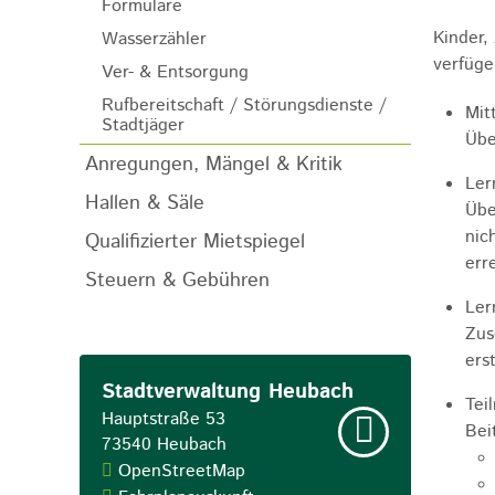
Formulare
Kinder,
Wasserzähler
verfüge
Ver- & Entsorgung
Rufbereitschaft / Störungsdienste /
Mit
Stadtjäger
Übe
Anregungen, Mängel & Kritik
Ler
Hallen & Säle
Übe
nic
Qualifizierter Mietspiegel
err
Steuern & Gebühren
Ler
Zus
ers
Stadtverwaltung Heubach
Tei
Hauptstraße 53
Bei
73540
Heubach
OpenStreetMap