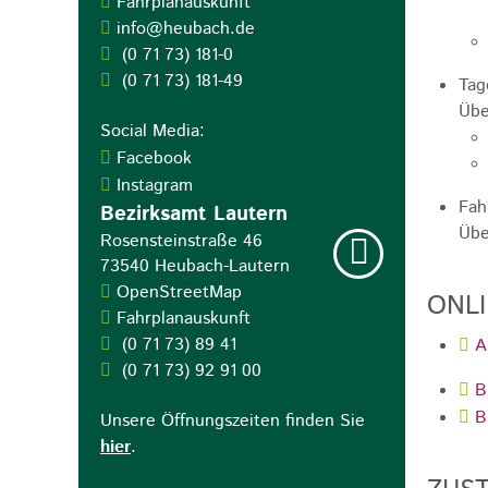
Fahrplanauskunft
info@heubach.de
(0
71
73) 181-0
(0
71
73) 181-49
Tag
Übe
Social Media:
Facebook
Instagram
Fah
Bezirksamt Lautern
Übe
Rosensteinstraße 46
73540
Heubach-Lautern
OpenStreetMap
ONL
Fahrplanauskunft
(0
71
73) 89
41
A
(0
71
73) 92
91
00
B
B
Unsere Öffnungszeiten finden Sie
hier
.