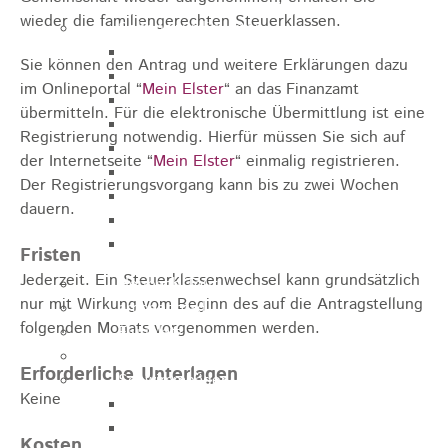
wieder die familiengerechten Steuerklassen.
Sehenswürdigkeiten
Rathaus
Sie können den Antrag und weitere Erklärungen dazu
Blockturm
im Onlineportal “
Mein Elster
“ an das Finanzamt
Ev. Kirche
übermitteln. Für die elektronische Übermittlung ist eine
Miedermuseum
Registrierung notwendig. Hierfür müssen Sie sich auf
Haus "Anna Vetter"
der Internetseite
“
Mein Elster
“
einmalig registrieren.
Polizeimuseum Heubach e.V.
Der Registrierungsvorgang kann bis zu zwei Wochen
Das Schloss in Heubach
dauern.
Der Rosenstein
Höhlen rund um Heubach
Fristen
Jederzeit. Ein Steuerklassenwechsel kann grundsätzlich
Heubach Tour
nur mit Wirkung vom Beginn des auf die Antragstellung
archaeopfad
folgenden Monats vorgenommen werden.
Flugplatz
Anreise
Erforderliche Unterlagen
Schwimmbäder
Keine
Hallenbad
Freibad
Kosten