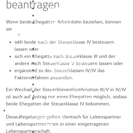
beantragen
Sporthalle
Stadthalle großer Saal
Stadthalle kleiner Saal
Wenn beide Ehegatten Arbeitslohn beziehen, können
Tennishalle
sie
Qualifizierter Mietspiegel
Steuern & Gebühren
sich beide nach der Steuerklasse IV besteuern
Wasserverbrauchsgebühr
lassen oder
Hundesteuer
sich ein Ehegatte nach Steuerklasse III und der
Vergnügungssteuer
andere nach Steuerklasse V besteuern lassen oder
Hebesätze
ergänzend zu den Steuerklassen IV/IV das
Kindergartengebühren
Faktorverfahren anwenden.
Hallenbenutzungsgebühren
Ein Wechsel der Steuerklassenkombination III/V in IV/IV
Hallenbad & Freibad
ist auch auf Antrag nur eines Ehegatten möglich, sodass
Verwaltungsgebühren
beide Ehegatten die Steuerklasse IV bekommen.
Politik
Diese Regelungen gelten identisch für Lebenspartner
Bürgermeister
und Lebenspartnerinnen in einer eingetragenen
Gremien
Lebenspartnerschaft.
Bauausschuss