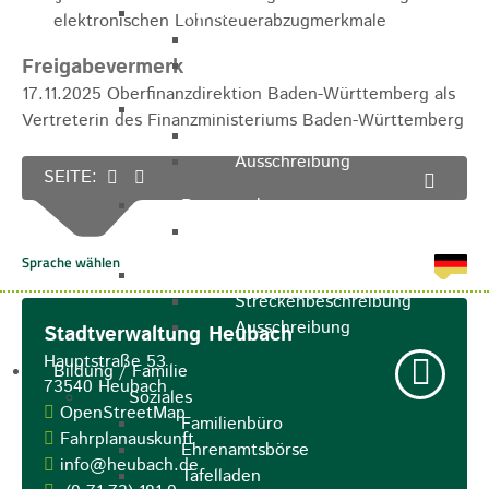
Marathon
elektronischen Lohnsteuerabzugmerkmale
Streckenbeschreibung
Freigabevermerk
Ausschreibung Marathon
17.11.2025 Oberfinanzdirektion Baden-Württemberg als
Enduro
Vertreterin des Finanzministeriums Baden-Württemberg
Streckenbeschreibung
Ausschreibung
SEITE:
Pumptrack
Ausschreibung
Bundesliga
Streckenbeschreibung
Ausschreibung
Stadtverwaltung Heubach
Hauptstraße 53
Bildung / Familie
73540
Heubach
Soziales
OpenStreetMap
Familienbüro
Fahrplanauskunft
Ehrenamtsbörse
info@heubach.de
Tafelladen