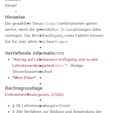
Kugelmarkt
Keine
Vereinsleben
Hinweise
Bike the Rock
Allgemein
Die gewählten Steuerklassenkombinationen gelten
Newsletter
weiter, wenn die gesetzlichen Voraussetzungen dafür
Anfahrt
vorliegen. Die Berücksichtigung eines Faktors können
Unterkunft
Sie für zwei Jahre neu beantragen.
Duschmöglichkeiten
Vertiefende Informationen
Bike Waschplatz
"Antrag auf Lohnsteuerermäßigung und zu den
EXPO
Lohnsteuerabzugsmerkmalen"
Palmares
-
Anlage
Steuerklassenwechsel
Geschichte
"Mein Elster"
Sponsoren
Presse
Rechtsgrundlage
U9 - U15
Einkommensteuergesetz (EStG):
Streckenbeschreibung
§ 39 Lohnsteuerabzugmerkmale
Ausschreibung
§ 39e Verfahren zur Bildung und Anwendung der