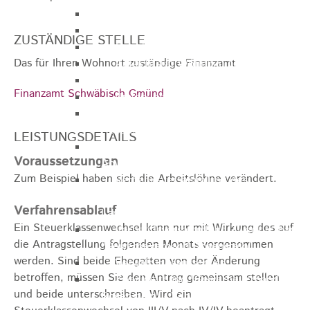
Gemeinderat
GEO - Vertreter im Aufsichtsrat
ZUSTÄNDIGE STELLE
Ortschaftsrat
Das für Ihren Wohnort zuständige Finanzamt
Aufsichtsrat Wohnbau GmbH
Stiftungsrat "Stiftung Heubach"
Finanzamt Schwäbisch Gmünd
Umlegungsausschuss
Verbandsversammlung der VG
Rosenstein
LEISTUNGSDETAILS
Verbandsversammlung des
Voraussetzungen
Abwasserzweckverband Lauter-Rems
Zum Beispiel haben sich die Arbeitslöhne verändert.
Verbandsversammlung des
Zweckverbands
Verfahrensablauf
Landeswasserversorgung
Ein Steuerklassenwechsel kann nur mit Wirkung des auf
Verbandsversammlung Zweckverband
die Antragstellung folgenden Monats vorgenommen
"Gewerbeverband Rosenstein"
werden.
Sind beide Ehegatten von der Änderung
Verwaltungsausschuss
betroffen, müssen Sie den Antrag gemeinsam stellen
Zweckverband "Gewerbeverband
und beide unterschreiben. Wird ein
Rosenstein" - Verwaltungsrat