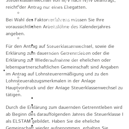
Steuerklassenwechsel von III/V nach IV/IV beantragt,
Jugendparlament
reicht der Antrag nur eines Ehegatten.
Wahlen
Wahlen Aktuell
Bei Wahl des Faktorverfahrens müssen Sie Ihre
Wahlinformation
voraussichtlichen Arbeitslöhne des Kalenderjahres
angeben.
Nachhaltige Stadtentwicklung
Heubach gestalten
Für den Antrag auf Steuerklassenwechsel, sowie die
Online Beteiligung
Erklärung zum dauernden Getrenntleben oder die
Zukunfts Team
Erklärung zur Wiederaufnahme der ehelichen oder
lebenspartnerschaftlichen Gemeinschaft sind Angaben
Freizeit / Tourismus
im Antrag auf Lohnsteuerermäßigung und zu den
Gastgeber
Lohnsteuerabzugsmerkmalen in der Anlage
Veranstaltungen
Hauptvordruck und der Anlage Steuerklassenwechsel zu
Museen & Sammlungen
tätigen.
Schloss
Miedermuseum
Durch die Erklärung zum dauernden Getrenntleben
wird
Heimatmuseum
ab Beginn des darauffolgenden Jahres die Steuerklasse I
Polizeimuseum
als ELSTAM gebildet. Haben Sie die eheliche
Haus Anna Vetter
Gemeinschaft wieder aufgenommen, erhalten Sie