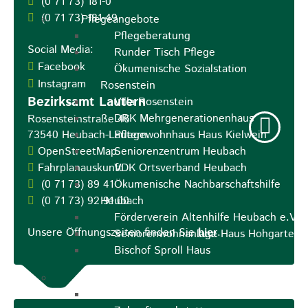
(0
71
73) 181-0
(0
71
73) 181-49
Pflegeangebote
Pflegeberatung
Social Media:
Runder Tisch Pflege
Facebook
Ökumenische Sozialstation
Instagram
Rosenstein
Bezirksamt Lautern
Villa Rosenstein
DRK Mehrgenerationenhaus
Rosensteinstraße 46
73540
Heubach-Lautern
Pflegewohnhaus Haus Kielwein
OpenStreetMap
Seniorenzentrum Heubach
Fahrplanauskunft
VDK Ortsverband Heubach
(0
71
73) 89
41
Ökumenische Nachbarschaftshilfe
(0
71
73) 92
Heubach
91
00
Förderverein Altenhilfe Heubach e.V.
Unsere Öffnungszeiten finden Sie
hier
.
Seniorenwohnanlage Haus Hohgarten
Bischof Sproll Haus
Familie
Familienbüro