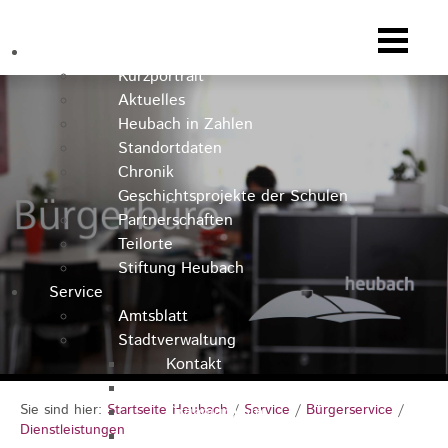
Heubach
Kurzportrait
Aktuelles
Heubach in Zahlen
Standortdaten
Chronik
Geschichtsprojekte der Schulen
Partnerschaften
Teilorte
Stiftung Heubach
Service
Amtsblatt
Stadtverwaltung
Kontakt
Rathausteam
Sie sind hier:
Startseite Heubach
/
Service
/
Bürgerservice
/
Organigramm
Dienstleistungen
Stellenausschreibungen