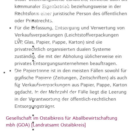
Jugendparlament
kommunaler Eigenbetrieb beziehungsweise in der
Wahlen
Rechtsform einer juristische Person des öffentlichen
Wahlen Aktuell
oder Privatrechts.
Wahlinformation
Für die Erfassung, Entsorgung und Verwertung von
Verkaufsverpackungen (Leichtstoffverpackungen
Nachhaltige Stadtentwicklung
LVP, Glas, Papier, Pappe, Karton) sind die
Heubach gestalten
privatrechtlich organisierten dualen Systeme
Online Beteiligung
zuständig, die mit der Abholung üblicherweise ein
Zukunfts Team
privates Entsorgungsunternehmen beauftragen.
Die Papiertonne ist in den meisten Fällen sowohl für
Freizeit / Tourismus
grafische Papiere (Zeitungen, Zeitschriften) als auch
Gastgeber
für Verkaufsverpackungen aus Papier, Pappe, Karton
Veranstaltungen
gedacht. In der Mehrzahl der Fälle liegt die Leerung
Museen & Sammlungen
in der Verantwortung der öffentlich-rechtlichen
Schloss
Entsorgungsträger.
Miedermuseum
Heimatmuseum
Gesellschaft im Ostalbkreis für Aballbewirtschaftung
Polizeimuseum
mbh (GOA) [Landratsamt Ostalbkreis]
Haus Anna Vetter