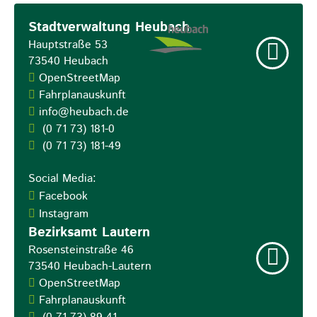
Stadtverwaltung Heubach
Hauptstraße 53
73540
Heubach
OpenStreetMap
Fahrplanauskunft
info@heubach.de
(0
71
73) 181-0
(0
71
73) 181-49
Social Media:
Facebook
Instagram
Bezirksamt Lautern
Rosensteinstraße 46
73540
Heubach-Lautern
OpenStreetMap
Fahrplanauskunft