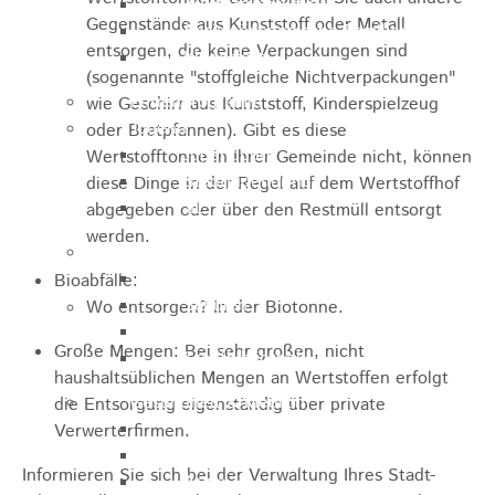
Zukunftswerkstatt
Gegenstände aus Kunststoff oder Metall
Sozialpädagogische Familienberatung
entsorgen, die keine Verpackungen sind
Kinderfest
(sogenannte "stoffgleiche Nichtverpackungen"
Ferienprogramm
wie Geschirr aus Kunststoff, Kinderspielzeug
Jugend
oder Bratpfannen
). Gibt es diese
Jugendbüro
Wertstofftonne in Ihrer Gemeinde nicht, können
Stadtjugendring
diese Dinge in der Regel auf dem Wertstoffhof
JIL
abgegeben oder über den Restmüll entsorgt
werden.
Betreuung & Bildung
Kindertagesstätten
Bioabfälle:
Schulen
Wo entsorgen? In der Biotonne.
Volkshochschule
Große Mengen: Bei sehr großen, nicht
Stadtbibliothek
haushaltsüblichen Mengen an Wertstoffen erfolgt
Gesundheit & Medizin
die Entsorgung eigenständig über private
Notrufe
Verwerterfirmen.
Notdienste
Informieren Sie sich bei der Verwaltung Ihres Stadt-
Ärzte