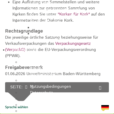
Eine Auflistung von Sammelstellen und weitere
Unternehmen
Informationen zur getrennten Sammlung von
Kommunale Wärmeplanung
Korken finden Sie unter
"Korken für Kork"
auf den
Starkregenrisiko und Hochwasser
Internetseiten der Diakonie Kork.
Breitbandausbau
Breitbandausbau Graue Flecken
Rechtsgrundlage
Breitband - Eigenwirtschaftlicher
Die jeweilige örtliche Satzung beziehungsweise für
Ausbau - TNG
Verkaufsverpackungen das
Verpackungsgesetz
(VerpackG)
sowie die EU-Verpackungsverordnung
Informationen
(PPWR).
Suche
Kontakt
Freigabevermerk
Inhaltsverzeichnis
01.06.2026 Umweltministerium Baden-Württemberg
Navigationshilfe
Impressum
Nutzungsbedingungen
SEITE:
Datenschutz
Barrierefreiheit
Leichte Sprache
Gebärdensprache