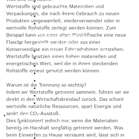
Sporthalle
Wertstoffe sind gebrauchte Materialien und
Stadthalle großer Saal
Verpackungen, die nach ihrem Gebrauch zu neuen
Stadthalle kleiner Saal
Produkten umgewandelt, wiederverwendet oder in
Tennishalle
wertvolle Rohstoffe zerlegt werden können. Zum
Beispiel kann aus einer alten Plastikflasche eine neue
Qualifizierter Mietspiegel
Flasche hergestellt werden oder aus einer
Steuern & Gebühren
Konservendose ein neuer Fahrradrahmen entstehen.
Wasserverbrauchsgebühr
Wertstoffe besitzen einen hohen materiellen und
Hundesteuer
energetischen Wert, weil die in ihnen steckenden
Vergnügungssteuer
Rohstoffe erneut genutzt werden können.
Hebesätze
Kindergartengebühren
Warum ist die Trennung so wichtig?
Hallenbenutzungsgebühren
Indem wir Wertstoffe getrennt sammeln, führen wir sie
Hallenbad & Freibad
direkt in den Wirtschaftskreislauf zurück. Das schont
Verwaltungsgebühren
wertvolle natürliche Ressourcen, spart Energie und
senkt den CO₂-Ausstoß.
Politik
Dies funktioniert jedoch nur, wenn die Materialien
Bürgermeister
bereits im Haushalt sorgfältig getrennt werden. Was
Gremien
beim Einwerfen zu Hause versäumt wird, lässt sich in
Bauausschuss