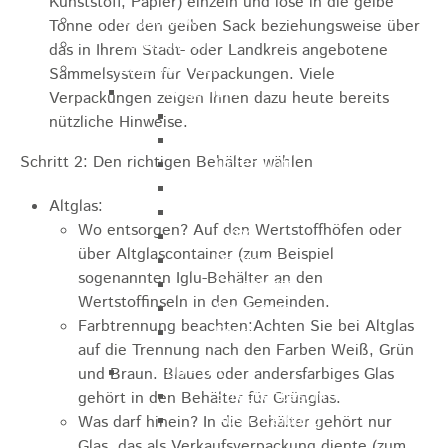
Kunststoff, Papier) einzeln und lose in die gelbe
Kugelmarkt
Tonne oder den gelben Sack beziehungsweise über
Vereinsleben
das in Ihrem Stadt- oder Landkreis angebotene
Bike the Rock
Sammelsystem für Verpackungen. Viele
Allgemein
Verpackungen zeigen Ihnen dazu heute bereits
Newsletter
nützliche Hinweise.
Anfahrt
Schritt 2: Den richtigen Behälter wählen
Unterkunft
Duschmöglichkeiten
Altglas:
Bike Waschplatz
Wo entsorgen? Auf den Wertstoffhöfen oder
EXPO
über Altglascontainer (zum Beispiel
Palmares
sogenannten Iglu-Behälter an den
Geschichte
Wertstoffinseln in den Gemeinden.
Sponsoren
Farbtrennung beachten:Achten Sie bei Altglas
Presse
auf die Trennung nach den Farben Weiß, Grün
U9 - U15
und Braun. Blaues oder andersfarbiges Glas
Streckenbeschreibung
gehört in den Behälter für Grünglas.
Ausschreibung
Was darf hinein? In die Behälter gehört nur
Glas, das als Verkaufsverpackung diente (zum