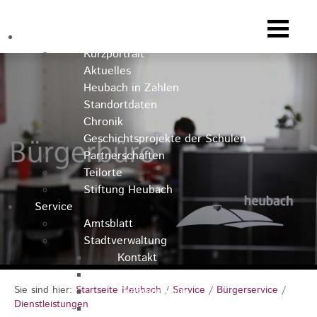
Heubach
Kurzportrait
Aktuelles
Heubach in Zahlen
Standortdaten
Chronik
Geschichtsprojekte der Schulen
Partnerschaften
Teilorte
Stiftung Heubach
Service
Amtsblatt
Stadtverwaltung
Kontakt
Rathausteam
Sie sind hier:
Startseite Heubach
/
Service
/
Bürgerservice
/
Organigramm
Dienstleistungen
Stellenausschreibungen