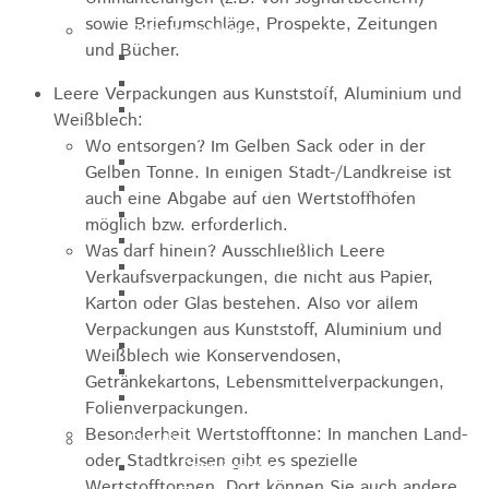
sowie Briefumschläge, Prospekte, Zeitungen
Pflegeangebote
und Bücher.
Pflegeberatung
Runder Tisch Pflege
Leere Verpackungen aus Kunststoff, Aluminium und
Ökumenische Sozialstation
Weißblech:
Rosenstein
Wo entsorgen? Im Gelben Sack oder in der
Villa Rosenstein
Gelben Tonne. In einigen Stadt-/Landkreise ist
DRK Mehrgenerationenhaus
auch eine Abgabe auf den Wertstoffhöfen
Pflegewohnhaus Haus Kielwein
möglich bzw. erforderlich.
Seniorenzentrum Heubach
Was darf hinein? Ausschließlich Leere
VDK Ortsverband Heubach
Verkaufsverpackungen, die nicht aus Papier,
Ökumenische Nachbarschaftshilfe
Karton oder Glas bestehen. Also vor allem
Heubach
Verpackungen aus Kunststoff, Aluminium und
Förderverein Altenhilfe Heubach e.V.
Weißblech wie Konservendosen,
Seniorenwohnanlage Haus Hohgarten
Getränkekartons, Lebensmittelverpackungen,
Bischof Sproll Haus
Folienverpackungen.
Besonderheit Wertstofftonne: In manchen Land-
Familie
oder Stadtkreisen gibt es spezielle
Familienbüro
Wertstofftonnen. Dort können Sie auch andere