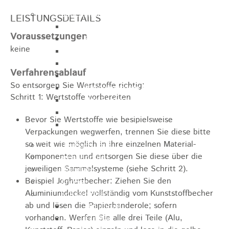
Sehenswürdigkeiten
LEISTUNGSDETAILS
Rathaus
Voraussetzungen
Blockturm
keine
Ev. Kirche
Miedermuseum
Verfahrensablauf
Haus "Anna Vetter"
So entsorgen Sie Wertstoffe richtig:
Polizeimuseum Heubach e.V.
Schritt 1: Wertstoffe vorbereiten
Das Schloss in Heubach
Der Rosenstein
Bevor Sie Wertstoffe wie besipielsweise
Höhlen rund um Heubach
Verpackungen wegwerfen, trennen Sie diese bitte
so weit wie möglich in ihre einzelnen Material-
Heubach Tour
Komponenten und entsorgen Sie diese über die
archaeopfad
jeweiligen Sammelsysteme (siehe Schritt 2).
Flugplatz
Beispiel Joghurtbecher:
Ziehen Sie den
Anreise
Aluminiumdeckel vollständig vom Kunststoffbecher
Schwimmbäder
ab und lösen die Papierbanderole; sofern
Hallenbad
vorhanden.
Werfen Sie alle drei Teile (Alu,
Freibad