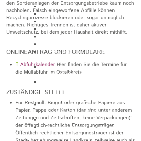
den Sortieranlagen der Entsorgungsbetriebe kaum noch
Gemeinderat
nachholen. Falsch eingeworfene Abfälle können
GEO - Vertreter im Aufsichtsrat
Recyclingprozesse blockieren oder sogar unmöglich
Ortschaftsrat
machen. Richtiges Trennen ist daher aktiver
Aufsichtsrat Wohnbau GmbH
Umweltschutz, bei dem jeder Haushalt direkt mithilft.
Stiftungsrat "Stiftung Heubach"
Umlegungsausschuss
ONLINEANTRAG UND FORMULARE
Verbandsversammlung der VG
Rosenstein
Abfuhrkalender
Hier finden Sie die Termine für
Verbandsversammlung des
die Müllabfuhr im Ostalbkreis
Abwasserzweckverband Lauter-Rems
Verbandsversammlung des
Zweckverbands
ZUSTÄNDIGE STELLE
Landeswasserversorgung
Für Restmüll, Biogut oder grafische Papiere aus
Verbandsversammlung Zweckverband
Papier, Pappe oder Karton (das sind unter anderem
"Gewerbeverband Rosenstein"
Zeitungen und Zeitschriften, keine Verpackungen):
Verwaltungsausschuss
der öffentlich-rechtliche Entsorgungsträger.
Zweckverband "Gewerbeverband
Öffentlich-rechtlicher Entsorgungsträger ist der
Rosenstein" - Verwaltungsrat
Stadt- beziehungsweise Landkreis, teilweise auch als