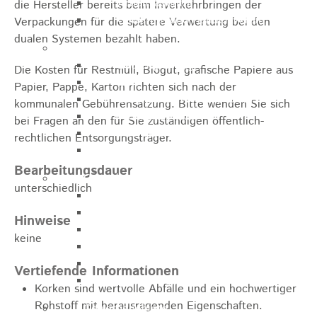
Arbeitsagentur
die Hersteller bereits beim Inverkehrbringen der
Gewerbe- und Handelsverein
Verpackungen für die spätere Verwertung bei den
dualen Systemen bezahlt haben.
Bauen
Bauleitplanung
Die Kosten für
Restmüll, Biogut, grafische Papiere aus
ELR
Papier, Pappe, Karton
richten sich nach der
Städtische Wohnbau-GmbH
kommunalen Gebührensatzung. Bitte wenden Sie sich
Wohnbauplätze
bei Fragen an den für Sie zuständigen öffentlich-
Interessenliste
rechtlichen Entsorgungsträger.
Soziale Stadt
Bearbeitungsdauer
Gewerbe-Immobilien-Service
unterschiedlich
Hauptstraße 31
Gmünder Str. 29
Hinweise
Raiffeisenstraße 10
keine
Hauptstraße 30
Gmünder Str. 5
Vertiefende Informationen
Ev. Pfarrhaus Hauptstraße 46
Korken sind wertvolle Abfälle und ein hochwertiger
Rohstoff mit herausragenden Eigenschaften.
Gewerbegebiete