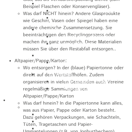
Marathon
Beispiel Flaschen oder Konservengläser).
Streckenbeschreibung
Was darf NICHT hinein? Andere Glasprodukte
Ausschreibung Marathon
wie Geschirr, Vasen oder Spiegel
haben eine
andere chemische Zusammensetzung. Sie
Enduro
beeinträchtigen den Recyclingprozess oder
Streckenbeschreibung
machen ihn ganz unmöglich. Diese Materialien
Ausschreibung
müssen Sie über den Restabfall entsorgen..
Pumptrack
Altpapier/Pappe/Karton:
Ausschreibung
Wo entsorgen? In der (blaue) Papiertonne oder
Bundesliga
direkt auf den Wertstoffhöfen. Zudem
Streckenbeschreibung
organisieren in vielen Gemeinden auch Vereine
Ausschreibung
regelmäßige Sammlungen von
Altpapier/Pappe/Karton
Bildung / Familie
Was darf hinein? In die Papiertonne kann alles,
Soziales
was aus Papier, Pappe oder Karton besteht.
Familienbüro
Dazu gehören Verpackungen, wie Schachteln,
Ehrenamtsbörse
Tüten, Tragetaschen und Papier-
Tafelladen
Ummantelungen (z.B. von Joghurtbechern)