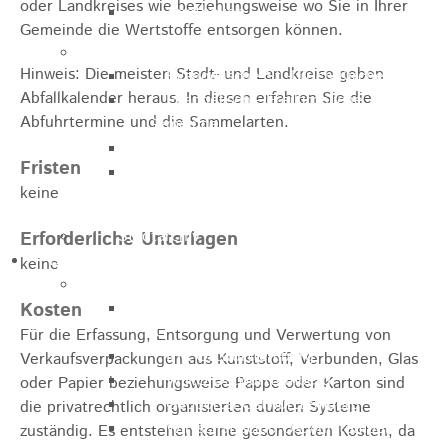
oder Landkreises wie beziehungsweise wo Sie in Ihrer
Apotheken
Gemeinde die Wertstoffe entsorgen können.
Kirchen
Hinweis: Die meisten Stadt- und Landkreise geben
Evangelische St.-Ulrich-Kirche
Abfallkalender heraus. In diesen erfahren Sie die
Evangelisch - Freikirchliche
Abfuhrtermine und die Sammelarten.
Gemeinde
Kath. Kirchengemeinde St. Bernhard
Fristen
Kath. Kirchengemeinde Mariä
keine
Himmelfahrt Lautern
Stadtarchiv
Erforderliche Unterlagen
Bauen / Wirtschaft
keine
Allgemein
Kosten
Energiegenossenschaft Rosenstein
eG
Für die Erfassung, Entsorgung und Verwertung von
IHK Ostwürttemberg
Verkaufsverpackungen aus Kunststoff, Verbunden, Glas
WiRO Ostwürttemberg
oder Papier beziehungsweise Pappe oder Karton sind
Geoportal Ostwürttemberg
die privatrechtlich organisierten dualen Systeme
Wirtschaftsclub Ostwürttemberg
zuständig. Es entstehen keine gesonderten Kosten, da