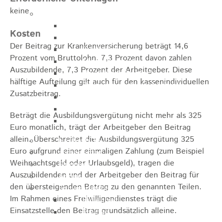
keine
Sehenswürdigkeiten
Rathaus
Kosten
Blockturm
Der Beitrag zur Krankenversicherung beträgt 14,6
Ev. Kirche
Prozent vom Bruttolohn. 7,3 Prozent davon zahlen
Miedermuseum
Auszubildende, 7,3 Prozent der Arbeitgeber. Diese
Haus "Anna Vetter"
hälftige Aufteilung gilt auch für den kassenindividuellen
Polizeimuseum Heubach e.V.
Zusatzbeitrag.
Das Schloss in Heubach
Der Rosenstein
Beträgt die Ausbildungsvergütung nicht mehr als 325
Höhlen rund um Heubach
Euro monatlich, trägt der Arbeitgeber den Beitrag
allein. Überschreitet die Ausbildungsvergütung 325
Heubach Tour
Euro aufgrund einer einmaligen Zahlung (zum Beispiel
archaeopfad
Weihnachtsgeld oder Urlaubsgeld), tragen die
Flugplatz
Auszubildenden und der Arbeitgeber den Beitrag für
Anreise
den übersteigenden Betrag zu den genannten Teilen.
Schwimmbäder
Im Rahmen eines Freiwilligendienstes trägt die
Hallenbad
Einsatzstelle den Beitrag grundsätzlich alleine.
Freibad