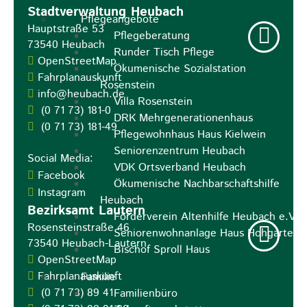
Stadtverwaltung Heubach
Pflegeangebote
Hauptstraße 53
Pflegeberatung
73540
Heubach
Runder Tisch Pflege
OpenStreetMap
Ökumenische Sozialstation
Fahrplanauskunft
Rosenstein
info@heubach.de
Villa Rosenstein
(0
71
73) 181-0
DRK Mehrgenerationenhaus
(0
71
73) 181-49
Pflegewohnhaus Haus Kielwein
Seniorenzentrum Heubach
Social Media:
VDK Ortsverband Heubach
Facebook
Ökumenische Nachbarschaftshilfe
Instagram
Heubach
Bezirksamt Lautern
Förderverein Altenhilfe Heubach e.V.
Rosensteinstraße 46
Seniorenwohnanlage Haus Hohgarten
73540
Heubach-Lautern
Bischof Sproll Haus
OpenStreetMap
Fahrplanauskunft
Familie
(0
71
73) 89
41
Familienbüro