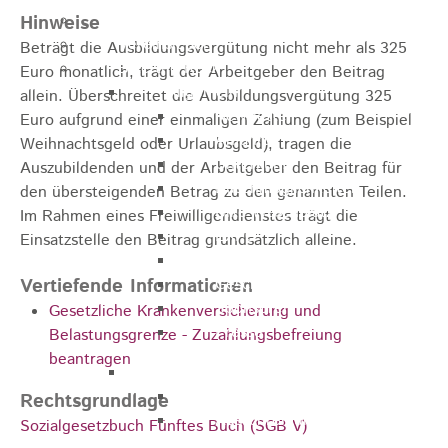
Kugelmarkt
Hinweise
Vereinsleben
Beträgt die Ausbildungsvergütung nicht mehr als 325
Bike the Rock
Euro monatlich, trägt der Arbeitgeber den Beitrag
Allgemein
allein. Überschreitet die Ausbildungsvergütung 325
Newsletter
Euro aufgrund einer einmaligen Zahlung (zum Beispiel
Anfahrt
Weihnachtsgeld oder Urlaubsgeld), tragen die
Unterkunft
Auszubildenden und der Arbeitgeber den Beitrag für
Duschmöglichkeiten
den übersteigenden Betrag zu den genannten Teilen.
Bike Waschplatz
Im Rahmen eines Freiwilligendienstes trägt die
EXPO
Einsatzstelle den Beitrag grundsätzlich alleine.
Palmares
Vertiefende Informationen
Geschichte
Sponsoren
Gesetzliche Krankenversicherung und
Presse
Belastungsgrenze - Zuzahlungsbefreiung
beantragen
U9 - U15
Streckenbeschreibung
Rechtsgrundlage
Ausschreibung
Sozialgesetzbuch Fünftes Buch (SGB V)