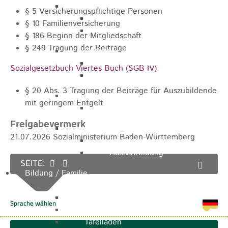
Marathon
§ 5
Versicherungspflichtige Personen
Streckenbeschreibung
§ 10 Familienversicherung
Ausschreibung Marathon
§ 186 Beginn der Mitgliedschaft
§ 249 Tragung der Beiträge
Enduro
Streckenbeschreibung
Sozialgesetzbuch Viertes Buch (SGB IV)
Ausschreibung
§ 20 Abs. 3 Tragung der Beiträge für Auszubildende
Pumptrack
mit geringem Entgelt
Ausschreibung
Freigabevermerk
Bundesliga
21.07.2026
Sozialministerium Baden-Württemberg
Streckenbeschreibung
Ausschreibung
SEITE:
Bildung / Familie
Soziales
Familienbüro
Ehrenamtsbörse
Tafelladen