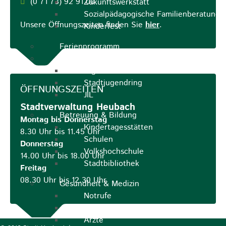
(0
71
73) 92
91
00
Zukunftswerkstatt
Sozialpädagogische Familienberatung
Unsere Öffnungszeiten finden Sie
hier
.
Kinderfest
Ferienprogramm
Jugend
Jugendbüro
Stadtjugendring
ÖFFNUNGSZEITEN
JIL
Stadtverwaltung Heubach
Betreuung & Bildung
Montag bis Donnerstag
Kindertagesstätten
8.30 Uhr bis 11.45 Uhr
Schulen
Donnerstag
Volkshochschule
14.00 Uhr bis 18.00 Uhr
Stadtbibliothek
Freitag
08.30 Uhr bis 12.30 Uhr
Gesundheit & Medizin
Notrufe
Notdienste
Ärzte