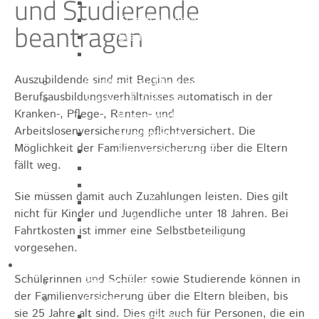
und Studierende
Sporthalle
Stadthalle großer Saal
beantragen
Stadthalle kleiner Saal
Tennishalle
Auszubildende sind mit Beginn des
Qualifizierter Mietspiegel
Berufsausbildungsverhältnisses automatisch in der
Steuern & Gebühren
Kranken-, Pflege-, Renten- und
Wasserverbrauchsgebühr
Arbeitslosenversicherung pflichtversichert. Die
Hundesteuer
Möglichkeit der Familienversicherung über die Eltern
Vergnügungssteuer
fällt weg.
Hebesätze
Kindergartengebühren
Sie müssen damit auch Zuzahlungen leisten. Dies gilt
Hallenbenutzungsgebühren
nicht für Kinder und Jugendliche unter 18 Jahren. Bei
Hallenbad & Freibad
Fahrtkosten ist immer eine Selbstbeteiligung
Verwaltungsgebühren
vorgesehen.
Politik
Schülerinnen und Schüler sowie Studierende können in
Bürgermeister
der Familienversicherung über die Eltern bleiben, bis
Gremien
sie 25 Jahre alt sind. Dies gilt auch für Personen, die ein
Bauausschuss