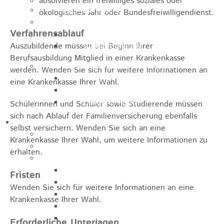
absolvieren ein freiwilliges soziales oder
Jugendparlament
ökologisches Jahr oder Bundesfreiwilligendienst.
Wahlen
Verfahrensablauf
Wahlen Aktuell
Auszubildende müssen bei Beginn ihrer
Wahlinformation
Berufsausbildung Mitglied in einer Krankenkasse
Nachhaltige Stadtentwicklung
werden. Wenden Sie sich für weitere Informationen an
Heubach gestalten
eine Krankenkasse Ihrer Wahl.
Online Beteiligung
Zukunfts Team
Schülerinnen und Schüler sowie Studierende müssen
sich nach Ablauf der Familienversicherung ebenfalls
Freizeit / Tourismus
selbst versichern. Wenden Sie sich an eine
Gastgeber
Krankenkasse Ihrer Wahl, um weitere Informationen zu
Veranstaltungen
erhalten.
Museen & Sammlungen
Schloss
Fristen
Miedermuseum
Wenden Sie sich für weitere Informationen an eine
Heimatmuseum
Krankenkasse Ihrer Wahl.
Polizeimuseum
Haus Anna Vetter
Erforderliche Unterlagen