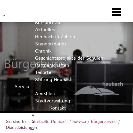
Heubach
Kurzportrait
Aktuelles
Heubach in Zahlen
Standortdaten
Chronik
Geschichtsprojekte der Schulen
Partnerschaften
Teilorte
Stiftung Heubach
Service
Amtsblatt
Stadtverwaltung
Kontakt
Rathausteam
Sie sind hier:
Startseite Heubach
/
Service
/
Bürgerservice
/
Organigramm
Dienstleistungen
Stellenausschreibungen