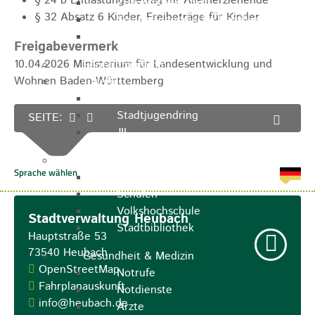
§ 24 b Entlastungsbetrag für Alleinerziehende
Zukunftswerkstatt
§ 32 Absatz 6 Kinder, Freibeträge für Kinder
Sozialpädagogische Familienberatung
Kinderfest
Freigabevermerk
10.04.2026 Ministerium für Landesentwicklung und
Ferienprogramm
Wohnen Baden-Württemberg
Jugend
Jugendbüro
Stadtjugendring
SEITE:
JIL
Betreuung & Bildung
Kindertagesstätten
Schulen
Volkshochschule
Stadtverwaltung Heubach
Stadtbibliothek
Hauptstraße 53
73540
Heubach
Gesundheit & Medizin
OpenStreetMap
Notrufe
Fahrplanauskunft
Notdienste
info@heubach.de
Ärzte