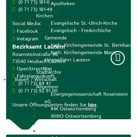
(0
71
73) 181-0
Apotheken
(0
71
73) 181-49
Kirchen
Evangelische St.-Ulrich-Kirche
Social Media:
Evangelisch - Freikirchliche
Facebook
Gemeinde
Instagram
Kath. Kirchengemeinde St. Bernhard
Bezirksamt Lautern
Kath. Kirchengemeinde Mariä
Rosensteinstraße 46
Himmelfahrt Lautern
73540
Heubach-Lautern
OpenStreetMap
Stadtarchiv
Fahrplanauskunft
Bauen / Wirtschaft
(0
71
73) 89
41
Allgemein
(0
71
73) 92
91
00
Energiegenossenschaft Rosenstein
eG
Unsere Öffnungszeiten finden Sie
hier
.
IHK Ostwürttemberg
WiRO Ostwürttemberg
Geoportal Ostwürttemberg
Wirtschaftsclub Ostwürttemberg