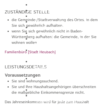
Gemeinderat
GEO - Vertreter im Aufsichtsrat
ZUSTÄNDIGE STELLE
Ortschaftsrat
die Gemeinde-/Stadtverwaltung des Ortes, in dem
Aufsichtsrat Wohnbau GmbH
Sie sich gewöhnlich aufhalten.
Stiftungsrat "Stiftung Heubach"
wenn Sie sich gewöhnlich nicht in Baden-
Umlegungsausschuss
Württemberg aufhalten: die Gemeinde, in der Sie
Verbandsversammlung der VG
wohnen wollen
Rosenstein
Verbandsversammlung des
Familienbüro [Stadt Heubach]
Abwasserzweckverband Lauter-Rems
Verbandsversammlung des
LEISTUNGSDETAILS
Zweckverbands
Landeswasserversorgung
Voraussetzungen
Verbandsversammlung Zweckverband
Sie sind wohnungssuchend.
"Gewerbeverband Rosenstein"
Sie und Ihre Haushaltsangehörigen überschreiten
Verwaltungsausschuss
die maßgebliche Einkommensgrenze nicht.
Zweckverband "Gewerbeverband
Rosenstein" - Verwaltungsrat
Das Jahreseinkommen wird für jede zum Haushalt