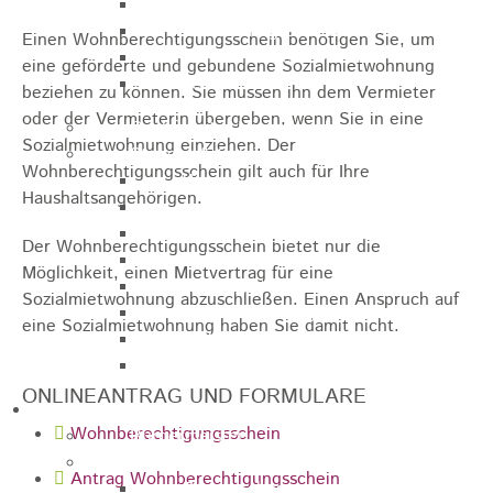
Sporthalle
Stadthalle großer Saal
Einen Wohnberechtigungsschein benötigen Sie, um
Stadthalle kleiner Saal
eine geförderte und gebundene Sozialmietwohnung
Tennishalle
beziehen zu können. Sie müssen ihn dem Vermieter
oder der Vermieterin übergeben, wenn Sie in eine
Qualifizierter Mietspiegel
Sozialmietwohnung einziehen. Der
Steuern & Gebühren
Wohnberechtigungsschein gilt auch für Ihre
Wasserverbrauchsgebühr
Haushaltsangehörigen.
Hundesteuer
Vergnügungssteuer
Der Wohnberechtigungsschein bietet nur die
Hebesätze
Möglichkeit, einen Mietvertrag für eine
Kindergartengebühren
Sozialmietwohnung abzuschließen. Einen Anspruch auf
Hallenbenutzungsgebühren
eine Sozialmietwohnung haben Sie damit nicht.
Hallenbad & Freibad
Verwaltungsgebühren
ONLINEANTRAG UND FORMULARE
Politik
Wohnberechtigungsschein
Bürgermeister
Gremien
Antrag Wohnberechtigungsschein
Bauausschuss