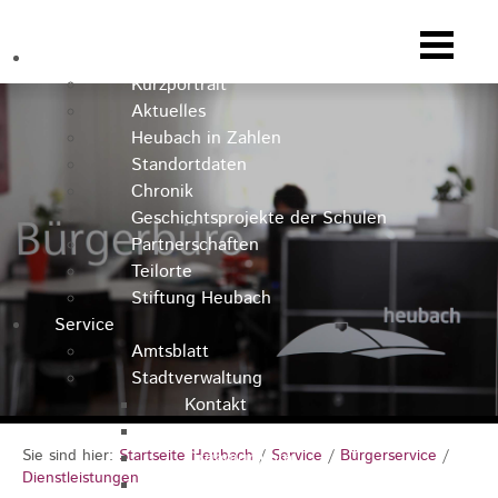
Heubach
Kurzportrait
Aktuelles
Heubach in Zahlen
Standortdaten
Chronik
Geschichtsprojekte der Schulen
Partnerschaften
Teilorte
Stiftung Heubach
Service
Amtsblatt
Stadtverwaltung
Kontakt
Rathausteam
Sie sind hier:
Startseite Heubach
/
Service
/
Bürgerservice
/
Organigramm
Dienstleistungen
Stellenausschreibungen