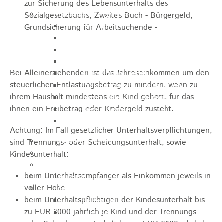
zur Sicherung des Lebensunterhalts des
Sehenswürdigkeiten
Sozialgesetzbuchs, Zweites Buch - Bürgergeld,
Rathaus
Grundsicherung für Arbeitsuchende -
Blockturm
Ev. Kirche
Miedermuseum
Bei Alleinerziehenden ist das Jahreseinkommen um den
Haus "Anna Vetter"
steuerlichen Entlastungsbetrag zu mindern, wenn zu
Polizeimuseum Heubach e.V.
ihrem Haushalt mindestens ein Kind gehört, für das
Das Schloss in Heubach
ihnen ein Freibetrag oder Kindergeld zusteht.
Der Rosenstein
Höhlen rund um Heubach
Achtung: Im Fall gesetzlicher Unterhaltsverpflichtungen,
Heubach Tour
sind Trennungs- oder Scheidungsunterhalt, sowie
archaeopfad
Kindesunterhalt:
Flugplatz
beim Unterhaltsempfänger als Einkommen jeweils in
Anreise
voller Höhe
Schwimmbäder
beim Unterhaltspflichtigen der Kindesunterhalt bis
Hallenbad
zu EUR 3000 jährlich je Kind und der Trennungs-
Freibad