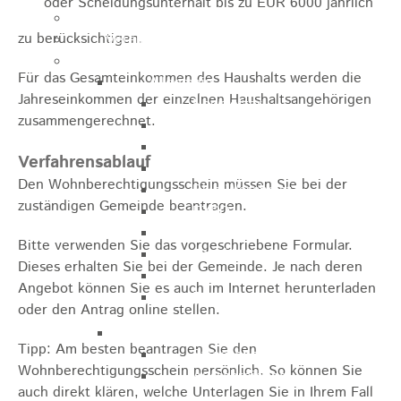
oder Scheidungsunterhalt bis zu EUR 6000 jährlich
Kugelmarkt
zu berücksichtigen.
Vereinsleben
Bike the Rock
Für das Gesamteinkommen des Haushalts werden die
Allgemein
Jahreseinkommen der einzelnen Haushaltsangehörigen
Newsletter
zusammengerechnet.
Anfahrt
Unterkunft
Verfahrensablauf
Duschmöglichkeiten
Den Wohnberechtigungsschein müssen Sie bei der
Bike Waschplatz
zuständigen Gemeinde beantragen.
EXPO
Palmares
Bitte
v
erwenden Sie das vorgeschriebene Formular.
Geschichte
Dieses erhalten Sie bei der Gemeinde. Je nach deren
Sponsoren
Angebot können Sie es auch im Internet herunterladen
Presse
oder den Antrag online stellen.
U9 - U15
Tipp: Am besten beantragen Sie den
Streckenbeschreibung
Wohnberechtigungsschein persönlich. So können Sie
Ausschreibung
auch direkt klären, welche Unterlagen Sie in Ihrem Fall