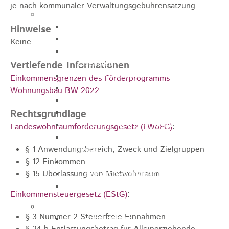
je nach kommunaler Verwaltungsgebührensatzung
Pflegeangebote
Pflegeberatung
Hinweise
Runder Tisch Pflege
Keine
Ökumenische Sozialstation
Rosenstein
Vertiefende Informationen
Villa Rosenstein
Einkommensgrenzen des Förderprogramms
DRK Mehrgenerationenhaus
Wohnungsbau BW 2022
Pflegewohnhaus Haus Kielwein
Seniorenzentrum Heubach
Rechtsgrundlage
VDK Ortsverband Heubach
Landeswohnraumförderungsgesetz (LWoFG)
:
Ökumenische Nachbarschaftshilfe
§ 1
Anwendungsbereich, Zweck und Zielgruppen
Heubach
§ 12 Einkommen
Förderverein Altenhilfe Heubach e.V.
§ 15 Überlassung von Mietwohnraum
Seniorenwohnanlage Haus Hohgarten
Bischof Sproll Haus
Einkommensteuergesetz (EStG)
:
Familie
§ 3 Nummer 2 Steuerfreie Einnahmen
Familienbüro