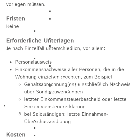
Marathon
vorlegen müssen.
Streckenbeschreibung
Fristen
Ausschreibung Marathon
Keine
Enduro
Streckenbeschreibung
Erforderliche Unterlagen
Ausschreibung
Je nach Einzelfall unterschiedlich, vor allem:
Pumptrack
Personalausweis
Ausschreibung
Einkommensnachweise aller Personen, die in die
Wohnung einziehen möchten, zum Beispiel
Bundesliga
Gehaltsabrechnung(en) einschließlich Nachweis
Streckenbeschreibung
über Sonderzuwendungen
Ausschreibung
letzter Einkommensteuerbescheid oder letzte
Bildung / Familie
Einkommensteuererklärung
Soziales
bei Selbständigen: letzte Einnahmen-
Familienbüro
Überschussrechnung
Ehrenamtsbörse
Kosten
Tafelladen