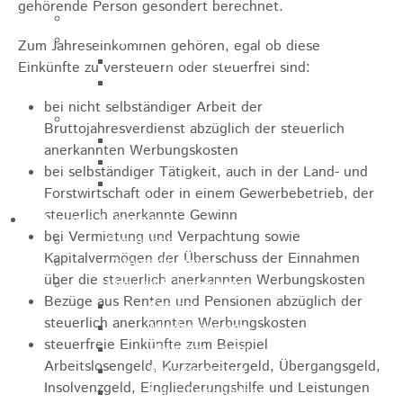
gehörende Person gesondert berechnet.
Jugendparlament
Wahlen
Zum Jahreseinkommen gehören, egal ob diese
Wahlen Aktuell
Einkünfte zu versteuern oder steuerfrei sind:
Wahlinformation
bei nicht selbständiger Arbeit der
Nachhaltige Stadtentwicklung
Bruttojahresverdienst abzüglich der steuerlich
Heubach gestalten
anerkannten Werbungskosten
Online Beteiligung
bei selbständiger Tätigkeit, auch in der Land- und
Zukunfts Team
Forstwirtschaft oder in einem Gewerbebetrieb, der
steuerlich anerkannte Gewinn
Freizeit / Tourismus
bei Vermietung und Verpachtung sowie
Gastgeber
Kapitalvermögen der Überschuss der Einnahmen
Veranstaltungen
über die steuerlich anerkannten Werbungskosten
Museen & Sammlungen
Bezüge aus Renten und Pensionen abzüglich der
Schloss
steuerlich anerkannten Werbungskosten
Miedermuseum
steuerfreie Einkünfte zum Beispiel
Heimatmuseum
Arbeitslosengeld, Kurzarbeitergeld, Übergangsgeld,
Polizeimuseum
Insolvenzgeld, Eingliederungshilfe und Leistungen
Haus Anna Vetter